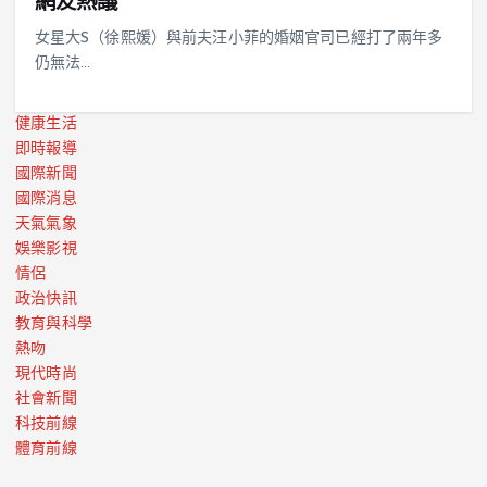
網友熱議
女星大S（徐熙媛）與前夫汪小菲的婚姻官司已經打了兩年多
仍無法…
健康生活
即時報導
國際新聞
國際消息
天氣氣象
娛樂影視
情侶
政治快訊
教育與科學
熱吻
現代時尚
社會新聞
科技前線
體育前線