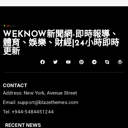
WEKNOW新聞網-即時報導、
體育、娛樂、財經|24小時即時
更新
CONTACT
Address: New York, Avenue Street
Email: support@blazethemes.com
Tel: +944-5484451244
RECENT NEWS