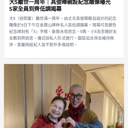
大S離世一周年｜具俊曄親設紀念雕像曝光
S家全員到齊低調揭幕
大S（徐熙媛）離世滿一周年，由丈夫具俊曄親自設計的紀念
雕像於2日下午在金寶山碑林名人區低調揭幕。現場可見銀色
紀念碑刻有「S」字樣，象徵永恆思念。S媽、小S及至親好友
全數到齊追思，儀式採私人形式進行，園區加派保全維持秩
序，家屬與經紀人皆不對外多做說明。