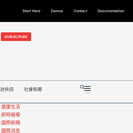
Start Here
Demos
Contact
Documentation
今日熱門新聞TOP3｜西拉雅族正式成第17個原住民族、立院電競
光電場回扣
法審查爆衝突、跨國運毒案重判12年
地方利益輸
SUBSCRIBE
政治快訊
社會新聞
健康生活
即時報導
國際新聞
國際消息