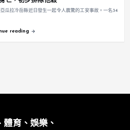
身亡，初步排除他殺
亞瓜拉冷岳縣近日發生一起令人震驚的工安事故。一名34
inue reading
、體育、娛樂、