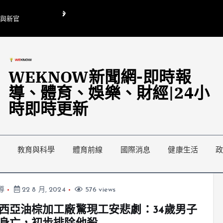
O與新官
翁曉玲喊刪陸委會1295萬媒宣費惹議 梁文傑回「只能靠嘴巴」
藍綠延燒地方宣傳預算戰
WEKNOW新聞網-即時報
導、體育、娛樂、財經|24小
時即時更新
教育與科學
體育前線
國際消息
健康生活
導
22 8 月, 2024
576 views
西亞油棕加工廠驚現工安悲劇：34歲男子