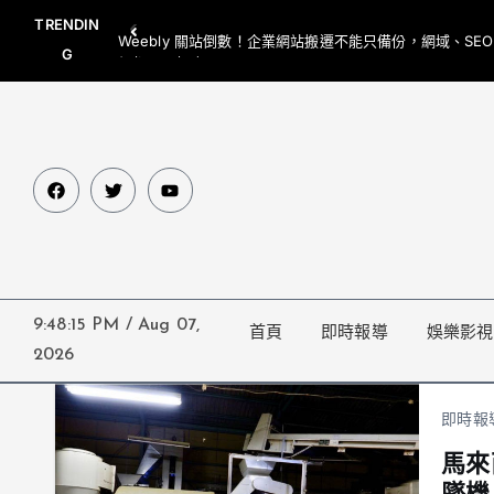
TRENDIN
Weebly 關站倒數！企業網站搬遷不能只備份，網域、SE
G
網都要一起處理
9:48:15 PM
/
Aug 07,
首頁
即時報導
娛樂影視
2026
即時報
馬來