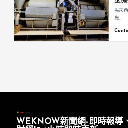
墜機
馬來西
歲…
Cont
WEKNOW新聞網-即時報導