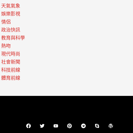
天氣氣象
娛樂影視
情侶
政治快訊
教育與科學
熱吻
現代時尚
社會新聞
科技前線
體育前線