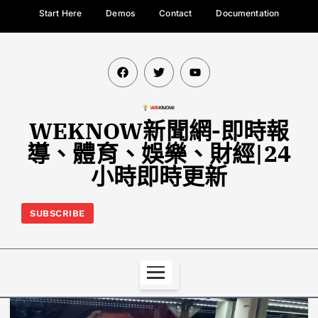
Start Here
Demos
Contact
Documentation
WEKNOW新聞網-即時報
導、體育、娛樂、財經|24
小時即時更新
SUBSCRIBE