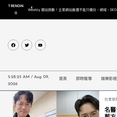
TRENDIN
Weebly 關站倒數！企業網站搬遷不能只備份，網域、SE
G
網都要一起處理
5:28:26 AM
/
Aug 09,
首頁
即時報導
娛樂影視
2026
社會新
名醫