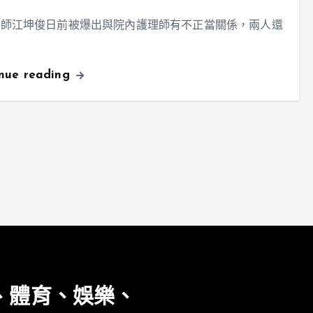
醫師江坤俊日前被爆出與院內護理師有不正當關係，兩人還
inue reading
、體育、娛樂、