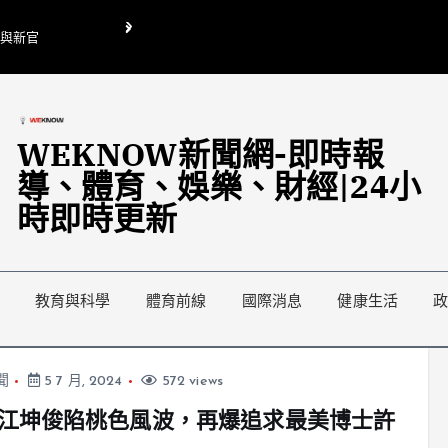
O與新官
翁曉玲喊刪陸委會1295萬媒宣費惹議 梁文傑回「只能靠嘴巴」
藍綠延燒地方宣傳預算戰
WEKNOW新聞網-即時報
導、體育、娛樂、財經|24小
時即時更新
教育與科學
體育前線
國際消息
健康生活
聞
5 7 月, 2024
572 views
江坤俊陷桃色風波，再爆追求最美博士許