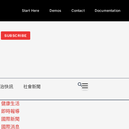
Start Here
Demos
Contact
Documentation
今日熱門新聞TOP3｜西拉雅族正式成第17個原住民族、立院電競
光電場回扣
法審查爆衝突、跨國運毒案重判12年
地方利益輸
SUBSCRIBE
政治快訊
社會新聞
健康生活
即時報導
國際新聞
國際消息