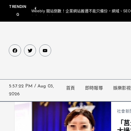
TRENDIN
Weebly 關站倒數！企業網站搬遷不能只備份，網域、SE
G
網都要一起處理
5:57:22 PM
/
Aug 03,
首頁
即時報導
娛樂影視
2026
社會新
「莒