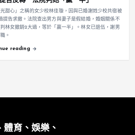
提告反轉 法院判她「贏一半」
莒光甜心」之稱的女少校林佳璇，因與已婚謝姓少校共宿被
過提告求撤。法院查出男方與妻子是假結婚，婚姻關係不
判林女撤銷2大過，等於「贏一半」。林女已退伍，謝男
撤職。
inue reading
、體育、娛樂、