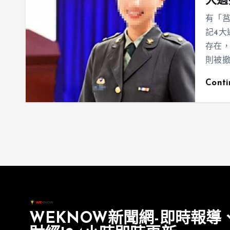
大過
有「
記4大
存在，
則被
Cont
WEKNOW新聞網-即時報導