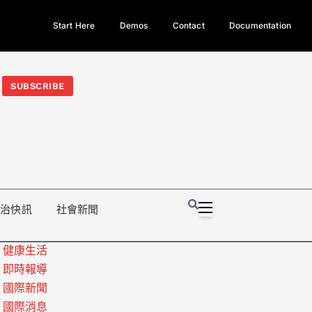
Start Here
Demos
Contact
Documentation
今日熱門新聞TOP3｜西拉雅族正式成第17個原住民族、立院電競
光電場回扣
法審查爆衝突、跨國運毒案重判12年
地方利益輸
SUBSCRIBE
政治快訊
社會新聞
健康生活
即時報導
國際新聞
國際消息