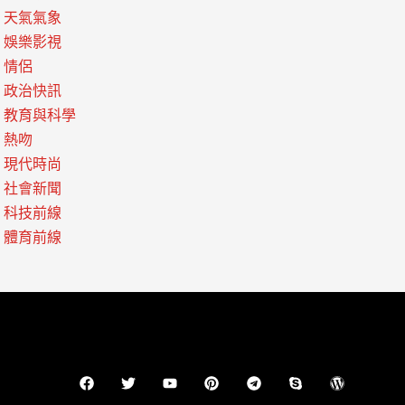
天氣氣象
娛樂影視
情侶
政治快訊
教育與科學
熱吻
現代時尚
社會新聞
科技前線
體育前線