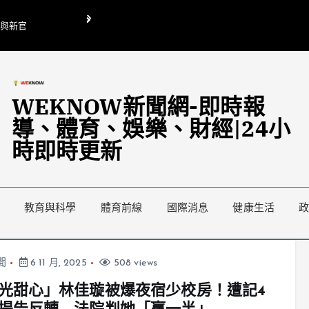
O與新官
翁曉玲喊刪陸委會1295萬媒宣費惹議 梁文傑回「只能靠嘴巴」
藍綠延燒地方宣傳預算戰
WEKNOW新聞網-即時報
導、體育、娛樂、財經|24小
時即時更新
教育與科學
體育前線
國際消息
健康生活
聞
6 11 月, 2025
508 views
光甜心」林佳璇被爆夜宿少校房！遭記4