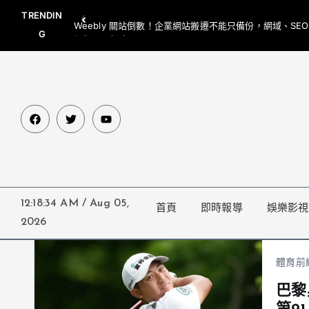
TRENDIN
Weebly 關站倒數！企業網站搬遷不能只備份，網域、SE
G
網都要一起處理
12:18:34 AM
/
Aug 05,
首頁
即時報導
娛樂影視
2026
體育前
巴黎