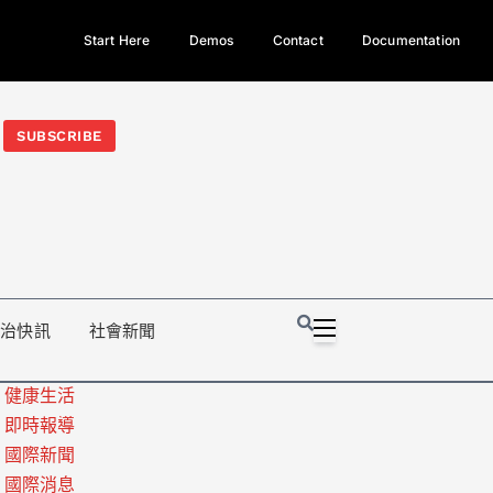
Start Here
Demos
Contact
Documentation
今日熱門新聞TOP3｜西拉雅族正式成第17個原住民族、立院電競
光電場回扣
法審查爆衝突、跨國運毒案重判12年
地方利益輸
SUBSCRIBE
政治快訊
社會新聞
健康生活
即時報導
國際新聞
國際消息