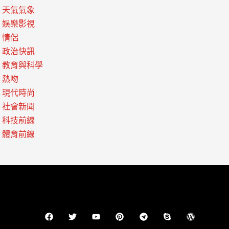
天氣氣象
娛樂影視
情侶
政治快訊
教育與科學
熱吻
現代時尚
社會新聞
科技前線
體育前線