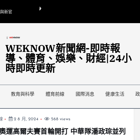
O與新官
翁曉玲喊刪陸委會1295萬媒宣費惹議 梁文傑回「只能靠嘴巴」
藍綠延燒地方宣傳預算戰
WEKNOW新聞網-即時報
導、體育、娛樂、財經|24小
時即時更新
教育與科學
體育前線
國際消息
健康生活
線
2 8 月, 2024
568 views
奧運高爾夫賽首輪開打 中華隊潘政琮並列