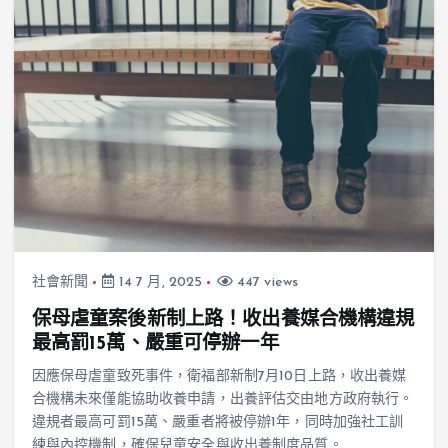
社會新聞
14 7 月, 2025
447 views
保母虐童案後新制上路！收出養媒合機構違規
最高罰15萬、嚴重可停辦一年
因應保母虐童致死事件，衛福部新制7月10日上路，收出養媒
合機構未來僅能協助收養申請，出養評估交由地方政府執行。
違規者最高可罰15萬、嚴重者將被停辦1年，同時加強社工訓
練與內控機制，確保兒童安全與收出養制度品質。