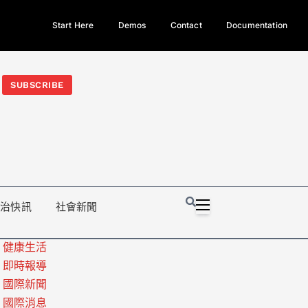
Start Here
Demos
Contact
Documentation
今日熱門新聞TOP3｜西拉雅族正式成第17個原住民族、立院電競
光電場回扣
法審查爆衝突、跨國運毒案重判12年
地方利益輸
SUBSCRIBE
政治快訊
社會新聞
健康生活
即時報導
國際新聞
國際消息