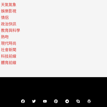
天氣氣象
娛樂影視
情侶
政治快訊
教育與科學
熱吻
現代時尚
社會新聞
科技前線
體育前線