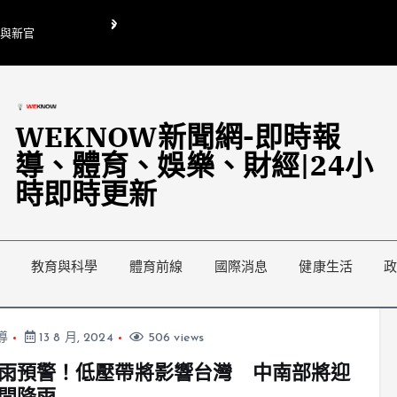
O與新官
翁曉玲喊刪陸委會1295萬媒宣費惹議 梁文傑回「只能靠嘴巴」
藍綠延燒地方宣傳預算戰
WEKNOW新聞網-即時報
導、體育、娛樂、財經|24小
時即時更新
教育與科學
體育前線
國際消息
健康生活
導
13 8 月, 2024
506 views
雨預警！低壓帶將影響台灣 中南部將迎