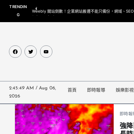
TRENDIN
Weebly 關站倒數！企業網站搬遷不能只備份，網域、SE
G
網都要一起處理
2:45:49 AM
/
Aug 06,
首頁
即時報導
娛樂影視
2026
即時報
強降