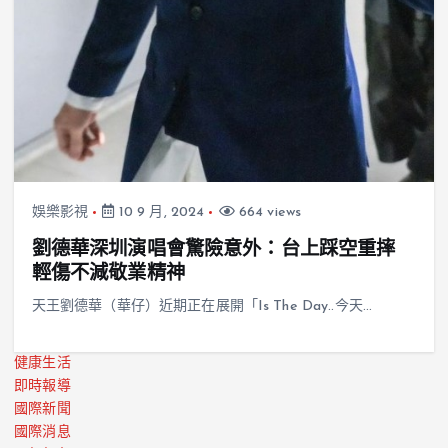
娛樂影視
10 9 月, 2024
664 views
劉德華深圳演唱會驚險意外：台上踩空重摔
輕傷不減敬業精神
天王劉德華（華仔）近期正在展開「Is The Day..今天…
健康生活
即時報導
國際新聞
國際消息