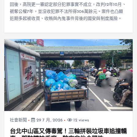
回後，高院更一審認定部分犯罪事實不成立，改判12年10月、
褫奪公權7年，並沒收犯罪不法所得306萬餘元。案件也凸顯
近期多起被收買、收賄與內鬼事件背後的國安與制度風險。
社會新聞
29 7 月, 2026
12 views
台北中山區又傳毒駕！三輪拼裝垃圾車追撞轎