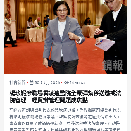
社會新聞
30 7 月, 2026
14 views
楊珍妮涉職場霸凌遭監院全票彈劾移送懲戒法
院審理 經貿辦管理問題成焦點
前經貿辦副總談判代表顏慧欣病逝後，外界揭露前總談判代表
楊珍妮疑涉職場霸凌爭議。監察院調查後認定違失情節重大，
審查會以13票全數通過彈劾案，並移送懲戒法院審理。行政院
表示尊重監察院程序，也將持續強化政府機關職場友善環境與