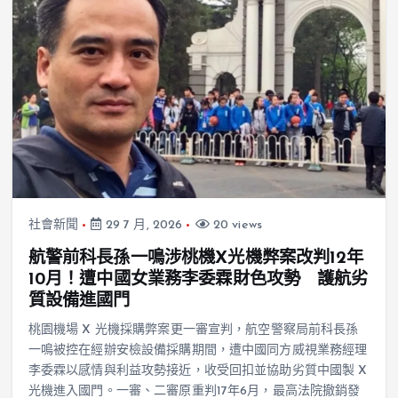
社會新聞
29 7 月, 2026
20 views
航警前科長孫一鳴涉桃機X光機弊案改判12年
10月！遭中國女業務李委霖財色攻勢 護航劣
質設備進國門
桃園機場 X 光機採購弊案更一審宣判，航空警察局前科長孫
一鳴被控在經辦安檢設備採購期間，遭中國同方威視業務經理
李委霖以感情與利益攻勢接近，收受回扣並協助劣質中國製 X
光機進入國門。一審、二審原重判17年6月，最高法院撤銷發