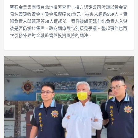
聖石金業集團遭台北地檢署查辦，檢方認定公司涉嫌以黃金交
易名義吸收資金，吸金規模達181億元，被害人超過559人。實
際負責人邱薡宬等38人遭起訴，案件後續更延伸出負責人入獄
後是否仍掌控集團、政商關係與特別接見爭議。整起事件也再
次引發外界對金融監管與投資風險的關注。