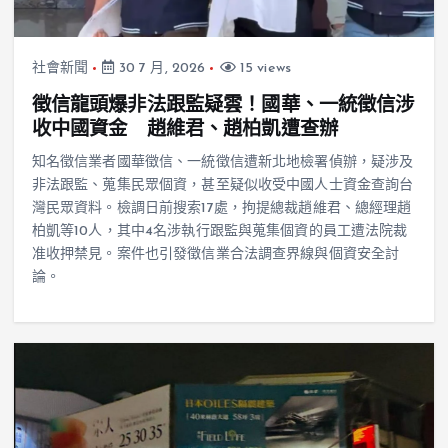
社會新聞
30 7 月, 2026
15 views
徵信龍頭爆非法跟監疑雲！國華、一統徵信涉
收中國資金 趙維君、趙柏凱遭查辦
知名徵信業者國華徵信、一統徵信遭新北地檢署偵辦，疑涉及
非法跟監、蒐集民眾個資，甚至疑似收受中國人士資金查詢台
灣民眾資料。檢調日前搜索17處，拘提總裁趙維君、總經理趙
柏凱等10人，其中4名涉執行跟監與蒐集個資的員工遭法院裁
准收押禁見。案件也引發徵信業合法調查界線與個資安全討
論。