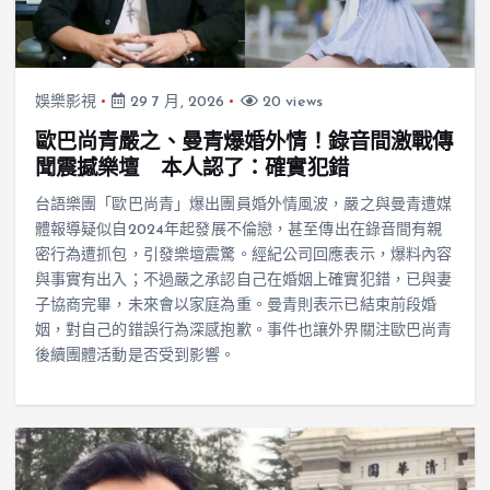
娛樂影視
29 7 月, 2026
20 views
歐巴尚青嚴之、曼青爆婚外情！錄音間激戰傳
聞震撼樂壇 本人認了：確實犯錯
台語樂團「歐巴尚青」爆出團員婚外情風波，嚴之與曼青遭媒
體報導疑似自2024年起發展不倫戀，甚至傳出在錄音間有親
密行為遭抓包，引發樂壇震驚。經紀公司回應表示，爆料內容
與事實有出入；不過嚴之承認自己在婚姻上確實犯錯，已與妻
子協商完畢，未來會以家庭為重。曼青則表示已結束前段婚
姻，對自己的錯誤行為深感抱歉。事件也讓外界關注歐巴尚青
後續團體活動是否受到影響。