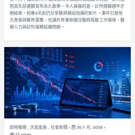
照其生前遺願宣布永久歇業。令人鼻酸的是，診所開幕週年才
剛結束，粉專6天前仍分享醫師親自拍攝的影片。事件引發地
方患者與醫界震驚，也讓外界重新關注醫師高壓工作環境、醫
療人力與診所服務延續問題。
即時報導
,
天氣氣象
,
社會新聞
30 7 月, 2026
15 views