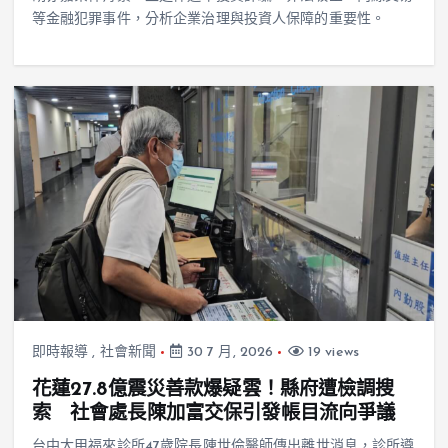
等金融犯罪事件，分析企業治理與投資人保障的重要性。
即時報導
,
社會新聞
30 7 月, 2026
19 views
花蓮27.8億震災善款爆疑雲！縣府遭檢調搜
索 社會處長陳加富交保引發帳目流向爭議
台中大甲福來診所47歲院長陳世倫醫師傳出離世消息，診所遵