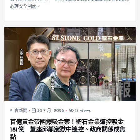
心理安全制度。
社會新聞
30 7 月, 2026
17 views
百億黃金帝國爆吸金案！聖石金業遭控吸金
181億 董座邱薡宬獄中遙控、政商關係成焦
點