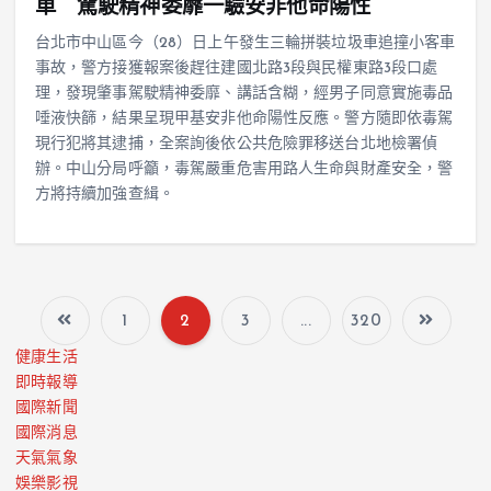
車 駕駛精神委靡一驗安非他命陽性
台北市中山區今（28）日上午發生三輪拼裝垃圾車追撞小客車
事故，警方接獲報案後趕往建國北路3段與民權東路3段口處
理，發現肇事駕駛精神委靡、講話含糊，經男子同意實施毒品
唾液快篩，結果呈現甲基安非他命陽性反應。警方隨即依毒駕
現行犯將其逮捕，全案詢後依公共危險罪移送台北地檢署偵
辦。中山分局呼籲，毒駕嚴重危害用路人生命與財產安全，警
方將持續加強查緝。
1
2
3
...
320
健康生活
即時報導
國際新聞
國際消息
天氣氣象
娛樂影視