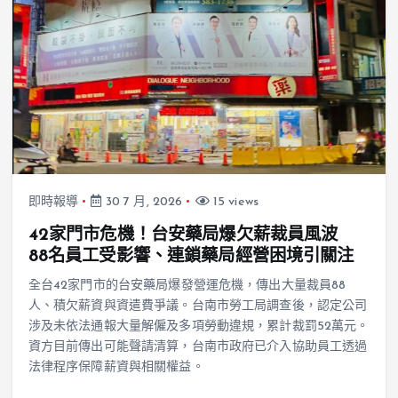
即時報導
30 7 月, 2026
15 views
42家門市危機！台安藥局爆欠薪裁員風波
88名員工受影響、連鎖藥局經營困境引關注
全台42家門市的台安藥局爆發營運危機，傳出大量裁員88
人、積欠薪資與資遣費爭議。台南市勞工局調查後，認定公司
涉及未依法通報大量解僱及多項勞動違規，累計裁罰52萬元。
資方目前傳出可能聲請清算，台南市政府已介入協助員工透過
法律程序保障薪資與相關權益。