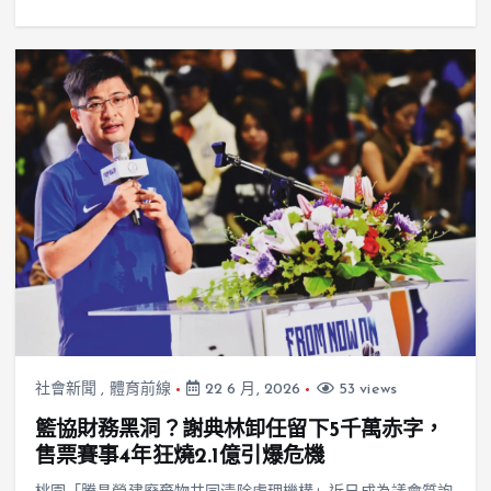
社會新聞
,
體育前線
22 6 月, 2026
53 views
籃協財務黑洞？謝典林卸任留下5千萬赤字，
售票賽事4年狂燒2.1億引爆危機