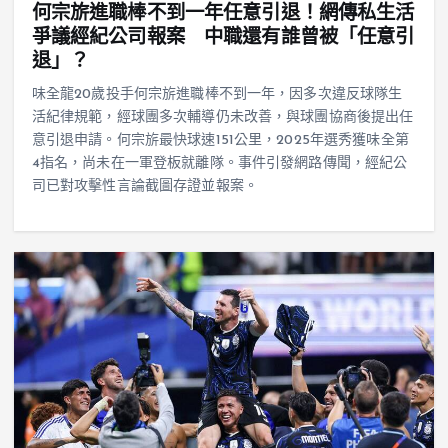
何宗旂進職棒不到一年任意引退！網傳私生活
爭議經紀公司報案 中職還有誰曾被「任意引
退」？
味全龍20歲投手何宗旂進職棒不到一年，因多次違反球隊生
活紀律規範，經球團多次輔導仍未改善，與球團協商後提出任
意引退申請。何宗旂最快球速151公里，2025年選秀獲味全第
4指名，尚未在一軍登板就離隊。事件引發網路傳聞，經紀公
司已對攻擊性言論截圖存證並報案。