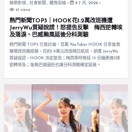
娛樂影視
,
社會新聞
,
體育前線
8 7 月, 2026
41 views
熱門新聞TOP3｜HOOK花1.2萬改班機遭
JerryWu質疑說謊！怒提告反擊 梅西逆轉埃
及落淚、巴威颱風延後分科測驗
熱門新聞 TOP3 引發討論，百萬 YouTuber HOOK 分享倫敦
機場改班機經驗，花約1.2萬元改搭隔日航班，卻遭 JerryWu
質疑說謊，HOOK 決定提告；梅西率阿根廷 13 分鐘連進3球
逆轉埃及；強颱巴威逼近也讓分科測驗確定延後。