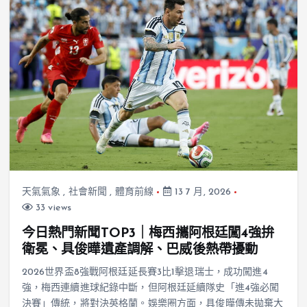
天氣氣象
,
社會新聞
,
體育前線
13 7 月, 2026
33 views
今日熱門新聞TOP3｜梅西攜阿根廷闖4強拚
衛冕、具俊曄遺產調解、巴威後熱帶擾動
2026世界盃8強戰阿根廷延長賽3比1擊退瑞士，成功闖進4
強，梅西連續進球紀錄中斷，但阿根廷延續隊史「進4強必闖
決賽」傳統，將對決英格蘭。娛樂圈方面，具俊曄傳未拋棄大