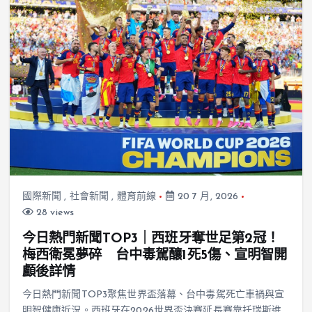
國際新聞
,
社會新聞
,
體育前線
20 7 月, 2026
28 views
今日熱門新聞TOP3｜西班牙奪世足第2冠！
梅西衛冕夢碎 台中毒駕釀1死5傷、宣明智開
顱後詳情
今日熱門新聞TOP3聚焦世界盃落幕、台中毒駕死亡車禍與宣
明智健康近況。西班牙在2026世界盃決賽延長賽靠托瑞斯進