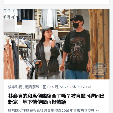
娛樂影視
,
體育前線
10 6 月, 2026
60 views
林襄真的和馬傑森復合了嗎？被直擊同進同出
新家 地下情傳聞再掀熱議
啦啦隊女神林襄與職棒球員馬傑森2023年曾被拍到交往，引