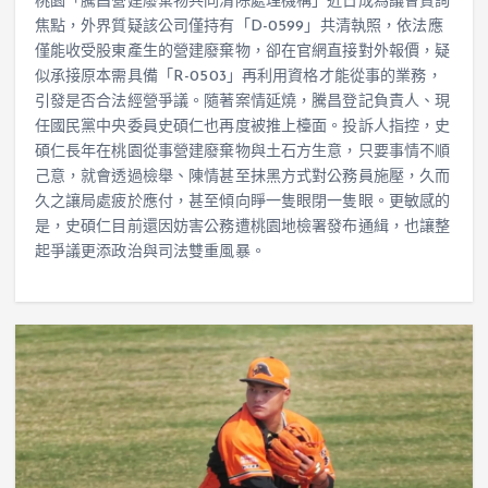
桃園「騰昌營建廢棄物共同清除處理機構」近日成為議會質詢
焦點，外界質疑該公司僅持有「D-0599」共清執照，依法應
僅能收受股東產生的營建廢棄物，卻在官網直接對外報價，疑
似承接原本需具備「R-0503」再利用資格才能從事的業務，
引發是否合法經營爭議。隨著案情延燒，騰昌登記負責人、現
任國民黨中央委員史碩仁也再度被推上檯面。投訴人指控，史
碩仁長年在桃園從事營建廢棄物與土石方生意，只要事情不順
己意，就會透過檢舉、陳情甚至抹黑方式對公務員施壓，久而
久之讓局處疲於應付，甚至傾向睜一隻眼閉一隻眼。更敏感的
是，史碩仁目前還因妨害公務遭桃園地檢署發布通緝，也讓整
起爭議更添政治與司法雙重風暴。