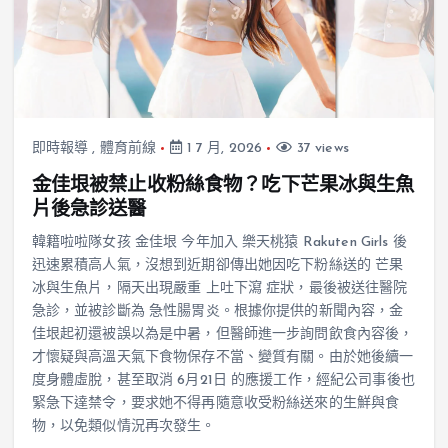
即時報導
,
體育前線
1 7 月, 2026
37 views
金佳垠被禁止收粉絲食物？吃下芒果冰與生魚
片後急診送醫
韓籍啦啦隊女孩 金佳垠 今年加入 樂天桃猿 Rakuten Girls 後
迅速累積高人氣，沒想到近期卻傳出她因吃下粉絲送的 芒果
冰與生魚片，隔天出現嚴重 上吐下瀉 症狀，最後被送往醫院
急診，並被診斷為 急性腸胃炎。根據你提供的新聞內容，金
佳垠起初還被誤以為是中暑，但醫師進一步詢問飲食內容後，
才懷疑與高溫天氣下食物保存不當、變質有關。由於她後續一
度身體虛脫，甚至取消 6月21日 的應援工作，經紀公司事後也
緊急下達禁令，要求她不得再隨意收受粉絲送來的生鮮與食
物，以免類似情況再次發生。