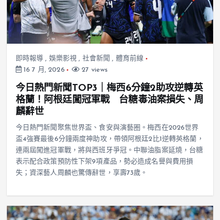
即時報導
,
娛樂影視
,
社會新聞
,
體育前線
16 7 月, 2026
27 views
今日熱門新聞TOP3｜梅西6分鐘2助攻逆轉英
格蘭！阿根廷闖冠軍戰 台糖毒油案損失、周
麟辭世
今日熱門新聞聚焦世界盃、食安與演藝圈。梅西在2026世界
盃4強賽最後6分鐘兩度神助攻，帶領阿根廷2比1逆轉英格蘭，
連兩屆闖進冠軍戰，將與西班牙爭冠。中聯油脂案延燒，台糖
表示配合政策預防性下架9項產品，勢必造成名譽與費用損
失；資深藝人周麟也驚傳辭世，享壽73歲。