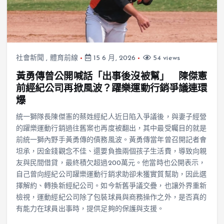
社會新聞
,
體育前線
15 6 月, 2026
54 views
黃勇傳曾公開喊話「出事後沒被幫」 陳傑憲
前經紀公司再掀風波？躍樂運動行銷爭議連環
爆
統一獅隊長陳傑憲的蔡姓經紀人近日陷入爭議後，與妻子經營
的躍樂運動行銷過往舊案也再度被翻出，其中最受矚目的就是
前統一獅內野手黃勇傳的債務風波。黃勇傳當年曾召開記者會
坦承，因金錢觀念不佳、還要負擔兩個孩子生活費，導致向親
友與民間借貸，最終積欠超過200萬元。他當時也公開表示，
自己曾向經紀公司躍樂運動行銷求助卻未獲實質幫助，因此選
擇解約、轉換新經紀公司。如今新舊爭議交疊，也讓外界重新
檢視，運動經紀公司除了包裝球員與商務操作之外，是否真的
有能力在球員出事時，提供足夠的保護與支援。