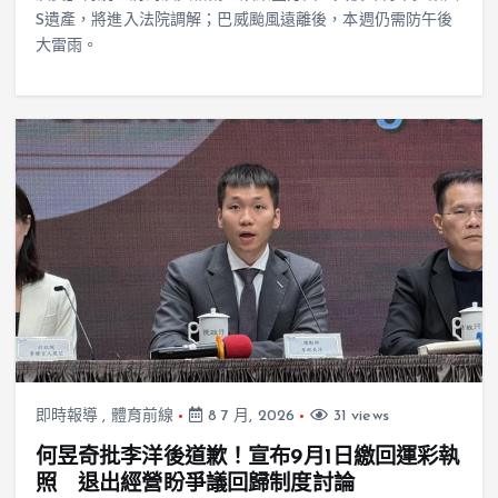
S遺產，將進入法院調解；巴威颱風遠離後，本週仍需防午後
大雷雨。
即時報導
,
體育前線
8 7 月, 2026
31 views
何昱奇批李洋後道歉！宣布9月1日繳回運彩執
照 退出經營盼爭議回歸制度討論