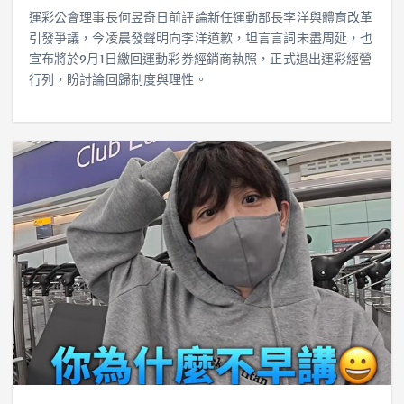
運彩公會理事長何昱奇日前評論新任運動部長李洋與體育改革
引發爭議，今凌晨發聲明向李洋道歉，坦言言詞未盡周延，也
宣布將於9月1日繳回運動彩券經銷商執照，正式退出運彩經營
行列，盼討論回歸制度與理性。