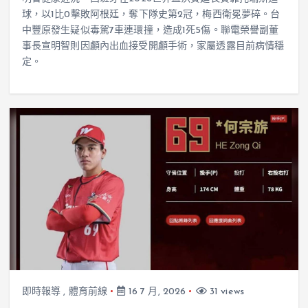
球，以1比0擊敗阿根廷，奪下隊史第2冠，梅西衛冕夢碎。台
中豐原發生疑似毒駕7車連環撞，造成1死5傷。聯電榮譽副董
事長宣明智則因顱內出血接受開顱手術，家屬透露目前病情穩
定。
即時報導
,
體育前線
16 7 月, 2026
31 views