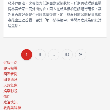
發外界關注，之後雙方低調面對感情狀態。近期再被媒體直擊
從林襄新家一同外出約會，兩人在新北板橋低調逛街用餐，讓
外界再度好奇是否已經舊情復燃。加上林襄日前公開祝賀馬傑
森敲出生涯首轟，更讓「地下情持續中」傳聞再度成為網友討
論焦點。
1
2
...
25
健康生活
即時報導
國際新聞
國際消息
天氣氣象
娛樂影視
情侶
政治快訊
教育與科學