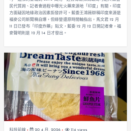
民代質詢、記者會過程中曝光火藥來源地「印度」有關，印度
方面疑因地緣政治因素拒發許可。藍委王鴻薇辯稱印度來源是
福麥公司新聞稿自爆，但綠營還原時間軸指出，馬文君 12 月
11 日已發布「印度炸藥」貼文，藍委 12 月 12 日開記者會，福
麥聲明則是 12 月 14 日才發出。
科技前線
20 4 月, 2026
114 views