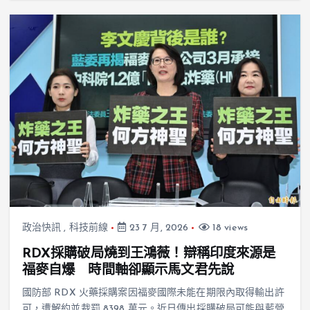
政治快訊
,
科技前線
23 7 月, 2026
18 views
RDX採購破局燒到王鴻薇！辯稱印度來源是
福麥自爆 時間軸卻顯示馬文君先說
國防部 RDX 火藥採購案因福麥國際未能在期限內取得輸出許
可，遭解約並裁罰 8398 萬元。近日傳出採購破局可能與藍營