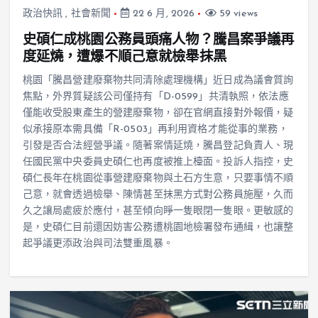
政治快訊
,
社會新聞
22 6 月, 2026
59 views
史碩仁成桃園公務員頭痛人物？騰昌案爭議再
度延燒，遭爆不順己意就檢舉抹黑
桃園「騰昌營建廢棄物共同清除處理機構」近日成為議會質詢
焦點，外界質疑該公司僅持有「D-0599」共清執照，依法應
僅能收受股東產生的營建廢棄物，卻在官網直接對外報價，疑
似承接原本需具備「R-0503」再利用資格才能從事的業務，
引發是否合法經營爭議。隨著案情延燒，騰昌登記負責人、現
任國民黨中央委員史碩仁也再度被推上檯面。投訴人指控，史
碩仁長年在桃園從事營建廢棄物與土石方生意，只要事情不順
己意，就會透過檢舉、陳情甚至抹黑方式對公務員施壓，久而
久之讓局處疲於應付，甚至傾向睜一隻眼閉一隻眼。更敏感的
是，史碩仁目前還因妨害公務遭桃園地檢署發布通緝，也讓整
起爭議更添政治與司法雙重風暴。