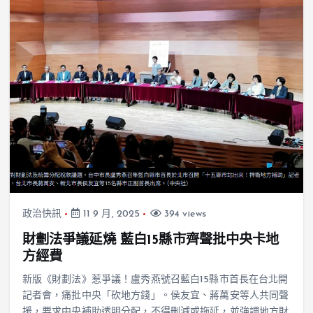
政治快訊
11 9 月, 2025
394 views
財劃法爭議延燒 藍白15縣市齊聲批中央卡地
方經費
新版《財劃法》惹爭議！盧秀燕號召藍白15縣市首長在台北開
記者會，痛批中央「砍地方錢」。侯友宜、蔣萬安等人共同聲
援，要求中央補助透明分配，不得刪減或拖延，並強調地方財