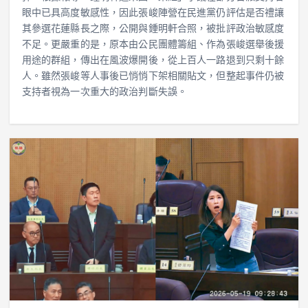
眼中已具高度敏感性，因此張峻陣營在民進黨仍評估是否禮讓
其參選花蓮縣長之際，公開與鍾明軒合照，被批評政治敏感度
不足。更嚴重的是，原本由公民團體籌組、作為張峻選舉後援
用途的群組，傳出在風波爆開後，從上百人一路退到只剩十餘
人。雖然張峻等人事後已悄悄下架相關貼文，但整起事件仍被
支持者視為一次重大的政治判斷失誤。