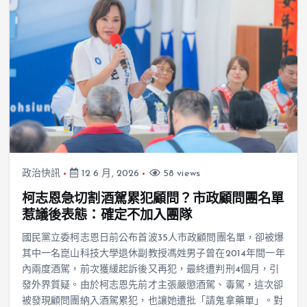
政治快訊
12 6 月, 2026
58 views
柯志恩急切割酒駕累犯顧問？市政顧問團名單
惹議後表態：確定不加入團隊
國民黨立委柯志恩日前公布首波35人市政顧問團名單，卻被爆
其中一名崑山科技大學退休副教授馮姓男子曾在2014年間一年
內兩度酒駕，前次獲緩起訴後又再犯，最終遭判刑4個月，引
發外界質疑。由於柯志恩先前才主張嚴懲酒駕、毒駕，這次卻
被發現顧問團納入酒駕累犯，也讓她遭批「請鬼拿藥單」。對