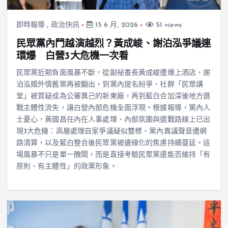
即時報導
,
政治快訊
15 6 月, 2026
51 views
民眾黨內鬥越演越烈？黃成峻、謝泊泓爭議連
環爆 白營3大危機一次看
民眾黨近期負面風暴不斷，從副祕書長黃成峻遭爆上酒店、謝
泊泓婚外情舊案再被翻出，到黨內提名紛爭、社群「民眾講
堂」被質疑成為公審異己的新東廠，再到藍白合加深後地方選
戰主體性流失，讓白營內部危機全面浮現。根據報導，黨內人
士憂心，黃國昌任內在人事處理、內部氛圍與選戰路線上已出
現3大危機：高層處理自家爭議疑似雙標、黨內異議聲音遭網
路清算，以及藍白整合後民眾黨被邊緣化的焦慮持續蔓延。這
場風暴不只是單一醜聞，而是直接考驗民眾黨還能否維持「有
原則、有主體性」的政黨形象。