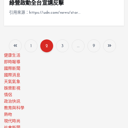
綠營啟動全台宣講反擊
引用來源：https://udn.com/news/stor…
1
2
3
...
9
健康生活
即時報導
國際新聞
國際消息
天氣氣象
娛樂影視
情侶
政治快訊
教育與科學
熱吻
現代時尚
社會新聞