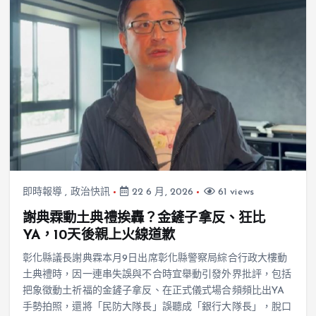
即時報導
,
政治快訊
22 6 月, 2026
61 views
謝典霖動土典禮挨轟？金鏟子拿反、狂比
YA，10天後親上火線道歉
彰化縣議長謝典霖本月9日出席彰化縣警察局綜合行政大樓動
土典禮時，因一連串失誤與不合時宜舉動引發外界批評，包括
把象徵動土祈福的金鏟子拿反、在正式儀式場合頻頻比出YA
手勢拍照，還將「民防大隊長」誤聽成「銀行大隊長」，脫口