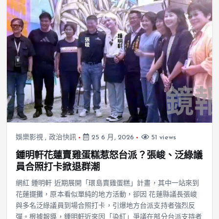
娛樂影視
,
政治快訊
25 6 月, 2026
51 views
鍾明軒花蓮賣雞蛋糕惹怒台派？張峻、泛綠議
員合照打卡掀退群潮
網紅 鍾明軒 近期展開「環島賣雞蛋糕」計畫，其中一站來到
花蓮擺攤，原本看似單純的地方活動，卻因 花蓮縣議長張峻
與多名泛綠議員到場合照打卡，引爆地方台派支持者強烈反
彈。根據報導，鍾明軒近來因「染紅」爭議在部分台派支持者