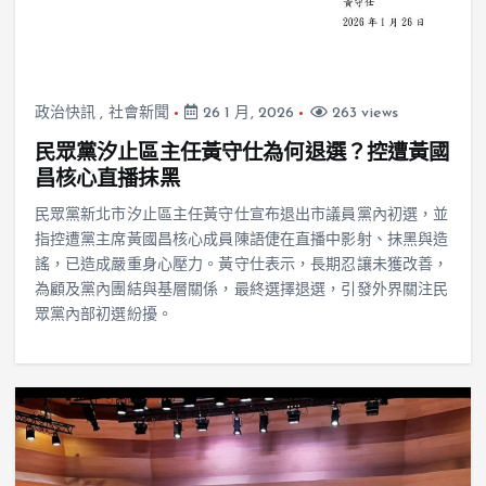
政治快訊
,
社會新聞
26 1 月, 2026
263 views
民眾黨汐止區主任黃守仕為何退選？控遭黃國
昌核心直播抹黑
民眾黨新北市汐止區主任黃守仕宣布退出市議員黨內初選，並
指控遭黨主席黃國昌核心成員陳語倢在直播中影射、抹黑與造
謠，已造成嚴重身心壓力。黃守仕表示，長期忍讓未獲改善，
為顧及黨內團結與基層關係，最終選擇退選，引發外界關注民
眾黨內部初選紛擾。