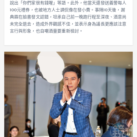
說出「你們家很有錢喔」等語。此外，他當天還發送義警每人
100元禮券，也被地方人士調侃像在發小費。事隔10天後，謝
典霖在臉書發文認錯，坦承自己前一晚跑行程至深夜、酒意尚
未完全退去，造成外界觀感不佳，並表示身為議長更應該注意
言行與形象，也自嘲酒量要重新檢討。