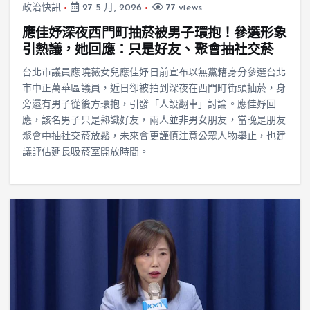
政治快訊
27 5 月, 2026
77 views
應佳妤深夜西門町抽菸被男子環抱！參選形象
引熱議，她回應：只是好友、聚會抽社交菸
台北市議員應曉薇女兒應佳妤日前宣布以無黨籍身分參選台北
市中正萬華區議員，近日卻被拍到深夜在西門町街頭抽菸，身
旁還有男子從後方環抱，引發「人設翻車」討論。應佳妤回
應，該名男子只是熟識好友，兩人並非男女朋友，當晚是朋友
聚會中抽社交菸放鬆，未來會更謹慎注意公眾人物舉止，也建
議評估延長吸菸室開放時間。