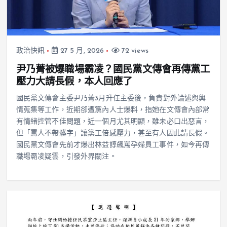
政治快訊
27 5 月, 2026
72 views
尹乃菁被爆職場霸凌？國民黨文傳會再傳黨工
壓力大請長假，本人回應了
國民黨文傳會主委尹乃菁3月升任主委後，負責對外論述與輿
情蒐集等工作，近期卻遭黨內人士爆料，指她在文傳會內部常
有情緒控管不佳問題，近一個月尤其明顯，雖未必口出惡言，
但「罵人不帶髒字」讓黨工倍感壓力，甚至有人因此請長假。
國民黨文傳會先前才爆出林益諄飆罵孕婦員工事件，如今再傳
職場霸凌疑雲，引發外界關注。