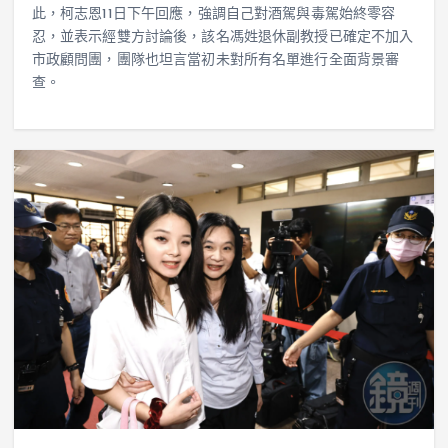
此，柯志恩11日下午回應，強調自己對酒駕與毒駕始終零容
忍，並表示經雙方討論後，該名馮姓退休副教授已確定不加入
市政顧問團，團隊也坦言當初未對所有名單進行全面背景審
查。