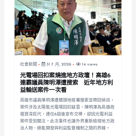
社會新聞
31 7 月, 2026
14 views
光電場回扣案燒進地方政壇！高雄6
連霸議員陳明澤遭搜索 近年地方利
益輸送案件一次看
高雄市議員陳明澤遭橋頭地檢署搜索並帶回偵訊，
案件涉及太陽能光電場回扣疑雲。陳明澤為高雄政
壇資深民代，連任6屆後宣布交棒，卻因光電利益
案件受到關注。此次事件也讓外界重新檢視地方政
治人物、綠能開發與利益監督機制之間的界線。