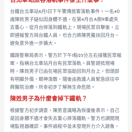
台北車站旅客落軌事件發生什麼事？
台鐵台北車站6月1日下午驚傳旅客落軌事件。一名40
歲陳姓男子疑似因身體不適，在第4月台A側9車處失
去重心，從月台摔落到鐵軌上。現場民眾目擊後，立
即通報警方與台鐵人員，也合力將陳男攙扶回月台，
避免意外進一步擴大。
鐵路警察局表示，警方於下午1點25分左右接獲民眾報
案，指稱台北車站月台有民眾落軌。員警趕抵現場
時，陳姓男子已由在場民眾協助回到月台上，但頭部
有明顯外傷，眼神渙散，隨後由救護人員緊急送往中
興醫院治療，所幸初步了解無生命危險。
陳姓男子為什麼會掉下鐵軌？
根據警方初步調查，陳男意識略為恢復後表示，自己
是因身體不適才會失去重心摔落鐵軌。警方也調閱現
場監視器確認，事件過程中並未發現外力介入跡象，