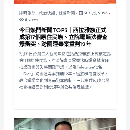
即時報導
,
政治快訊
,
社會新聞
31 7 月, 2026
8 views
今日熱門新聞TOP3｜西拉雅族正式
成第17個原住民族、立院電競法審查
爆衝突、跨國運毒案重判12年
7月31日台灣三大新聞焦點包括西拉雅族正式核定為
第17個原住民族、立法院審查電競法時爆發林宜瑾
拍桌敲麥與失序問政爭議，以及Telegram化名
「Dior」跨國運毒案判刑12年。從族群制度改革、
政治議場文化到毒品犯罪防制，三起事件反映台灣
社會持續面對制度調整與公共治理挑戰。