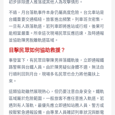
初步排除遭人推落或其他人為攻擊情形。
不過，月台落軌事件本身仍屬高度危險。台北車站是
台鐵重要交通樞紐，旅客進出頻繁，列車班次密集，
一旦有人跌落軌道，若列車即將進站或行經，後果可
能相當嚴重。所幸這次現場民眾反應迅速，及時通報
並協助陳男脫離軌道區域。
目擊民眾如何協助救援？
事發當下，有民眾目擊陳男摔落鐵軌後，立即通報鐵
路警察與台鐵人員。由於陳男疑似身體不適，無法自
行順利回到月台，現場多名民眾也合力將他攙扶上
來。
這類協助雖然展現熱心，但仍要注意自身安全。鐵軌
區域屬於危險範圍，一般旅客不應任意進入軌道。若
遇到有人落軌，最優先應立即通知站務人員、警方或
按壓緊急通報設備，由專業人員確認列車狀況與斷電