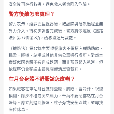
安全後再進行救援，避免救人者也陷入危險。
警方後續怎麼處理？
警方表示，經調閱監視器後，確認陳男落軌過程並無
外力介入。待初步調查完成後，警方將依違反《鐵路
法》第57條第2項，函移鐵道局裁處。
《鐵路法》第57條主要規範旅客不得擅入鐵路路線、
橋梁、隧道、站場或其他非供公眾通行處所。雖然本
案疑似因身體不適造成跌落，而非蓄意闖入軌道，但
依程序仍會移送主管機關釐清是否裁罰。
在月台身體不舒服該怎麼辦？
如果旅客在車站月台感到暈眩、胸悶、冒冷汗、視線
模糊、腳步不穩或突然無力，千萬不要硬撐站在月台
邊緣。應立刻退到牆邊、柱子旁或安全區域，並尋找
座位休息。