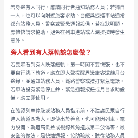
若身邊有人同行，應請同行者通知站務人員；若獨自
一人，也可以向附近旅客求助。台鐵與捷運車站通常
都有站務人員、警察或緊急通報設備，若症狀明顯，
應儘快請求協助，避免在列車進站或人潮擁擠時發生
意外。
旁人看到有人落軌該怎麼做？
若民眾看到有人跌落鐵軌，第一時間不要慌張，也不
要自行跳下軌道。應立即大聲提醒周邊旅客遠離月台
邊緣，並通知站務人員、鐵路警察或撥打緊急電話。
若車站設有緊急停止鈴、緊急通報按鈕或月台求助設
備，應立即使用。
在確認列車停駛或站務人員指示前，不建議民眾自行
進入軌道區救人。即使出於善意，也可能因列車、電
力設備、軌道高低差或視線死角造成第二波傷害。最
安全的做法，是快速通報、協助疏散、聽從站務人員