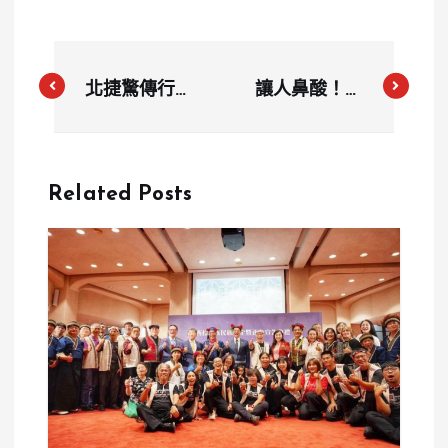
北捷驚傳行李
讓人鼻酸！盧
箱掉軌道？印
季佑曾悼念殉
尼籍夫妻吵架
職飛官羅尚
失控，外籍男
樺，5年後T-
Related Posts
恐挨罰最高
34墜機成殉
100萬
職主角