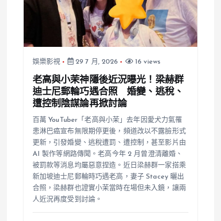
娛樂影視
29 7 月, 2026
16 views
老高與小茉神隱後近況曝光！梁赫群
迪士尼郵輪巧遇合照 婚變、逃稅、
遭控制陰謀論再掀討論
百萬 YouTuber「老高與小茉」去年因愛犬力氣罹
患淋巴癌宣布無限期停更後，頻道改以不露臉形式
更新，引發婚變、逃稅遭罰、遭控制，甚至影片由
AI 製作等網路傳聞。老高今年 2 月曾澄清離婚、
被罰款等消息均屬惡意捏造。近日梁赫群一家搭乘
新加坡迪士尼郵輪時巧遇老高，妻子 Stacey 曬出
合照，梁赫群也證實小茉當時在場但未入鏡，讓兩
人近況再度受到討論。