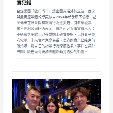
實犯錯
台語樂團「歐巴尚青」爆出團員婚外情風波，嚴之
與曼青遭媒體報導疑似自2024年起發展不倫戀，甚
至傳出在錄音間有親密行為遭抓包，引發樂壇震
驚。經紀公司回應表示，爆料內容與事實有出入；
不過嚴之承認自己在婚姻上確實犯錯，已與妻子協
商完畢，未來會以家庭為重。曼青則表示已結束前
段婚姻，對自己的錯誤行為深感抱歉。事件也讓外
界關注歐巴尚青後續團體活動是否受到影響。