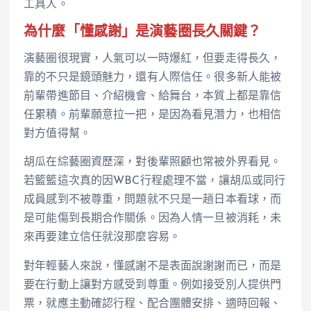
工具人。
為什麼「懂感謝」是演藝圈長久關鍵？
演藝圈很現實，人氣可以一時爆紅，但要走得長久，
靠的不只是鏡頭魅力，還有人際信任。很多新人能被
前輩帶進節目、介紹機會、給舞台，本質上都是靠信
任累積。前輩願意拉一把，是因為看見潛力，也相信
對方值得幫。
胡瓜在綜藝圈資歷深，對後輩照顧也常被外界看見。
若籃籃這次真的因WBC行程處理不當，讓胡瓜或同行
成員感到不被尊重，問題就不只是一趟日本看球，而
是可能傷到長期合作關係。因為人情一旦被消耗，未
來再要建立信任就沒那麼容易。
對年輕藝人來說，懂感謝不是表面說謝謝而已，而是
要在行動上讓對方感受到尊重。例如接受別人提供門
票，就應主動確認行程、配合團體安排、適時回報、