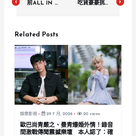
前ALL IN 5
吃貨豪豪挑戰
隊長吳承恩窮
雞翅活動店家
到只剩幾百
被罵翻？酒館
元？當殭屍臨
要求重啃骨
Related Posts
演求生，新歌
頭，成功完賽
寫下30歲低
還要付低消
潮
娛樂影視
29 7 月, 2026
20 views
歐巴尚青嚴之、曼青爆婚外情！錄音
間激戰傳聞震撼樂壇 本人認了：確