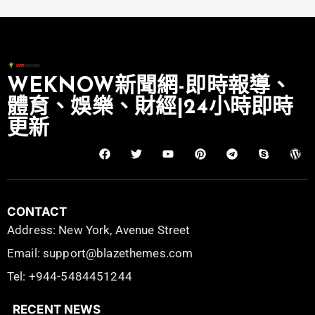
WEKNOW新聞網-即時報導、
體育、娛樂、財經|24小時即時
更新
CONTACT
Address: New York, Avenue Street
Email: support@blazethemes.com
Tel: +944-5484451244
RECENT NEWS