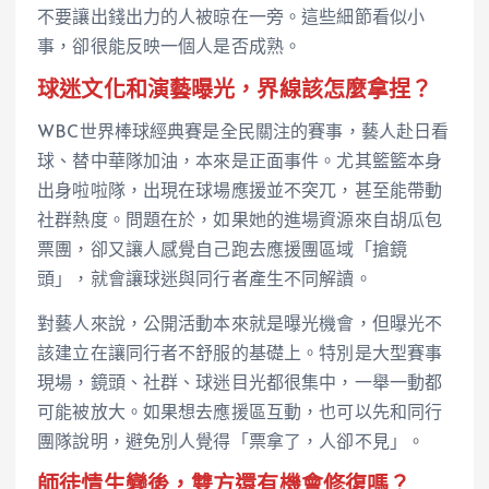
不要讓出錢出力的人被晾在一旁。這些細節看似小
事，卻很能反映一個人是否成熟。
球迷文化和演藝曝光，界線該怎麼拿捏？
WBC世界棒球經典賽是全民關注的賽事，藝人赴日看
球、替中華隊加油，本來是正面事件。尤其籃籃本身
出身啦啦隊，出現在球場應援並不突兀，甚至能帶動
社群熱度。問題在於，如果她的進場資源來自胡瓜包
票團，卻又讓人感覺自己跑去應援團區域「搶鏡
頭」，就會讓球迷與同行者產生不同解讀。
對藝人來說，公開活動本來就是曝光機會，但曝光不
該建立在讓同行者不舒服的基礎上。特別是大型賽事
現場，鏡頭、社群、球迷目光都很集中，一舉一動都
可能被放大。如果想去應援區互動，也可以先和同行
團隊說明，避免別人覺得「票拿了，人卻不見」。
師徒情生變後，雙方還有機會修復嗎？