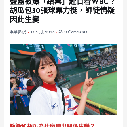
籃籃被爆「蹭票」赴日看WBC？
胡瓜包30張球票力挺，師徒情疑
因此生變
娛樂影視
13 5 月, 2026
0 Comments