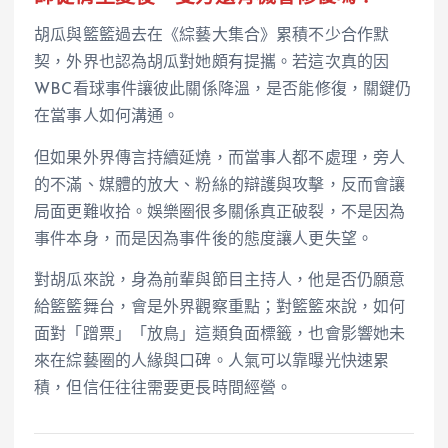
胡瓜與籃籃過去在《綜藝大集合》累積不少合作默
契，外界也認為胡瓜對她頗有提攜。若這次真的因
WBC看球事件讓彼此關係降溫，是否能修復，關鍵仍
在當事人如何溝通。
但如果外界傳言持續延燒，而當事人都不處理，旁人
的不滿、媒體的放大、粉絲的辯護與攻擊，反而會讓
局面更難收拾。娛樂圈很多關係真正破裂，不是因為
事件本身，而是因為事件後的態度讓人更失望。
對胡瓜來說，身為前輩與節目主持人，他是否仍願意
給籃籃舞台，會是外界觀察重點；對籃籃來說，如何
面對「蹭票」「放鳥」這類負面標籤，也會影響她未
來在綜藝圈的人緣與口碑。人氣可以靠曝光快速累
積，但信任往往需要更長時間經營。