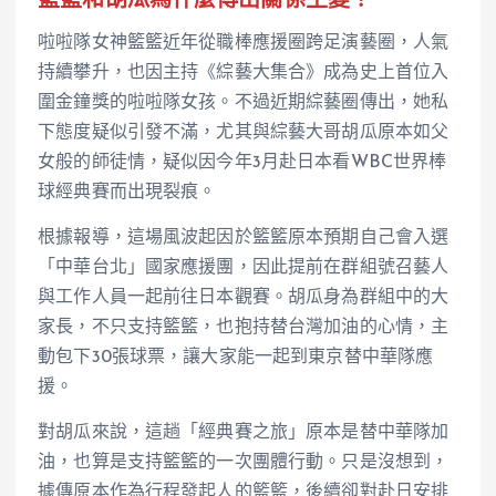
籃籃和胡瓜為什麼傳出關係生變？
啦啦隊女神籃籃近年從職棒應援圈跨足演藝圈，人氣
持續攀升，也因主持《綜藝大集合》成為史上首位入
圍金鐘獎的啦啦隊女孩。不過近期綜藝圈傳出，她私
下態度疑似引發不滿，尤其與綜藝大哥胡瓜原本如父
女般的師徒情，疑似因今年3月赴日本看WBC世界棒
球經典賽而出現裂痕。
根據報導，這場風波起因於籃籃原本預期自己會入選
「中華台北」國家應援團，因此提前在群組號召藝人
與工作人員一起前往日本觀賽。胡瓜身為群組中的大
家長，不只支持籃籃，也抱持替台灣加油的心情，主
動包下30張球票，讓大家能一起到東京替中華隊應
援。
對胡瓜來說，這趟「經典賽之旅」原本是替中華隊加
油，也算是支持籃籃的一次團體行動。只是沒想到，
據傳原本作為行程發起人的籃籃，後續卻對赴日安排