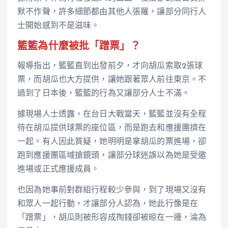
默不作聲，許多細節都由其他人張羅，讓部分同行人
士開始感到不是滋味。
籃籃為什麼被批「蹭票」？
報導指出，籃籃直到出發前夕，才向胡瓜索取2張球
票，而胡瓜也大方提供，讓她跟著眾人前往東京。不
過到了日本後，籃籃的行為又讓部分人士不滿。
據現場人士透露，在台日大戰當天，籃籃並沒有全程
待在胡瓜提供球票的座位區，而是跑去和應援團擠在
一起。有人因此質疑，她明明是拿胡瓜的票進場，卻
跑到應援團區域搶鏡頭，讓部分球迷誤以為她是受邀
進場或正式應援成員。
也因為她事前對群組行程較少參與，到了現場又沒有
和眾人一起行動，才讓部分人認為，她此行像是在
「蹭票」，胡瓜則被形容成掏錢卻被晾在一邊，淪為