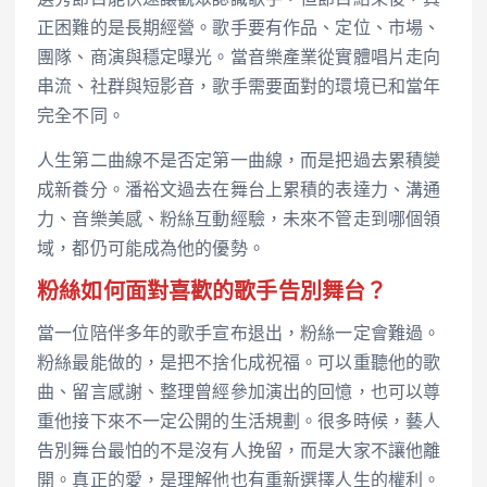
正困難的是長期經營。歌手要有作品、定位、市場、
團隊、商演與穩定曝光。當音樂產業從實體唱片走向
串流、社群與短影音，歌手需要面對的環境已和當年
完全不同。
人生第二曲線不是否定第一曲線，而是把過去累積變
成新養分。潘裕文過去在舞台上累積的表達力、溝通
力、音樂美感、粉絲互動經驗，未來不管走到哪個領
域，都仍可能成為他的優勢。
粉絲如何面對喜歡的歌手告別舞台？
當一位陪伴多年的歌手宣布退出，粉絲一定會難過。
粉絲最能做的，是把不捨化成祝福。可以重聽他的歌
曲、留言感謝、整理曾經參加演出的回憶，也可以尊
重他接下來不一定公開的生活規劃。很多時候，藝人
告別舞台最怕的不是沒有人挽留，而是大家不讓他離
開。真正的愛，是理解他也有重新選擇人生的權利。