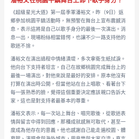
潘裕文在桃園平鎮舞台上卸下歌手身分？
《超級星光大道》第一屆季軍潘裕文，昨（9日）返
鄉參加桃園平鎮活動時，無預警在舞台上宣布震撼消
息，表示這將是自己以歌手身分的最後一次演出。消
息一出，現場粉絲相當錯愕，也讓不少一路支持他的
歌迷不捨。
潘裕文在演出過程中情緒潰堤，多次拿衛生紙拭淚。
他向台下支持者坦言，自己在故鄉桃園完成舞台上的
最後一場演出，對他來說是最好的安排。原本他沒有
打算在演出時公開，但當他站在台上唱歌、看著台下
每一張熟悉的臉，覺得這個重要決定應該親口告訴大
家，這也是對支持者最基本的尊重。
潘裕文表示，每一次站上舞台、唱完歌後，從歌迷表
情與留言中得到回應，那種成就感無可取代，甚至一
度成為他存在的意義。他也感謝自己能走遍校園、體
育館、演唱會與海外城市，用音樂與大家交流，直言