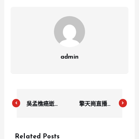
admin
吳孟樵癌逝？
擎天崗直播事
影評人藍祖蔚
件被網紅玩
證實噩耗，電
梗？呱哥喊
影圈痛失溫柔
「沒去做一次
Related Posts