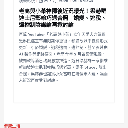
娛樂影視
29 7 月, 2026
16 views
老高與小茉神隱後近況曝光！梁赫群
迪士尼郵輪巧遇合照 婚變、逃稅、
遭控制陰謀論再掀討論
百萬 YouTuber「老高與小茉」去年因愛犬力氣罹
患淋巴癌宣布無限期停更後，頻道改以不露臉形式
更新，引發婚變、逃稅遭罰、遭控制，甚至影片由
AI 製作等網路傳聞。老高今年 2 月曾澄清離婚、
被罰款等消息均屬惡意捏造。近日梁赫群一家搭乘
新加坡迪士尼郵輪時巧遇老高，妻子 Stacey 曬出
合照，梁赫群也證實小茉當時在場但未入鏡，讓兩
人近況再度受到討論。
健康生活