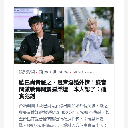
書寫者
對不起感情」
按讚破10萬
娛樂影視
29 7 月, 2026
20 views
歐巴尚青嚴之、曼青爆婚外情！錄音
間激戰傳聞震撼樂壇 本人認了：確
實犯錯
台語樂團「歐巴尚青」爆出團員婚外情風波，嚴之
與曼青遭媒體報導疑似自2024年起發展不倫戀，甚
至傳出在錄音間有親密行為遭抓包，引發樂壇震
驚。經紀公司回應表示，爆料內容與事實有出入；