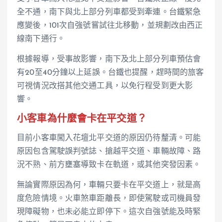
全不通，南下與北上部分列車都受到牽連。台鐵緊急
應變後，101次自強號嘗試往北移動，並規劃改由西正
線南下通行。
根據報導，受事故影響，南下及北上部分列車預估會
有20至40分鐘以上延誤。台鐵也提醒，趕時間的旅客
可視情況改搭其他交通工具，以免行程受到更大影
響。
小客車為什麼會卡在平交道？
目前小客車闖入花壇北平交道的原因仍待釐清。可能
原因包含駕駛誤判號誌、搶越平交道、車輛故障、路
況不熟、前方壅塞導致卡在軌道，或其他突發因素。
無論實際原因為何，車輛只要卡在平交道上，就是高
度危險情境。火車煞車距離長，即使駕駛或司機員發
現障礙物，也未必能立即停下。這次自強號能及時緊