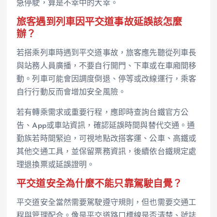
急停駛，算是不幸中的大幸。
旅客遇到列車因平交道事故延誤該怎麼
辦？
若搭乘列車時遇到平交道事故，旅客應先聽從列車長
與站務人員廣播，不要自行開門、下車或在車廂間移
動。列車可能會因調度倒退、停等或改線運行，乘客
自行行動反而會增加安全風險。
若有轉乘需求或重要行程，應即時查詢台鐵官方公
告、App或車站資訊，確認延誤時間與替代交通。通
勤族若時間緊迫，可視地點改搭客運、公車、高鐵或
其他交通工具，並保留票務資訊，後續依台鐵規定處
理退換票或延誤證明。
平交道安全為什麼不能只靠駕駛自覺？
平交道安全當然需要駕駛遵守規則，但也需要交通工
程與管理配合。像是平交道路口標線是否清楚、號誌