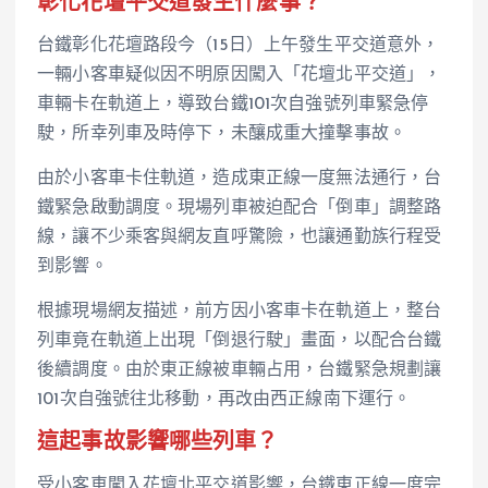
彰化花壇平交道發生什麼事？
台鐵彰化花壇路段今（15日）上午發生平交道意外，
一輛小客車疑似因不明原因闖入「花壇北平交道」，
車輛卡在軌道上，導致台鐵101次自強號列車緊急停
駛，所幸列車及時停下，未釀成重大撞擊事故。
由於小客車卡住軌道，造成東正線一度無法通行，台
鐵緊急啟動調度。現場列車被迫配合「倒車」調整路
線，讓不少乘客與網友直呼驚險，也讓通勤族行程受
到影響。
根據現場網友描述，前方因小客車卡在軌道上，整台
列車竟在軌道上出現「倒退行駛」畫面，以配合台鐵
後續調度。由於東正線被車輛占用，台鐵緊急規劃讓
101次自強號往北移動，再改由西正線南下運行。
這起事故影響哪些列車？
受小客車闖入花壇北平交道影響，台鐵東正線一度完