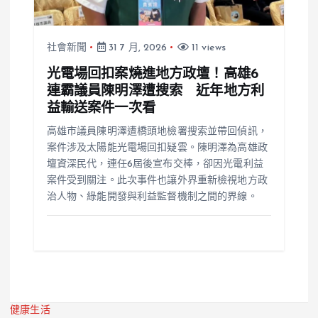
社會新聞
31 7 月, 2026
11 views
光電場回扣案燒進地方政壇！高雄6
連霸議員陳明澤遭搜索 近年地方利
益輸送案件一次看
高雄市議員陳明澤遭橋頭地檢署搜索並帶回偵訊，
案件涉及太陽能光電場回扣疑雲。陳明澤為高雄政
壇資深民代，連任6屆後宣布交棒，卻因光電利益
案件受到關注。此次事件也讓外界重新檢視地方政
治人物、綠能開發與利益監督機制之間的界線。
健康生活