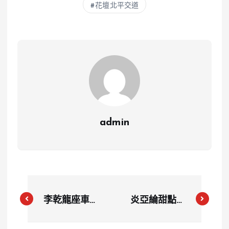
花壇北平交道
admin
李乾龍座車追
炎亞綸甜點品
蹤器是誰裝
牌又出包？