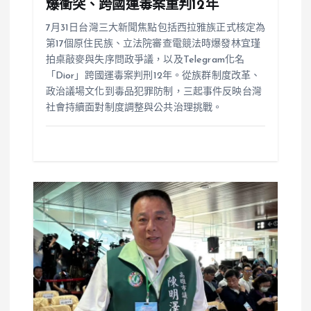
爆衝突、跨國運毒案重判12年
7月31日台灣三大新聞焦點包括西拉雅族正式核定為
第17個原住民族、立法院審查電競法時爆發林宜瑾
拍桌敲麥與失序問政爭議，以及Telegram化名
「Dior」跨國運毒案判刑12年。從族群制度改革、
政治議場文化到毒品犯罪防制，三起事件反映台灣
社會持續面對制度調整與公共治理挑戰。