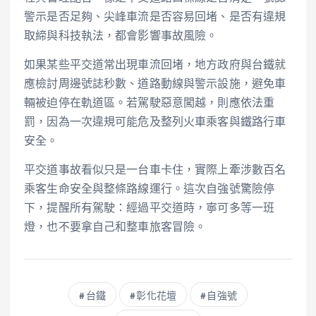
警示是否足夠、尖峰車流是否容易回堵、是否有違規
取締與科技執法，都會影響事故風險。
如果某些平交道常出現車流回堵，地方政府與台鐵就
應檢討周邊號誌秒數、道路動線與警示設施，避免車
輛被迫停在軌道區。若駕駛惡意闖越，則應依法重
罰，因為一次違規可能危及整列火車乘客與鐵路行車
安全。
平交道事故看似只是一台車卡住，實際上牽涉數百名
乘客生命安全與整條路線運行。這次自強號驚險停
下，提醒所有駕駛：經過平交道時，寧可多等一班
燈，也不要拿自己和整車旅客冒險。
台鐵
彰化花壇
自強號