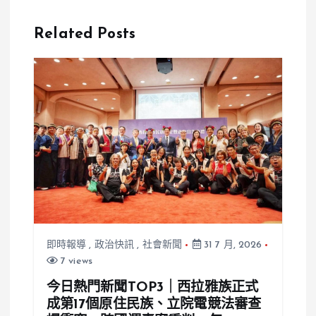
的？尹乃菁爆
HOHOS火火
遭跟監，新北
選物可麗露被
Related Posts
檢傳喚後他笑
爆吃到異物
回：我太太裝
的
即時報導
,
政治快訊
,
社會新聞
31 7 月, 2026
7 views
今日熱門新聞TOP3｜西拉雅族正式
成第17個原住民族、立院電競法審查