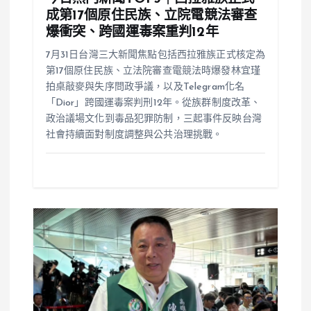
成第17個原住民族、立院電競法審查
爆衝突、跨國運毒案重判12年
7月31日台灣三大新聞焦點包括西拉雅族正式核定為
第17個原住民族、立法院審查電競法時爆發林宜瑾
拍桌敲麥與失序問政爭議，以及Telegram化名
「Dior」跨國運毒案判刑12年。從族群制度改革、
政治議場文化到毒品犯罪防制，三起事件反映台灣
社會持續面對制度調整與公共治理挑戰。