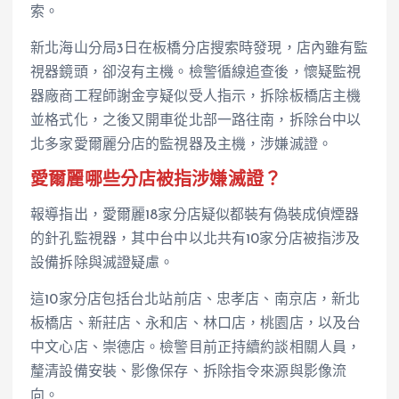
索。
新北海山分局3日在板橋分店搜索時發現，店內雖有監
視器鏡頭，卻沒有主機。檢警循線追查後，懷疑監視
器廠商工程師謝金亨疑似受人指示，拆除板橋店主機
並格式化，之後又開車從北部一路往南，拆除台中以
北多家愛爾麗分店的監視器及主機，涉嫌滅證。
愛爾麗哪些分店被指涉嫌滅證？
報導指出，愛爾麗18家分店疑似都裝有偽裝成偵煙器
的針孔監視器，其中台中以北共有10家分店被指涉及
設備拆除與滅證疑慮。
這10家分店包括台北站前店、忠孝店、南京店，新北
板橋店、新莊店、永和店、林口店，桃園店，以及台
中文心店、崇德店。檢警目前正持續約談相關人員，
釐清設備安裝、影像保存、拆除指令來源與影像流
向。