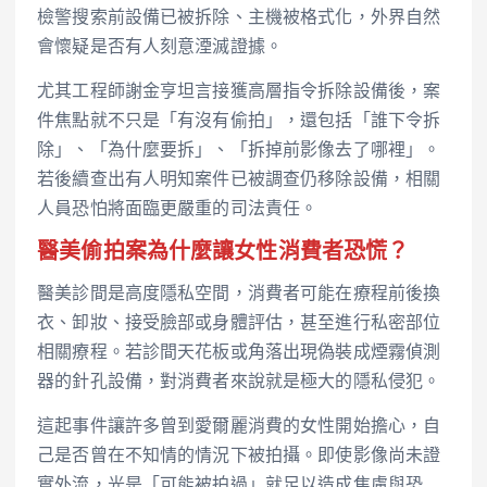
檢警搜索前設備已被拆除、主機被格式化，外界自然
會懷疑是否有人刻意湮滅證據。
尤其工程師謝金亨坦言接獲高層指令拆除設備後，案
件焦點就不只是「有沒有偷拍」，還包括「誰下令拆
除」、「為什麼要拆」、「拆掉前影像去了哪裡」。
若後續查出有人明知案件已被調查仍移除設備，相關
人員恐怕將面臨更嚴重的司法責任。
醫美偷拍案為什麼讓女性消費者恐慌？
醫美診間是高度隱私空間，消費者可能在療程前後換
衣、卸妝、接受臉部或身體評估，甚至進行私密部位
相關療程。若診間天花板或角落出現偽裝成煙霧偵測
器的針孔設備，對消費者來說就是極大的隱私侵犯。
這起事件讓許多曾到愛爾麗消費的女性開始擔心，自
己是否曾在不知情的情況下被拍攝。即使影像尚未證
實外流，光是「可能被拍過」就足以造成焦慮與恐