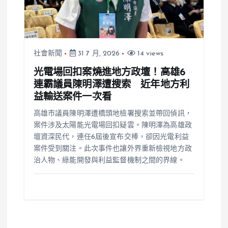
社會新聞
31 7 月, 2026
14 views
光電場回扣案燒進地方政壇！高雄6
連霸議員陳明澤遭搜索 近年地方利
益輸送案件一次看
高雄市議員陳明澤遭橋頭地檢署搜索並帶回偵訊，
案件涉及太陽能光電場回扣疑雲。陳明澤為高雄政
壇資深民代，連任6屆後宣布交棒，卻因光電利益
案件受到關注。此次事件也讓外界重新檢視地方政
治人物、綠能開發與利益監督機制之間的界線。