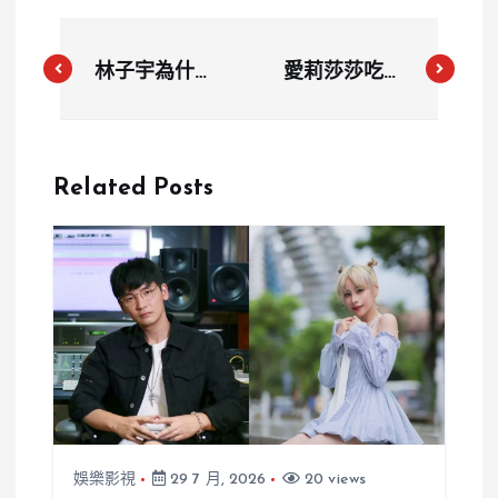
林子宇為什麼
愛莉莎莎吃杜
委任律師蒐
拜巧克力臉
證？遭影射與
垮？開箱南韓
黃國昌關係不
星巴克新品怒
Related Posts
正當心痛發聲
喊：怎麼會做
出這種東西
娛樂影視
29 7 月, 2026
20 views