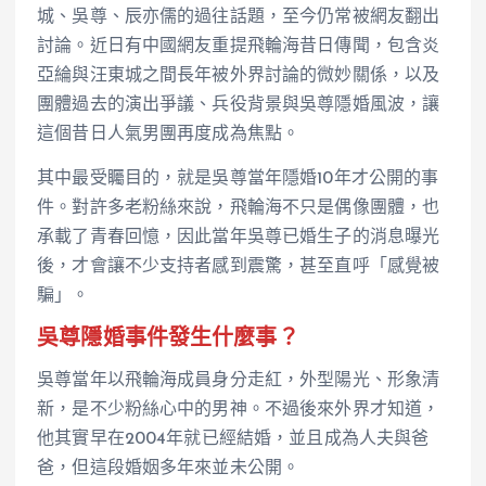
城、吳尊、辰亦儒的過往話題，至今仍常被網友翻出
討論。近日有中國網友重提飛輪海昔日傳聞，包含炎
亞綸與汪東城之間長年被外界討論的微妙關係，以及
團體過去的演出爭議、兵役背景與吳尊隱婚風波，讓
這個昔日人氣男團再度成為焦點。
其中最受矚目的，就是吳尊當年隱婚10年才公開的事
件。對許多老粉絲來說，飛輪海不只是偶像團體，也
承載了青春回憶，因此當年吳尊已婚生子的消息曝光
後，才會讓不少支持者感到震驚，甚至直呼「感覺被
騙」。
吳尊隱婚事件發生什麼事？
吳尊當年以飛輪海成員身分走紅，外型陽光、形象清
新，是不少粉絲心中的男神。不過後來外界才知道，
他其實早在2004年就已經結婚，並且成為人夫與爸
爸，但這段婚姻多年來並未公開。