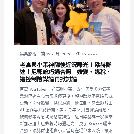
娛樂影視
29 7 月, 2026
16 views
老高與小茉神隱後近況曝光！梁赫群
迪士尼郵輪巧遇合照 婚變、逃稅、
遭控制陰謀論再掀討論
百萬 YouTuber「老高與小茉」去年因愛犬力氣罹
患淋巴癌宣布無限期停更後，頻道改以不露臉形式
更新，引發婚變、逃稅遭罰、遭控制，甚至影片由
AI 製作等網路傳聞。老高今年 2 月曾澄清離婚、
被罰款等消息均屬惡意捏造。近日梁赫群一家搭乘
新加坡迪士尼郵輪時巧遇老高，妻子 Stacey 曬出
合照，梁赫群也證實小茉當時在場但未入鏡，讓兩