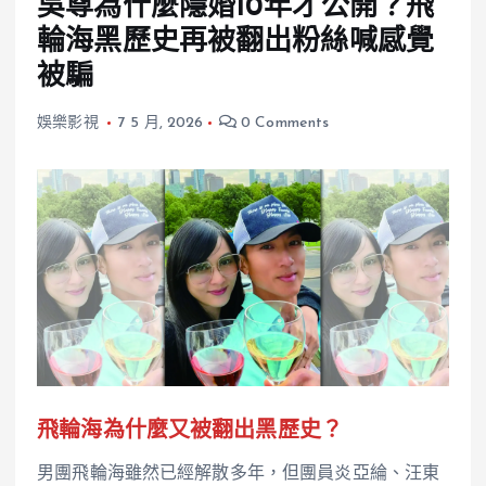
吳尊為什麼隱婚10年才公開？飛
輪海黑歷史再被翻出粉絲喊感覺
被騙
娛樂影視
7 5 月, 2026
0 Comments
飛輪海為什麼又被翻出黑歷史？
男團飛輪海雖然已經解散多年，但團員炎亞綸、汪東