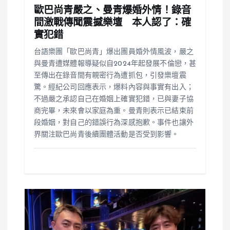
歐巴尚青嚴之、曼青爆婚外情！錄音
間激戰傳聞震撼樂壇 本人認了：確
實犯錯
台語樂團「歐巴尚青」爆出團員婚外情風波，嚴之
與曼青遭媒體報導疑似自2024年起發展不倫戀，甚
至傳出在錄音間有親密行為遭抓包，引發樂壇震
驚。經紀公司回應表示，爆料內容與事實有出入；
不過嚴之承認自己在婚姻上確實犯錯，已與妻子協
商完畢，未來會以家庭為重。曼青則表示已結束前
段婚姻，對自己的錯誤行為深感抱歉。事件也讓外
界關注歐巴尚青後續團體活動是否受到影響。