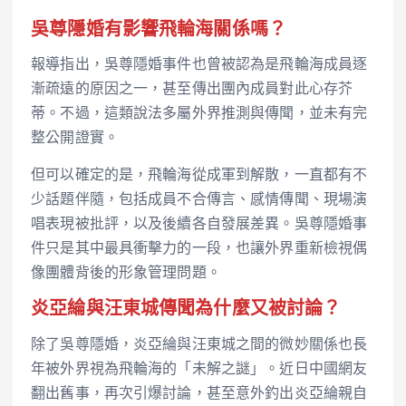
吳尊隱婚有影響飛輪海關係嗎？
報導指出，吳尊隱婚事件也曾被認為是飛輪海成員逐
漸疏遠的原因之一，甚至傳出團內成員對此心存芥
蒂。不過，這類說法多屬外界推測與傳聞，並未有完
整公開證實。
但可以確定的是，飛輪海從成軍到解散，一直都有不
少話題伴隨，包括成員不合傳言、感情傳聞、現場演
唱表現被批評，以及後續各自發展差異。吳尊隱婚事
件只是其中最具衝擊力的一段，也讓外界重新檢視偶
像團體背後的形象管理問題。
炎亞綸與汪東城傳聞為什麼又被討論？
除了吳尊隱婚，炎亞綸與汪東城之間的微妙關係也長
年被外界視為飛輪海的「未解之謎」。近日中國網友
翻出舊事，再次引爆討論，甚至意外釣出炎亞綸親自