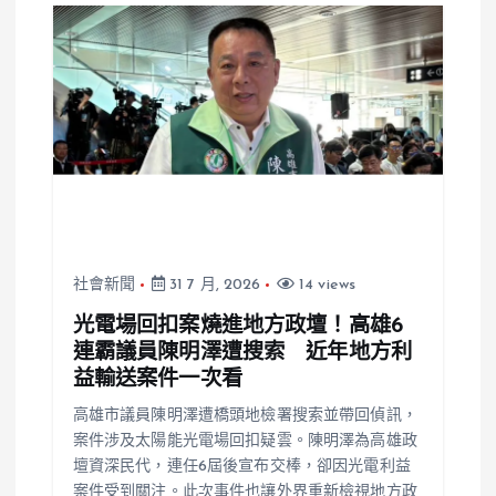
社會新聞
31 7 月, 2026
14 views
光電場回扣案燒進地方政壇！高雄6
連霸議員陳明澤遭搜索 近年地方利
益輸送案件一次看
高雄市議員陳明澤遭橋頭地檢署搜索並帶回偵訊，
案件涉及太陽能光電場回扣疑雲。陳明澤為高雄政
壇資深民代，連任6屆後宣布交棒，卻因光電利益
案件受到關注。此次事件也讓外界重新檢視地方政