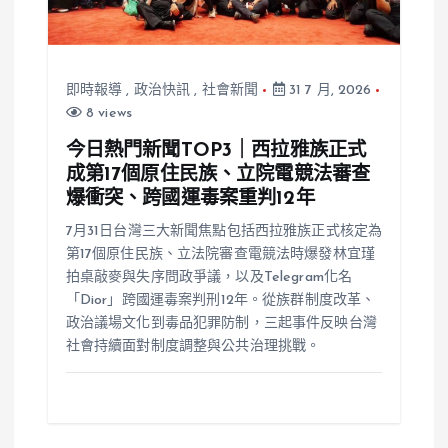
即時報導
,
政治快訊
,
社會新聞
31 7 月, 2026
8 views
今日熱門新聞TOP3｜西拉雅族正式
成第17個原住民族、立院電競法審查
爆衝突、跨國運毒案重判12年
7月31日台灣三大新聞焦點包括西拉雅族正式核定為
第17個原住民族、立法院審查電競法時爆發林宜瑾
拍桌敲麥與失序問政爭議，以及Telegram化名
「Dior」跨國運毒案判刑12年。從族群制度改革、
政治議場文化到毒品犯罪防制，三起事件反映台灣
社會持續面對制度調整與公共治理挑戰。