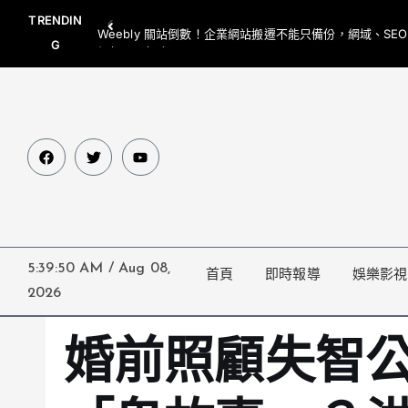
TRENDIN
Weebly 關站倒數！企業網站搬遷不能只備份，網域、SE
G
網都要一起處理
5:39:51 AM
/
Aug 08,
首頁
即時報導
娛樂影視
2026
婚前照顧失智