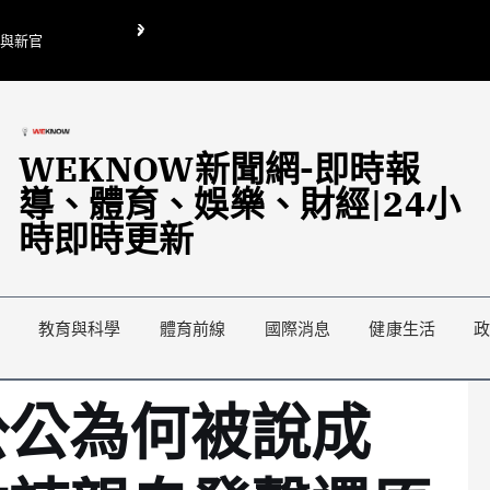
O與新官
翁曉玲喊刪陸委會1295萬媒宣費惹議 梁文傑回「只能靠嘴巴」
藍綠延燒地方宣傳預算戰
WEKNOW新聞網-即時報
導、體育、娛樂、財經|24小
時即時更新
教育與科學
體育前線
國際消息
健康生活
公公為何被說成