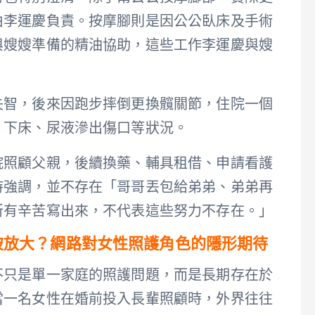
由李運慶負責。按摩腳則是因公公臥床及手術
與嫂嫂準備的精油協助，這些工作李運慶與嫂
失智，後來因跑步摔倒更換髖關節，住院一個
、下床、尿液滲出傷口等狀況。
院照顧父親，後續換藥、輔具租借、申請看護
詩強調，並不存在「哥哥丟包給弟弟、弟弟再
所有辛苦寫出來，不代表這些努力不存在。」
易被放大？網路對女性照護角色的隱形期待
不只是單一家庭的照護問題，而是長期存在於
當一名女性在婚前投入長輩照顧時，外界往往