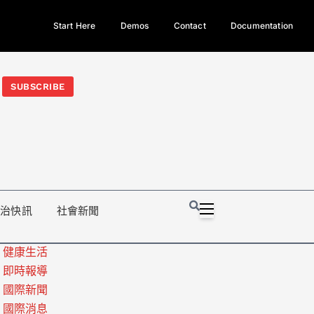
Start Here
Demos
Contact
Documentation
今日熱門新聞TOP3｜西拉雅族正式成第17個原住民族、立院電競
光電場回扣
法審查爆衝突、跨國運毒案重判12年
地方利益輸
SUBSCRIBE
政治快訊
社會新聞
健康生活
即時報導
國際新聞
國際消息