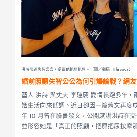
洪詩照顧失智公公，還幫他把屎把尿。（圖／翻攝自threads）
婚前照顧失智公公為何引爆論戰？網友
藝人 洪詩 與丈夫 李運慶 愛情長跑多年，兩
姻生活向來低調。近日卻因一篇舊文再度成為
年 10 月曾在臉書發文，公開感謝洪詩
並形容她是「真正的照顧，把屎把尿按摩