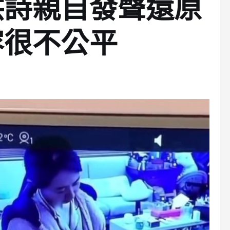
洪詩親自發聲還原
容很不公平