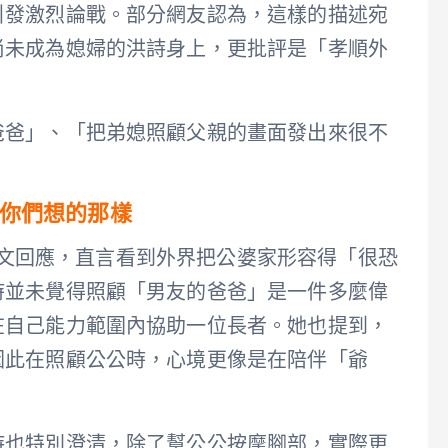
引發激烈論戰。部分網友認為，這樣的描述宛
尚未成為媳婦的洪詩身上，更批評是「孝順外
爸爸」、「把弟媳照顧父親的畫面發出來很不
。
你們想的那樣
臉書發文回應，直言看到外界把公婆家形容得「很恐
時並未覺得照顧「男友的爸爸」是一件多麼偉
在自己能力範圍內協助一位長者。她也提到，
因此在照顧公公時，心境更像是在陪伴「爺
詩也特別澄清，除了幫公公按摩腳部，實際更