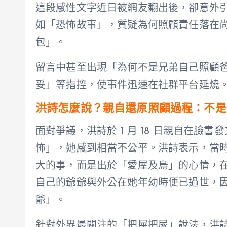
這段感性文字近日被網友翻出後，卻意外
如「恐怖故事」，質疑為何照顧責任落在
包」。
留言中甚至出現「為何不是兄弟自己照顧
妥」等指控，使事件迅速在社群平台延燒
洪詩怎麼說？親自還原照顧過程：不是
面對爭議，洪詩於 1 月 18 日親自在
怖」，她感到相當不公平。洪詩表示，當
大的事，而是出於「愛屋及烏」的心情，
自己的爺爺與外公在她年幼時便已過世，
爺」。
針對外界最關注的「把屎把尿」說法，洪