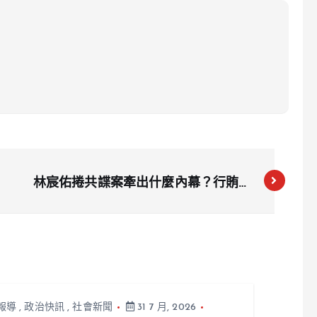
林宸佑捲共諜案牽出什麼內幕？行賄軍
人、虛擬貨幣曝光
報導
,
政治快訊
,
社會新聞
31 7 月, 2026