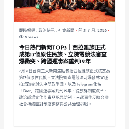
即時報導
,
政治快訊
,
社會新聞
31 7 月, 2026
8 views
今日熱門新聞TOP3｜西拉雅族正式
成第17個原住民族、立院電競法審查
爆衝突、跨國運毒案重判12年
7月31日台灣三大新聞焦點包括西拉雅族正式核定為
第17個原住民族、立法院審查電競法時爆發林宜瑾
拍桌敲麥與失序問政爭議，以及Telegram化名
「Dior」跨國運毒案判刑12年。從族群制度改革、
政治議場文化到毒品犯罪防制，三起事件反映台灣
社會持續面對制度調整與公共治理挑戰。