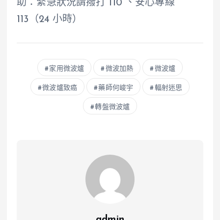
助：緊急狀況請撥打 110 、安心專線
113（24 小時）
家用微波爐
微波加熱
微波爐
微波爐致癌
藥師何峻宇
輻射迷思
轉盤微波爐
admin