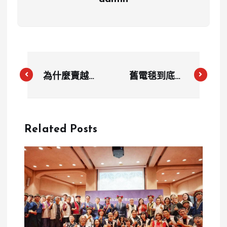
為什麼賣越多
舊電毯到底怎
反而賠錢？電
麼丟？能不能
商手續費層層
回收？環保局
加碼 賣家嘆
給答案：丟錯
Related Posts
「被剝好幾層
恐挨罰
皮」數發部回
應了