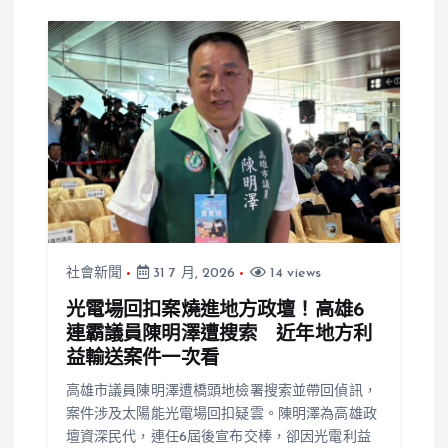
社會新聞
31 7 月, 2026
14 views
光電場回扣案燒進地方政壇！高雄6
連霸議員陳明澤遭搜索 近年地方利
益輸送案件一次看
高雄市議員陳明澤遭橋頭地檢署搜索並帶回偵訊，
案件涉及太陽能光電場回扣疑雲。陳明澤為高雄政
壇資深民代，連任6屆後宣布交棒，卻因光電利益