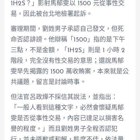
1H2S？」影射馬郁雯以 1500 元從事性交
易，因此被台北地檢署起訴。
審理期間，劉姓男子承認自己發文，但死
命否認誹謗。他辯稱「1500」指的是下午
三點，不是金額，「1H2S」則是 1 小時 2
階段，完全沒有性交易的意思；還說馬郁
雯早先揭露的 1500 萬收賄案，本來就是公
共議題，留言是討論時事。
但法官呂政燁不採信其說法，並指出：
「一般人看到這種文字，必然會懷疑馬郁
雯是否從事性交易，內容已達足以損害名
譽的程度。」而且劉姓男子全程否認犯