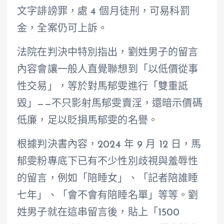
文字誹謗罪，處 4 個月徒刑，可易科罰
金，全案仍可上訴。
法院在判決中特別指出，劉姓男子的留言
內容會讓一般人直覺聯想到「以低價從事
性交易」，等於對馬郁雯進行「雙重詆
毀」——不只影射馬郁雯賣淫，還暗示價碼
低廉，足以貶損馬郁雯的名譽。
根據判決書內容，2024 年 9 月 12 日，馬
郁雯粉專底下已有不少性別歧視與羞辱性
的留言，例如「陪睡女」、「記者陪誰睡
七年」、「會不會有陪睡名單」等等。劉
姓男子就在這串留言後，貼上「1500