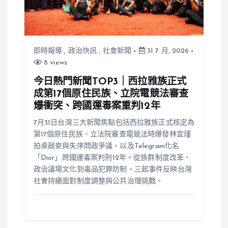
即時報導
,
政治快訊
,
社會新聞
31 7 月, 2026
8 views
今日熱門新聞TOP3｜西拉雅族正式
成第17個原住民族、立院電競法審查
爆衝突、跨國運毒案重判12年
7月31日台灣三大新聞焦點包括西拉雅族正式核定為
第17個原住民族、立法院審查電競法時爆發林宜瑾
拍桌敲麥與失序問政爭議，以及Telegram化名
「Dior」跨國運毒案判刑12年。從族群制度改革、
政治議場文化到毒品犯罪防制，三起事件反映台灣
社會持續面對制度調整與公共治理挑戰。