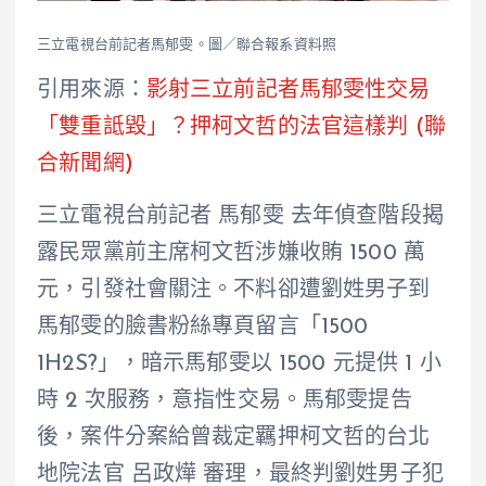
三立電視台前記者馬郁雯。圖／聯合報系資料照
引用來源：
影射三立前記者馬郁雯性交易
「雙重詆毀」？押柯文哲的法官這樣判 (聯
合新聞網)
三立電視台前記者 馬郁雯 去年偵查階段揭
露民眾黨前主席柯文哲涉嫌收賄 1500 萬
元，引發社會關注。不料卻遭劉姓男子到
馬郁雯的臉書粉絲專頁留言「1500
1H2S?」，暗示馬郁雯以 1500 元提供 1 小
時 2 次服務，意指性交易。馬郁雯提告
後，案件分案給曾裁定羈押柯文哲的台北
地院法官 呂政燁 審理，最終判劉姓男子犯