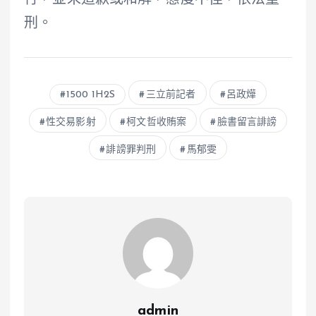
行，並未道歉或和解，態度不佳，依法量
刑。
1500 1H2S
三立前記者
呂政燁
性交易影射
柯文哲收賄案
臉書留言誹謗
誹謗罪判刑
馬郁雯
admin