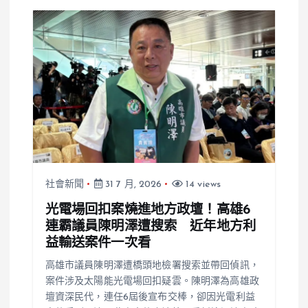
社會新聞
31 7 月, 2026
14 views
光電場回扣案燒進地方政壇！高雄6
連霸議員陳明澤遭搜索 近年地方利
益輸送案件一次看
高雄市議員陳明澤遭橋頭地檢署搜索並帶回偵訊，
案件涉及太陽能光電場回扣疑雲。陳明澤為高雄政
壇資深民代，連任6屆後宣布交棒，卻因光電利益