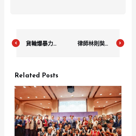
貨輪爆暴力事
律師林則奘、
件！輪機長痛
妻袁梅珍涉內
毆二管輪腦震
線交易 提前
盪 長榮海運
布局 133 萬
Related Posts
火速解僱
遭判刑