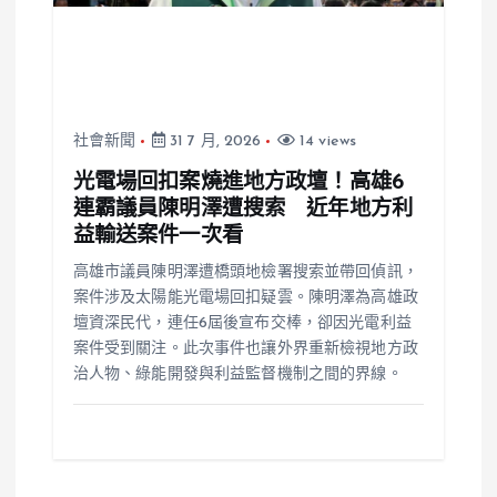
社會新聞
31 7 月, 2026
14 views
光電場回扣案燒進地方政壇！高雄6
連霸議員陳明澤遭搜索 近年地方利
益輸送案件一次看
高雄市議員陳明澤遭橋頭地檢署搜索並帶回偵訊，
案件涉及太陽能光電場回扣疑雲。陳明澤為高雄政
壇資深民代，連任6屆後宣布交棒，卻因光電利益
案件受到關注。此次事件也讓外界重新檢視地方政
治人物、綠能開發與利益監督機制之間的界線。