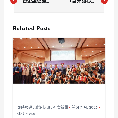
台企銀總經理
「莒光甜心」
施建安爆「偷
林佳璇被爆夜
吃女秘書」！
宿少校房！遭
呻吟錄音流出
記4大過提告
Related Posts
曝光 幫賠百
反轉 法院判
萬換撤告結案
她「贏一半」
即時報導
,
政治快訊
,
社會新聞
31 7 月, 2026
8 views