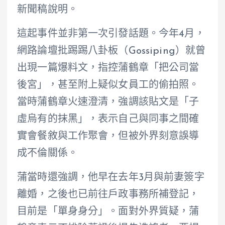
新聞稿說明。
這起事件並非第一次引發話題。今年4月，
網路論壇批踢踢八卦板（Gossiping）就曾
出現一篇爆料文，指控蒲鶴章「把公司當
後宮」，甚至附上疑似女員工的偷拍照。
當時蒲鶴章火速澄清，強調該貼文是「子
虛烏有的抹黑」，表示自己與同事之間確
實會餐敘與工作聚會，但被外界刻意誤導
成不倫關係。
蒲當時還強調，他早在去年3月與前妻簽字
離婚，之後也已前往戶政事務所補登記，
目前是「單身身分」。面對外界質疑，蒲