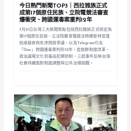
今日熱門新聞TOP3｜西拉雅族正式
成第17個原住民族、立院電競法審查
爆衝突、跨國運毒案重判12年
7月31日台灣三大新聞焦點包括西拉雅族正式核定為
第17個原住民族、立法院審查電競法時爆發林宜瑾
拍桌敲麥與失序問政爭議，以及Telegram化名
「Dior」跨國運毒案判刑12年。從族群制度改革、
政治議場文化到毒品犯罪防制，三起事件反映台灣
社會持續面對制度調整與公共治理挑戰。