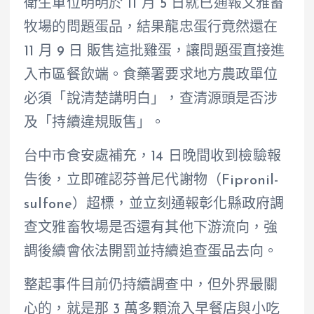
衛生單位明明於 11 月 5 日就已通報文雅畜
牧場的問題蛋品，結果龍忠蛋行竟然還在
11 月 9 日 販售這批雞蛋，讓問題蛋直接進
入市區餐飲端。食藥署要求地方農政單位
必須「說清楚講明白」，查清源頭是否涉
及「持續違規販售」。
台中市食安處補充，14 日晚間收到檢驗報
告後，立即確認芬普尼代謝物（Fipronil-
sulfone）超標，並立刻通報彰化縣政府調
查文雅畜牧場是否還有其他下游流向，強
調後續會依法開罰並持續追查蛋品去向。
整起事件目前仍持續調查中，但外界最關
心的，就是那 3 萬多顆流入早餐店與小吃