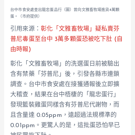
台中市食安處查出龍忠蛋品行（圖）曾向文雅畜牧場進貨4萬顆
蛋。（市府提供）
引用來源：
彰化「文雅畜牧場」疑私賣芬
普尼毒蛋至台中 3萬多顆蛋恐被吃下肚 (自
由時報)
彰化「文雅畜牧場」的洗選蛋日前被驗出
含有禁藥「芬普尼」後，引發各縣市連鎖
調查。台中市食安處在接獲通報後立即擴
大稽查，結果在台中梧棲的「龍忠蛋行」
發現籃裝雞蛋同樣含有芬普尼代謝物，而
且含量達 0.05ppm，遠超過法規標準的
0.01ppm。更驚人的是，這批蛋恐怕早已