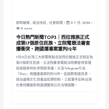
即時報導
,
政治快訊
,
社會新聞
31 7 月, 2026
8 views
今日熱門新聞TOP3｜西拉雅族正式
成第17個原住民族、立院電競法審查
爆衝突、跨國運毒案重判12年
7月31日台灣三大新聞焦點包括西拉雅族正式核定為
第17個原住民族、立法院審查電競法時爆發林宜瑾
拍桌敲麥與失序問政爭議，以及Telegram化名
「Dior」跨國運毒案判刑12年。從族群制度改革、
政治議場文化到毒品犯罪防制，三起事件反映台灣
社會持續面對制度調整與公共治理挑戰。