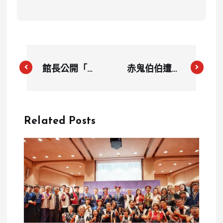
館長公開「李
赤鬼伯伯遭粉
慶元借錢對
絲女友控「男
話」反擊爆
友對著直播
料：恐嚇多
DIY」 本人
Related Posts
年、吸金上千
回應：換我也
萬怒揭內幕
不能接受