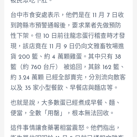
被民眾吃下肚。
台中市食安處表示，他們是在 11 月 7 日收
到跨縣市預警通報後，要求業者先做預防
性下架。但 10 日前往龍忠蛋行稽查時才發
現，該店竟在 11 月 9 日仍向文雅畜牧場進
貨 200 籃、約 4 萬顆雞蛋。其中只有 38
籃（約 760 台斤） 被追回，其餘 162 籃、
約 3.24 萬顆 已經全部賣完，分別流向散客
以及 35 家小型餐飲、早餐店與麵店等。
也就是說，大多數蛋已經煮成早餐、麵、
便當，全數「用罄」，根本無法回收。
這件事情讓食藥署相當震怒。他們指出，