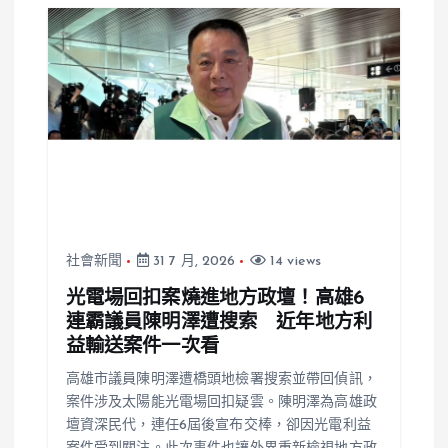
社會新聞
31 7 月, 2026
14 views
光電場回扣案燒進地方政壇！高雄6
連霸議員陳明澤遭搜索 近年地方利
益輸送案件一次看
高雄市議員陳明澤遭橋頭地檢署搜索並帶回偵訊，
案件涉及太陽能光電場回扣疑雲。陳明澤為高雄政
壇資深民代，連任6屆後宣布交棒，卻因光電利益