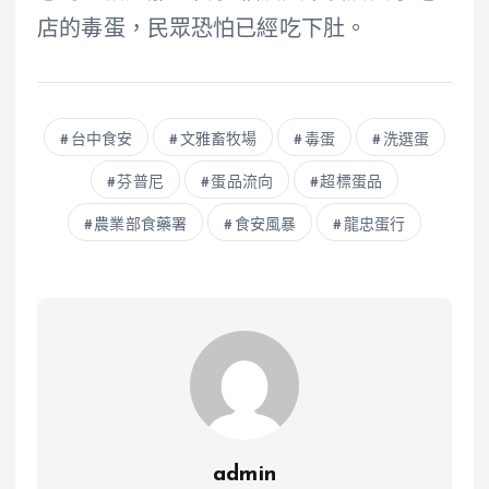
店的毒蛋，民眾恐怕已經吃下肚。
台中食安
文雅畜牧場
毒蛋
洗選蛋
芬普尼
蛋品流向
超標蛋品
農業部食藥署
食安風暴
龍忠蛋行
admin