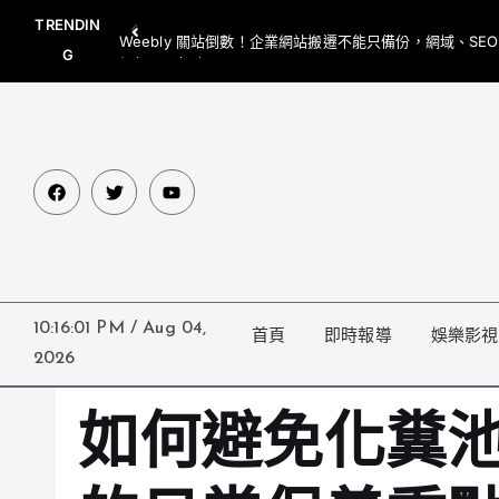
TRENDIN
Weebly 關站倒數！企業網站搬遷不能只備份，網域、SE
G
網都要一起處理
10:16:02 PM
/
Aug 04,
首頁
即時報導
娛樂影視
2026
如何避免化糞