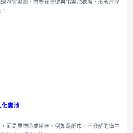
脂遇冷會凝固，附著在管壁與化糞池表層，形成厚厚
味。
入化糞池
良，而是異物造成堵塞。例如濕紙巾、不分解的衛生