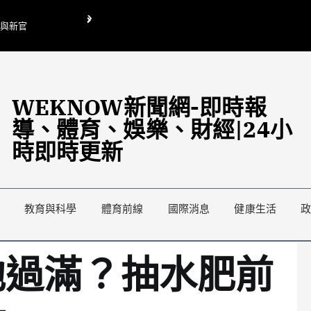
O與新官
翁曉玲喊刪陸委會1295萬媒宣費惹議 梁文傑回「只能靠嘴巴」
藍綠延燒地方宣傳預算戰
WEKNOW新聞網-即時報
導、體育、娛樂、財經|24小
時即時更新
教育與科學
體育前線
國際消息
健康生活
池過滿？抽水肥前