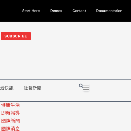
Start Here
Demos
Contact
Documentation
今日熱門新聞TOP3｜西拉雅族正式成第17個原住民族、立院電競
光電場回扣
法審查爆衝突、跨國運毒案重判12年
地方利益輸
SUBSCRIBE
政治快訊
社會新聞
健康生活
即時報導
國際新聞
國際消息