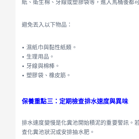
紙、衛生棉、牙線或塑膠袋等，進入馬桶後都
避免丟入以下物品：
• 濕紙巾與黏性紙類。
• 生理用品。
• 牙線與棉棒。
• 塑膠袋、橡皮筋。
保養重點三：定期檢查排水速度與異味
排水速度變慢是化糞池開始積泥的重要警訊。
查化糞池狀況或安排抽水肥。