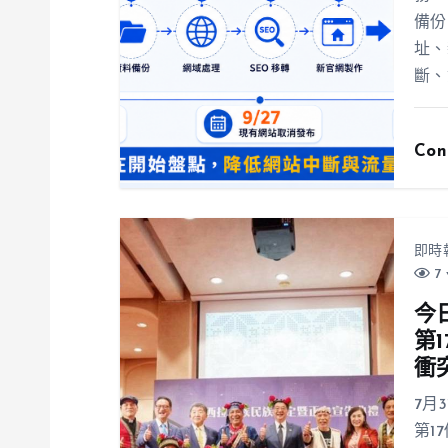
備份
址、
斷、
Con
即時
7 
今
第
衝
7月
第1