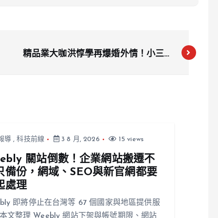
精品業大咖洪惇學再爆婚外情！小三迎
進門又偷吃小四 法院判賠200萬
報導
,
科技前線
3 8 月, 2026
15 views
eebly 關站倒數！企業網站搬遷不
只備份，網域、SEO與新官網都要
起處理
ebly 即將停止在台灣等 67 個國家與地區提供服
本文整理 Weebly 網站下架與帳號期限、網站