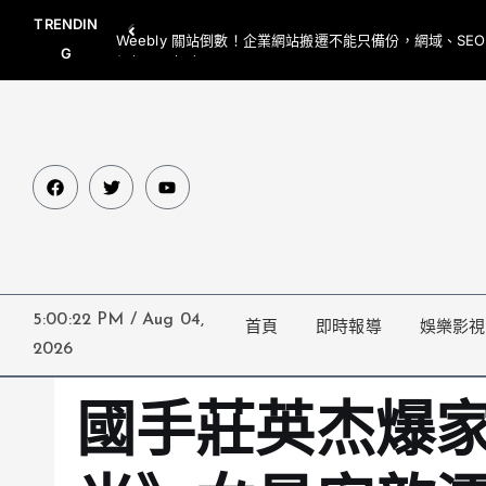
TRENDIN
Weebly 關站倒數！企業網站搬遷不能只備份，網域、SE
G
網都要一起處理
5:00:23 PM
/
Aug 04,
首頁
即時報導
娛樂影視
2026
國手莊英杰爆