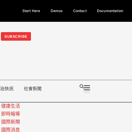
Start Here
Demos
Contact
Documentation
今日熱門新聞TOP3｜西拉雅族正式成第17個原住民族、立院電競
光電場回扣
法審查爆衝突、跨國運毒案重判12年
地方利益輸
SUBSCRIBE
政治快訊
社會新聞
健康生活
即時報導
國際新聞
國際消息