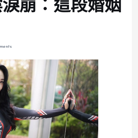
澐淚崩：這段婚姻
ments