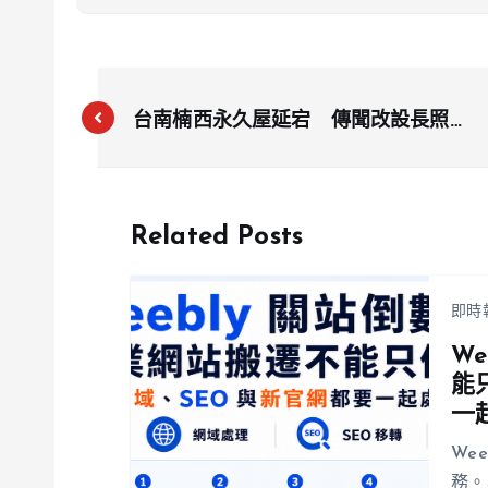
台南楠西永久屋延宕 傳聞改設長照中
心？市府澄清：沒這回事
Related Posts
即時
W
能
一
We
務。