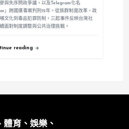
麥與失序問政爭議，以及Telegram化名
ior」跨國運毒案判刑12年。從族群制度改革、政
場文化到毒品犯罪防制，三起事件反映台灣社
續面對制度調整與公共治理挑戰。
tinue reading
、體育、娛樂、