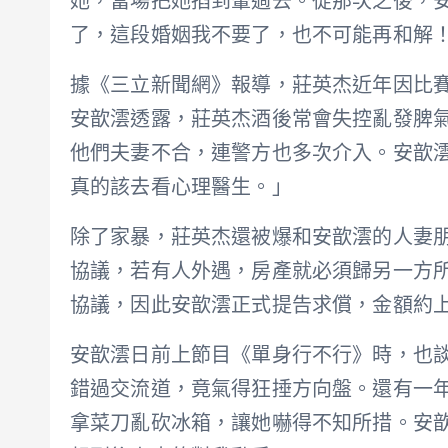
她，當場把她掐到暈過去。從那次之後，
了，這段婚姻我不要了，也不可能再和解
據《三立新聞網》報導，莊英杰近年因比
安歆澐透露，莊英杰酒後常會失控亂發脾
他們夫妻不合，連警方也多次介入。安歆
真的該去看心理醫生。」
除了家暴，莊英杰還被爆和安歆澐的人妻
協議，若有人外遇，房產就必須歸另一方
協議，因此安歆澐正式提告求償，金額約
安歆澐日前上節目《單身行不行》時，也
錯過交流道，竟氣得狂捶方向盤。還有一
拿菜刀亂砍冰箱，讓她嚇得不知所措。安