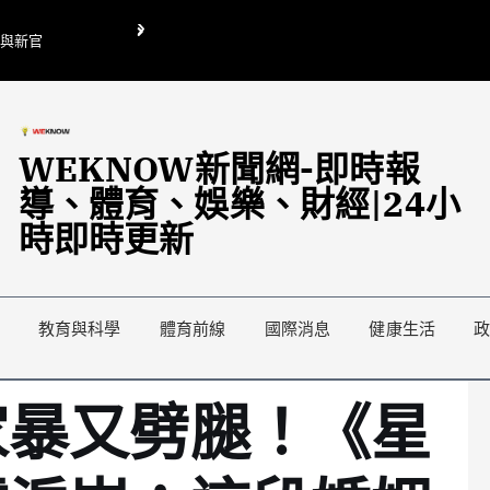
O與新官
翁曉玲喊刪陸委會1295萬媒宣費惹議 梁文傑回「只能靠嘴巴」
藍綠延燒地方宣傳預算戰
WEKNOW新聞網-即時報
導、體育、娛樂、財經|24小
時即時更新
教育與科學
體育前線
國際消息
健康生活
家暴又劈腿！《星