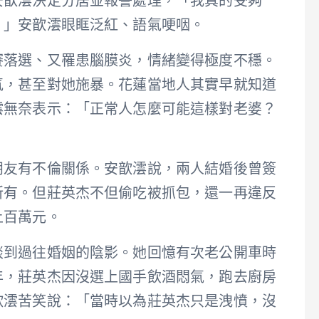
安歆澐決定分居並報警處理，「我真的受夠
！」安歆澐眼眶泛紅、語氣哽咽。
賽落選、又罹患腦膜炎，情緒變得極度不穩。
氣，甚至對她施暴。花蓮當地人其實早就知道
澐無奈表示：「正常人怎麼可能這樣對老婆？
朋友有不倫關係。安歆澐說，兩人結婚後曾簽
所有。但莊英杰不但偷吃被抓包，還一再違反
上百萬元。
談到過往婚姻的陰影。她回憶有次老公開車時
年，莊英杰因沒選上國手飲酒悶氣，跑去廚房
歆澐苦笑說：「當時以為莊英杰只是洩憤，沒