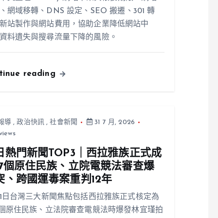
、網域移轉、DNS 設定、SEO 搬遷、301 轉
新站製作與網站費用，協助企業降低網站中
資料遺失與搜尋流量下降的風險。
tinue reading
報導
,
政治快訊
,
社會新聞
31 7 月, 2026
views
日熱門新聞TOP3｜西拉雅族正式成
17個原住民族、立院電競法審查爆
突、跨國運毒案重判12年
31日台灣三大新聞焦點包括西拉雅族正式核定為
7個原住民族、立法院審查電競法時爆發林宜瑾拍