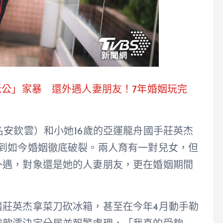
老公」家暴 還外遇人妻朋友！7年婚姻玩完
名安欽雲）和小她16歲的亞運龍舟國手莊英杰
想到如今婚姻徹底破裂。兩人育有一對兒女，但
外遇，對象還是她的人妻朋友，更在婚姻期間
睹莊英杰拿菜刀砍冰箱，甚至在今年4月動手勒