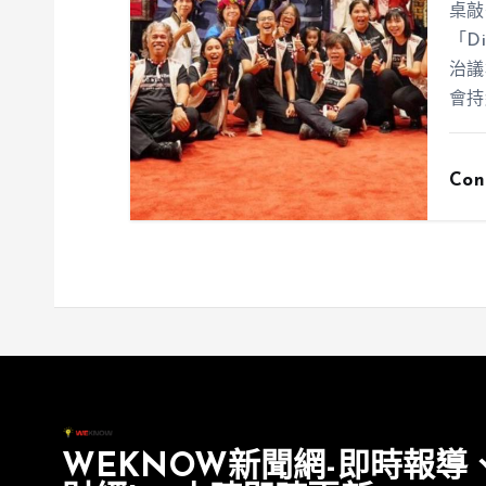
桌敲
「D
治議
會持
Con
WEKNOW新聞網-即時報導