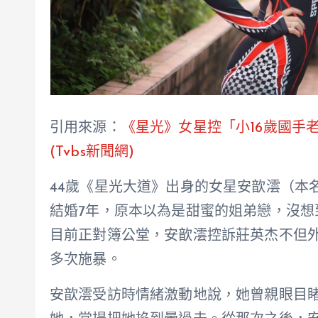
引用來源：
《星光》女星控「小16歲國手
(Tvbs新聞網)
44歲《星光大道》出身的女星安歆澐（本
結婚7年，原本以為是甜蜜的姐弟戀，沒
目前正對簿公堂，安歆澐控訴莊英杰不但
多次施暴。
安歆澐受訪時情緒激動地說，她曾親眼目