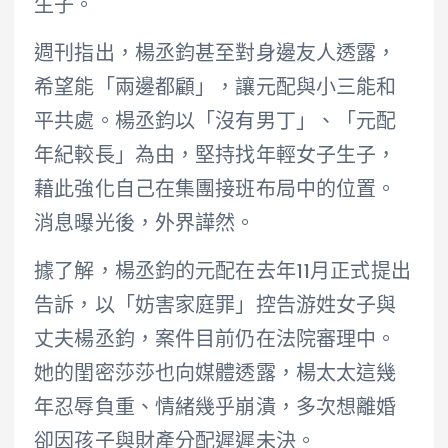
生子。
週刊指出，楊丞鈞甚至對身邊友人透露，
希望能「兩邊都顧」，讓元配與小三能和
平共處。楊丞鈞以「沒有男丁」、「元配
年紀較長」為由，堅持找年輕女子生子，
藉此強化自己在集團接班布局中的位置。
消息曝光後，外界譁然。
據了解，楊丞鈞的元配在去年11月正式提出
告訴，以「妨害家庭罪」控告游姓女子與
丈夫楊丞鈞，案件目前仍在法院審理中。
她的閨密莎莎也向媒體透露，楊太太這幾
年忍辱負重、情緒幾乎崩潰，多次想離婚
卻因孩子與財產分配遲遲未決。