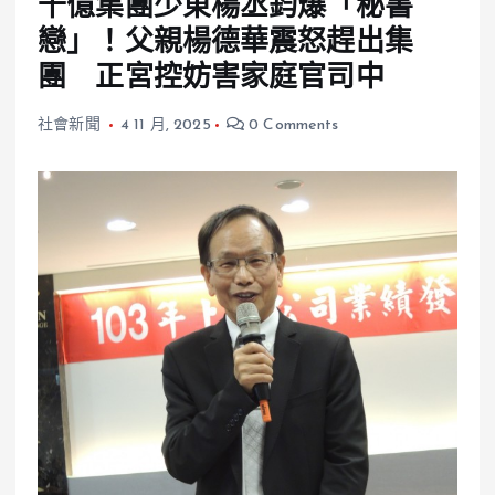
千億集團少東楊丞鈞爆「秘書
戀」！父親楊德華震怒趕出集
團 正宮控妨害家庭官司中
社會新聞
4 11 月, 2025
0 Comments