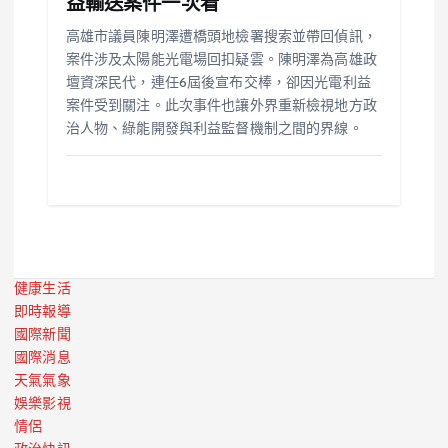
益輸送案件一次看
高雄市議員陳明澤遭橋頭地檢署搜索並帶回偵訊，
案件涉及太陽能光電場回扣疑雲。陳明澤為高雄政
壇資深民代，連任6屆後宣布交棒，卻因光電利益
案件受到關注。此次事件也讓外界重新檢視地方政
治人物、綠能開發與利益監督機制之間的界線。
健康生活
即時報導
國際新聞
國際消息
天氣氣象
娛樂影視
情侶