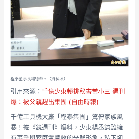
程泰董事長楊德華。（資料照）
引用來源：
千億少東頻挑秘書當小三 週刊
爆：被父親趕出集團 (自由時報)
千億工具機大廠「程泰集團」驚傳家族風
暴！據《鏡週刊》爆料，少東楊丞鈞雖擁
有事業與家庭雙豐收的光鮮形象，私下卻