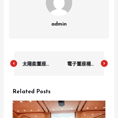
admin
太陽能董座陳
電子董座楊正
思銘自爆「介
利爆19年婚外
入好友婚
情 被控與小
姻」 遭控霸
三生子築愛
Related Posts
凌副總逼離
巢！公司回應
職！本人回應
了
了