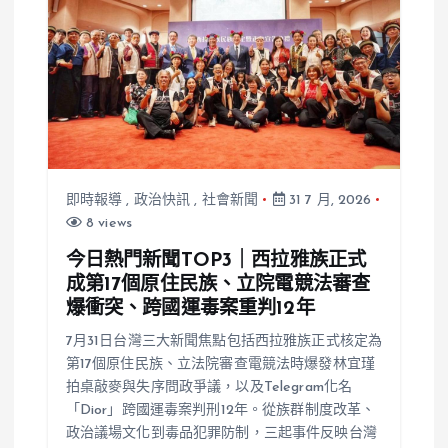
即時報導
,
政治快訊
,
社會新聞
31 7 月, 2026
8 views
今日熱門新聞TOP3｜西拉雅族正式
成第17個原住民族、立院電競法審查
爆衝突、跨國運毒案重判12年
7月31日台灣三大新聞焦點包括西拉雅族正式核定為
第17個原住民族、立法院審查電競法時爆發林宜瑾
拍桌敲麥與失序問政爭議，以及Telegram化名
「Dior」跨國運毒案判刑12年。從族群制度改革、
政治議場文化到毒品犯罪防制，三起事件反映台灣