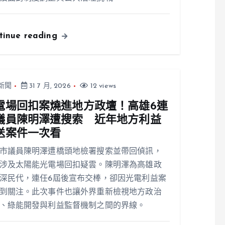
tinue reading
新聞
31 7 月, 2026
12 views
電場回扣案燒進地方政壇！高雄6連
議員陳明澤遭搜索 近年地方利益
送案件一次看
市議員陳明澤遭橋頭地檢署搜索並帶回偵訊，
涉及太陽能光電場回扣疑雲。陳明澤為高雄政
深民代，連任6屆後宣布交棒，卻因光電利益案
到關注。此次事件也讓外界重新檢視地方政治
、綠能開發與利益監督機制之間的界線。