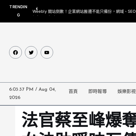
TRENDIN
Weebly 關站倒數！企業網站搬遷不能只備份，網域、SE
G
網都要一起處理
6:03:38 PM
/
Aug 04,
首頁
即時報導
娛樂影視
2026
法官蔡至峰爆