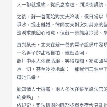
人一聊就投緣，從訊息寒暄、到深夜調情
之後，蘇一善開始對丈夫冷淡，假日常以
爭吵，提出離婚。律師丈夫對突如其來的
流淚求她回心轉意，但蘇一善態度冷漠、
直到某天，丈夫在蘇一善的電子設備中發現
一名男子的甜蜜自拍、親密合照。
照片中兩人依偎貼臉、笑得燦爛，宛如熱
承一切，甚至冷冷地說：「那我們三個坐
道她已婚。
據知情人士透露，兩人多次在蔡至峰法官
約會點」。
依規定，司法機關的職務或單身宿舍只能