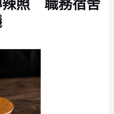
傳辣照 職務宿舍
議