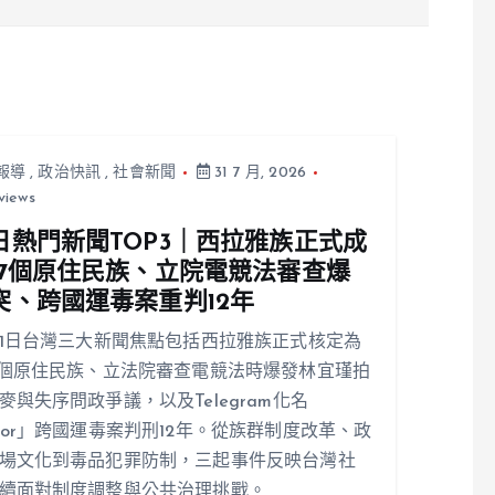
子私下曖昧互動 曾稱「外遇能讓婚姻
更穩定」
報導
,
政治快訊
,
社會新聞
31 7 月, 2026
views
日熱門新聞TOP3｜西拉雅族正式成
17個原住民族、立院電競法審查爆
突、跨國運毒案重判12年
31日台灣三大新聞焦點包括西拉雅族正式核定為
7個原住民族、立法院審查電競法時爆發林宜瑾拍
麥與失序問政爭議，以及Telegram化名
ior」跨國運毒案判刑12年。從族群制度改革、政
場文化到毒品犯罪防制，三起事件反映台灣社
續面對制度調整與公共治理挑戰。