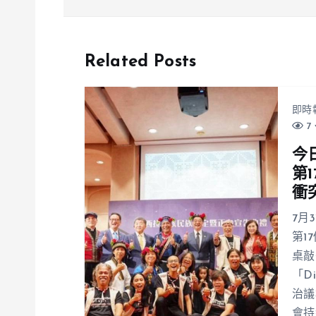
鄧姓女法官爆婚外情 懷孕仍出遊、
450萬和解又反悔提離婚
Related Posts
即時
7 
今
第
衝
7月
第1
桌敲
「D
治議
會持