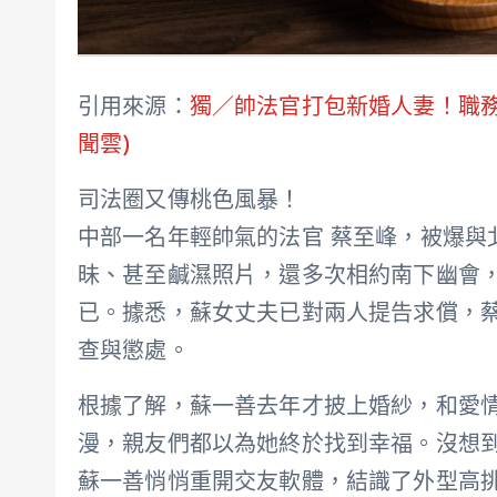
引用來源：
獨／帥法官打包新婚人妻！職務宿
聞雲)
司法圈又傳桃色風暴！
中部一名年輕帥氣的法官 蔡至峰，被爆與
昧、甚至鹹濕照片，還多次相約南下幽會
已。據悉，蘇女丈夫已對兩人提告求償，
查與懲處。
根據了解，蘇一善去年才披上婚紗，和愛
漫，親友們都以為她終於找到幸福。沒想
蘇一善悄悄重開交友軟體，結識了外型高挑