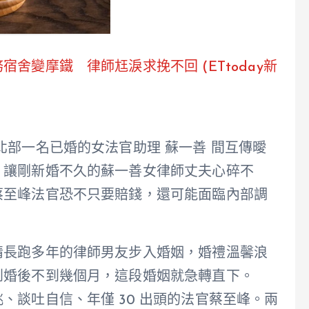
舍變摩鐵 律師尪淚求挽不回 (ETtoday新
北部一名已婚的女法官助理 蘇一善 間互傳曖
，讓剛新婚不久的蘇一善女律師丈夫心碎不
蔡至峰法官恐不只要賠錢，還可能面臨內部調
情長跑多年的律師男友步入婚姻，婚禮溫馨浪
到婚後不到幾個月，這段婚姻就急轉直下。
、談吐自信、年僅 30 出頭的法官蔡至峰。兩