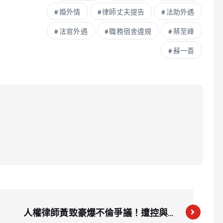
婚外情
律師丈夫提告
法助外遇
法官外遇
職務宿舍違規
蔡至峰
蘇一善
人權律師黃致豪爆不倫爭議！遭控與女