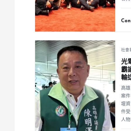
Con
社會
光
霸
輸
高雄
案件
壇資
件受
人物