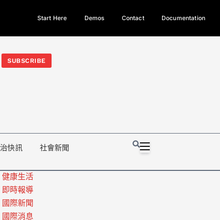
Start Here
Demos
Contact
Documentation
今日熱門新聞TOP3｜西拉雅族正式成第17個原住民族、立院電競
光電場回扣
法審查爆衝突、跨國運毒案重判12年
地方利益輸
SUBSCRIBE
政治快訊
社會新聞
健康生活
即時報導
國際新聞
國際消息