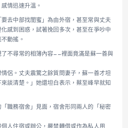
，感情迅速升溫。
「要去中部找閨蜜」為由外宿，甚至常與丈夫
變化感到困惑，試著挽回多次，甚至在爭吵中
毫不動搖。
了不尋常的相簿內容——裡面竟滿是蘇一善與
戀情侶。丈夫震驚之餘質問妻子，蘇一善才坦
下來談清楚。」她還坦白表示，蔡至峰早就知
的「職務宿舍」見面，宿舍形同兩人的「秘密
供個人住宿或辦公，嚴禁轉借或作為私人用