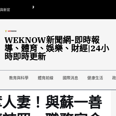
O與新官
翁曉玲喊刪陸委會1295萬媒宣費惹議 梁文傑回「只能靠嘴巴」
藍綠延燒地方宣傳預算戰
WEKNOW新聞網-即時報
導、體育、娛樂、財經|24小
時即時更新
教育與科學
體育前線
國際消息
健康生活
奪人妻！與蘇一善