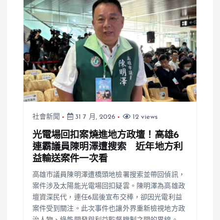
社會新聞
31 7 月, 2026
12 views
光電場回扣案燒進地方政壇！高雄6
連霸議員陳明澤遭搜索 近年地方利
益輸送案件一次看
高雄市議員陳明澤遭橋頭地檢署搜索並帶回偵訊，
案件涉及太陽能光電場回扣疑雲。陳明澤為高雄政
壇資深民代，連任6屆後宣布交棒，卻因光電利益
案件受到關注。此次事件也讓外界重新檢視地方政