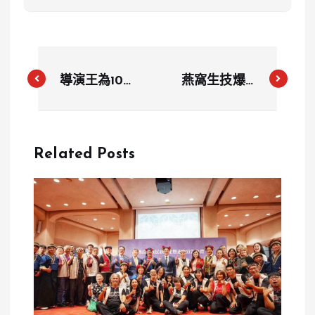
導演王為10年
燕窩生技爆6
婚外情曝光！
億掏空風暴！
反控小三討錢
董事長林志明
遭法院打臉
遭控轉匯金
Related Posts
錄音揭「離婚
流 「小四」
共築愛巢」真
林熙娜升總監
相
成洗錢共犯？