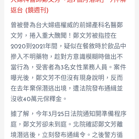
大婦科醫師鄭文芳「逃7個月落網」今押解
返台 (鏡週刊)
曾被譽為台大婦癌權威的前婦產科名醫鄭
文芳，捲入重大醜聞！鄭文芳被指控在
2020到2021年間，疑似在餐敘時於飲品中
摻入不明藥物，趁對方意識模糊時做出不
當行為，受害者為3名女性業務人員。案件
曝光後，鄭文芳不但沒有現身說明，反而
在去年棄保潛逃出境，遭法院發布通緝並
沒收40萬元保釋金。
據了解，今年3月25日法院通知開準備程序
庭，鄭文芳卻未到庭。北院確認鄭文芳離
境潛逃後，立刻發布通緝令。之後警方循