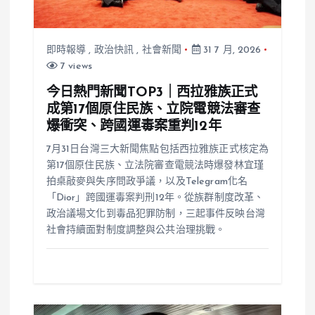
即時報導
,
政治快訊
,
社會新聞
31 7 月, 2026
7 views
今日熱門新聞TOP3｜西拉雅族正式
成第17個原住民族、立院電競法審查
爆衝突、跨國運毒案重判12年
7月31日台灣三大新聞焦點包括西拉雅族正式核定為
第17個原住民族、立法院審查電競法時爆發林宜瑾
拍桌敲麥與失序問政爭議，以及Telegram化名
「Dior」跨國運毒案判刑12年。從族群制度改革、
政治議場文化到毒品犯罪防制，三起事件反映台灣
社會持續面對制度調整與公共治理挑戰。