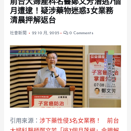
前台大婦產科名醫鄭文芳潛逃7個
月遭逮！疑涉藥物迷惑3女業務
清晨押解返台
社會新聞
22 10 月, 2025
0 Comments
引用來源：
涉下藥性侵3名女業務！ 前台