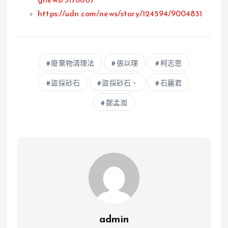
gnews/5176607
https://udn.com/news/story/124594/9004831
廢棄物清理法
張以理
柯志恩
盜採砂石
盜採砂石、
石麗君
鄭孟洳
admin