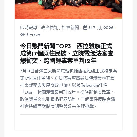
即時報導
,
政治快訊
,
社會新聞
31 7 月, 2026
8 views
今日熱門新聞TOP3｜西拉雅族正式
成第17個原住民族、立院電競法審查
爆衝突、跨國運毒案重判12年
7月31日台灣三大新聞焦點包括西拉雅族正式核定為
第17個原住民族、立法院審查電競法時爆發林宜瑾
拍桌敲麥與失序問政爭議，以及Telegram化名
「Dior」跨國運毒案判刑12年。從族群制度改革、
政治議場文化到毒品犯罪防制，三起事件反映台灣
社會持續面對制度調整與公共治理挑戰。