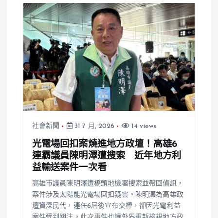
社會新聞
31 7 月, 2026
14 views
光電場回扣案燒進地方政壇！高雄6
連霸議員陳明澤遭搜索 近年地方利
益輸送案件一次看
高雄市議員陳明澤遭橋頭地檢署搜索並帶回偵訊，
案件涉及太陽能光電場回扣疑雲。陳明澤為高雄政
壇資深民代，連任6屆後宣布交棒，卻因光電利益
案件受到關注。此次事件也讓外界重新檢視地方政