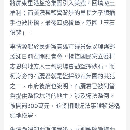
將屏東里港盜挖集團引入美濃，回填廢土
牟利；而美濃某藍營背景的里長之子想插
手也被排擠，最後四處檢舉，意圖「玉石
俱焚」。
事情源起於民進黨高雄市議員張以理與鄭
孟洳日前召開記者會，指控國民黨立委柯
志恩與地方人士到現場會勘盜採砂石，而
柯身旁的石麗君就是盜採砂石集團的共犯
之一。市府後續也說明，石麗君已被列管
為提供濫採坑洞的地主，涉及違法濫倒，
被開罰300萬元，並將相關違法事證移送橋
頭地檢署。