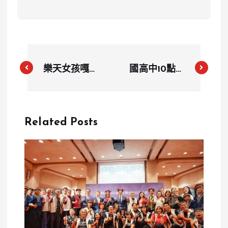
樂天女孩嘎琳
國高中10點上
捲小三疑雲！
課連署破9千
傳與百億富商
人！教育部將
黃苡峻低調交
在11月回應
Related Posts
往