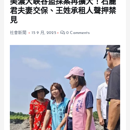
美濃大峽谷盜採案再擴大！石麗
君夫妻交保、王姓承租人聲押禁
見
社會新聞
15 9 月, 2025
0 Comments