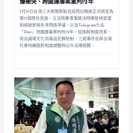
爆衝突、跨國運毒案重判12年
7月31日台灣三大新聞焦點包括西拉雅族正式核定為
第17個原住民族、立法院審查電競法時爆發林宜瑾
拍桌敲麥與失序問政爭議，以及Telegram化名
「Dior」跨國運毒案判刑12年。從族群制度改革、
政治議場文化到毒品犯罪防制，三起事件反映台灣
社會持續面對制度調整與公共治理挑戰。