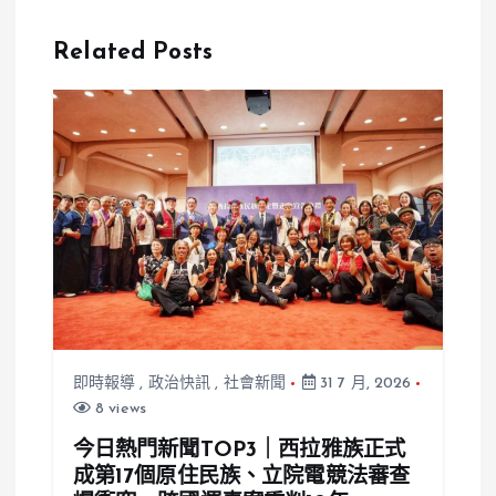
超過26億
罰台師大110
台南受創最
萬、暫停人體
Related Posts
重、香蕉損失
研究審查新案
近2.3億
即時報導
,
政治快訊
,
社會新聞
31 7 月, 2026
8 views
今日熱門新聞TOP3｜西拉雅族正式
成第17個原住民族、立院電競法審查