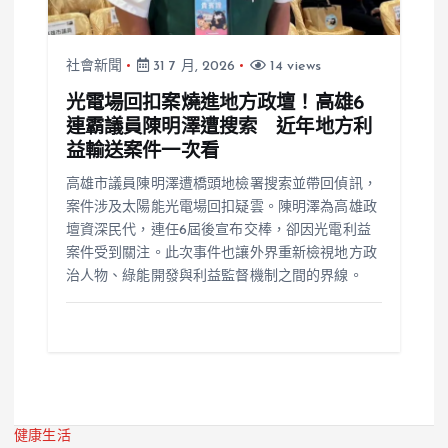
社會新聞
31 7 月, 2026
14 views
光電場回扣案燒進地方政壇！高雄6
連霸議員陳明澤遭搜索 近年地方利
益輸送案件一次看
高雄市議員陳明澤遭橋頭地檢署搜索並帶回偵訊，
案件涉及太陽能光電場回扣疑雲。陳明澤為高雄政
壇資深民代，連任6屆後宣布交棒，卻因光電利益
案件受到關注。此次事件也讓外界重新檢視地方政
治人物、綠能開發與利益監督機制之間的界線。
健康生活