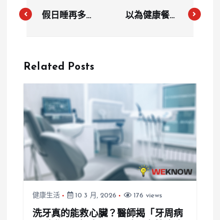
假日睡再多也
以為健康餐就
累？醫曝「越
沒事？營養師
睡越累」真
點名4大地
相，吃對這些
雷，外食族千
Related Posts
助眠食物找回
萬別踩！
精神！
健康生活
10 3 月, 2026
176 views
洗牙真的能救心臟？醫師揭「牙周病