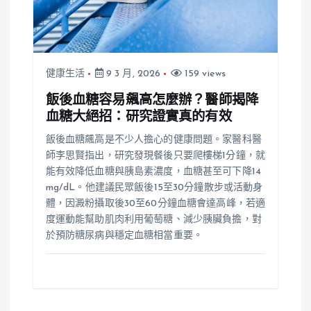
健康生活
9 3 月, 2026
159 views
飯後血糖容易飆高怎麼辦？醫師揭降
血糖大絕招：研究證實真的有效
飯後血糖飆高是不少人擔心的健康問題。家醫科醫
師李思賢指出，研究發現餐後只要爬樓梯1分鐘，就
能有效降低血糖與胰島素濃度，血糖甚至可下降14
mg/dL。他建議民眾飯後15至30分鐘散步或活動身
體，因澱粉攝取後30至60分鐘血糖會達高峰，若適
度運動能幫助肌肉利用葡萄糖、減少胰臟負擔，對
於預防糖尿病與穩定血糖相當重要。