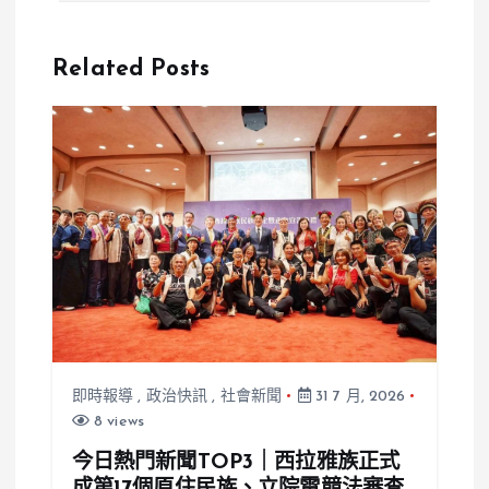
能直接延役，
部：193項體
非核家園仍照
檢標準將全面
Related Posts
步伐前進
重修，嚴防鑽
漏洞
即時報導
,
政治快訊
,
社會新聞
31 7 月, 2026
8 views
今日熱門新聞TOP3｜西拉雅族正式
成第17個原住民族、立院電競法審查