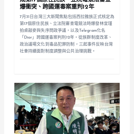
爆衝突、跨國運毒案重判12年
7月31日台灣三大新聞焦點包括西拉雅族正式核定為
第17個原住民族、立法院審查電競法時爆發林宜瑾
拍桌敲麥與失序問政爭議，以及Telegram化名
「Dior」跨國運毒案判刑12年。從族群制度改革、
政治議場文化到毒品犯罪防制，三起事件反映台灣
社會持續面對制度調整與公共治理挑戰。