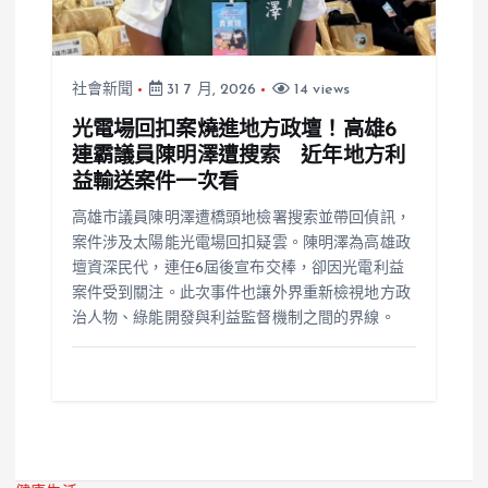
社會新聞
31 7 月, 2026
14 views
光電場回扣案燒進地方政壇！高雄6
連霸議員陳明澤遭搜索 近年地方利
益輸送案件一次看
高雄市議員陳明澤遭橋頭地檢署搜索並帶回偵訊，
案件涉及太陽能光電場回扣疑雲。陳明澤為高雄政
壇資深民代，連任6屆後宣布交棒，卻因光電利益
案件受到關注。此次事件也讓外界重新檢視地方政
治人物、綠能開發與利益監督機制之間的界線。