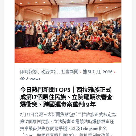
一線
即時報導
,
政治快訊
,
社會新聞
31 7 月, 2026
8 views
今日熱門新聞TOP3｜西拉雅族正式
成第17個原住民族、立院電競法審查
爆衝突、跨國運毒案重判12年
7月31日台灣三大新聞焦點包括西拉雅族正式核定為
第17個原住民族、立法院審查電競法時爆發林宜瑾
拍桌敲麥與失序問政爭議，以及Telegram化名
「Dior」跨國運毒案判刑12年。從族群制度改革、