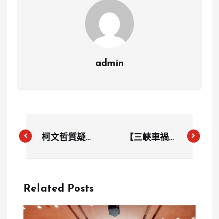
admin
柯文哲質疑亞
【三峽車禍】
灣容積獎勵違
78歲駕駛闖
法 高市府反
紅燈衝撞學童
擊：依法辦
釀3死12傷
Related Posts
理、不容混淆
12歲女學生搶
視聽
救成功仍命懸