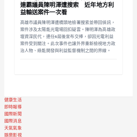
連霸議員陳明澤遭搜索 近年地方利
益輸送案件一次看
高雄市議員陳明澤遭橋頭地檢署搜索並帶回偵訊，
案件涉及太陽能光電場回扣疑雲。陳明澤為高雄政
壇資深民代，連任6屆後宣布交棒，卻因光電利益
案件受到關注。此次事件也讓外界重新檢視地方政
治人物、綠能開發與利益監督機制之間的界線。
健康生活
即時報導
國際新聞
國際消息
天氣氣象
娛樂影視