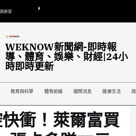
O與新官
翁曉玲喊刪陸委會1295萬媒宣費惹議 梁文傑回「只能靠嘴巴」
藍綠延燒地方宣傳預算戰
WEKNOW新聞網-即時報
導、體育、娛樂、財經|24小
時即時更新
教育與科學
體育前線
國際消息
健康生活
控快衝！萊爾富買