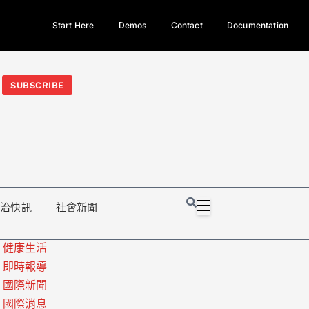
Start Here
Demos
Contact
Documentation
今日熱門新聞TOP3｜西拉雅族正式成第17個原住民族、立院電競
光電場回扣
法審查爆衝突、跨國運毒案重判12年
地方利益輸
SUBSCRIBE
政治快訊
社會新聞
健康生活
即時報導
國際新聞
國際消息