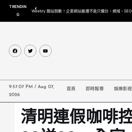
TRENDIN
Weebly 關站倒數！企業網站搬遷不能只備份，網域、SE
G
網都要一起處理
9:57:08 PM
/
Aug 07,
首頁
即時報導
娛樂影視
2026
清明連假咖啡