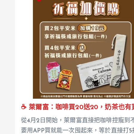
☕ 萊爾富：咖啡買20送20，奶茶也
從4月2日開始，萊爾富直接把咖啡控寵到
要用APP買就能一次囤起來，等於直接打5折