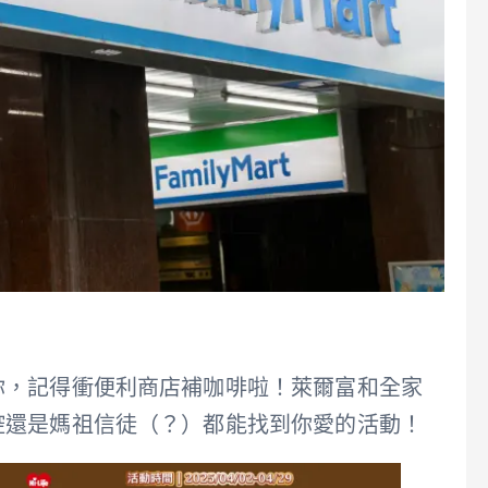
4
你，記得衝便利商店補咖啡啦！萊爾富和全家
控還是媽祖信徒（？）都能找到你愛的活動！