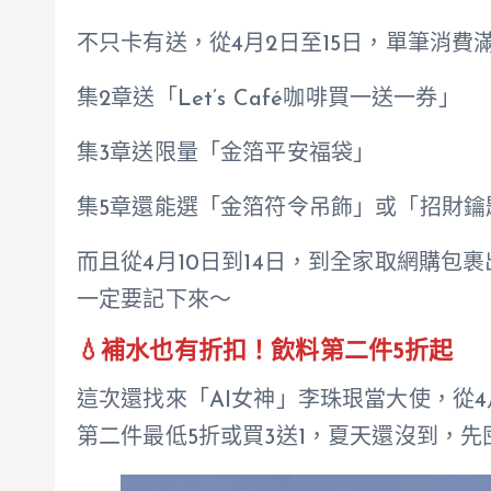
不只卡有送，從4月2日至15日，單筆消費滿
集2章送「Let’s Café咖啡買一送一券」
集3章送限量「金箔平安福袋」
集5章還能選「金箔符令吊飾」或「招財鑰
而且從4月10日到14日，到全家取網購包
一定要記下來～
💧補水也有折扣！飲料第二件5折起
這次還找來「AI女神」李珠珢當大使，從4
第二件最低5折或買3送1，夏天還沒到，