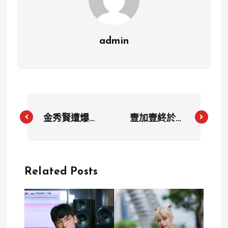
admin
金秀賢遭爆與
壹加壹終於結
金賽綸「未成
婚啦！13年愛
年戀愛6
情長跑修成正
年」？經紀公
果，感人影片
Related Posts
司怒斥假消
讓網友淚崩！
息，將提告！