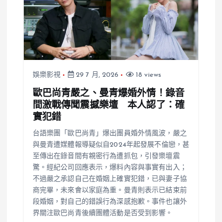
娛樂影視
29 7 月, 2026
18 views
歐巴尚青嚴之、曼青爆婚外情！錄音
間激戰傳聞震撼樂壇 本人認了：確
實犯錯
台語樂團「歐巴尚青」爆出團員婚外情風波，嚴之
與曼青遭媒體報導疑似自2024年起發展不倫戀，甚
至傳出在錄音間有親密行為遭抓包，引發樂壇震
驚。經紀公司回應表示，爆料內容與事實有出入；
不過嚴之承認自己在婚姻上確實犯錯，已與妻子協
商完畢，未來會以家庭為重。曼青則表示已結束前
段婚姻，對自己的錯誤行為深感抱歉。事件也讓外
界關注歐巴尚青後續團體活動是否受到影響。