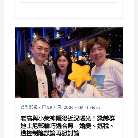
娛樂影視
29 7 月, 2026
14 views
老高與小茉神隱後近況曝光！梁赫群
迪士尼郵輪巧遇合照 婚變、逃稅、
遭控制陰謀論再掀討論