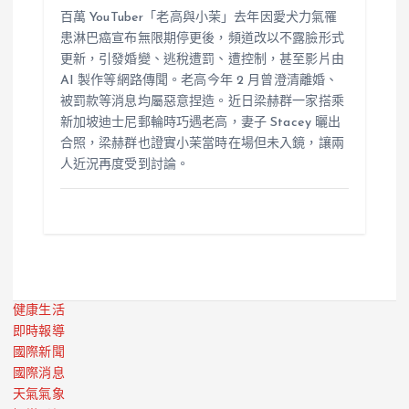
百萬 YouTuber「老高與小茉」去年因愛犬力氣罹
患淋巴癌宣布無限期停更後，頻道改以不露臉形式
更新，引發婚變、逃稅遭罰、遭控制，甚至影片由
AI 製作等網路傳聞。老高今年 2 月曾澄清離婚、
被罰款等消息均屬惡意捏造。近日梁赫群一家搭乘
新加坡迪士尼郵輪時巧遇老高，妻子 Stacey 曬出
合照，梁赫群也證實小茉當時在場但未入鏡，讓兩
人近況再度受到討論。
健康生活
即時報導
國際新聞
國際消息
天氣氣象