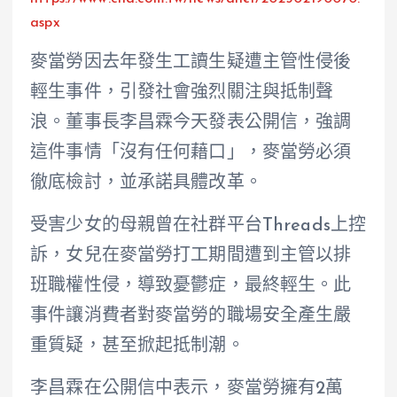
aspx
麥當勞因去年發生工讀生疑遭主管性侵後
輕生事件，引發社會強烈關注與抵制聲
浪。董事長李昌霖今天發表公開信，強調
這件事情「沒有任何藉口」，麥當勞必須
徹底檢討，並承諾具體改革。
受害少女的母親曾在社群平台Threads上控
訴，女兒在麥當勞打工期間遭到主管以排
班職權性侵，導致憂鬱症，最終輕生。此
事件讓消費者對麥當勞的職場安全產生嚴
重質疑，甚至掀起抵制潮。
李昌霖在公開信中表示，麥當勞擁有2萬