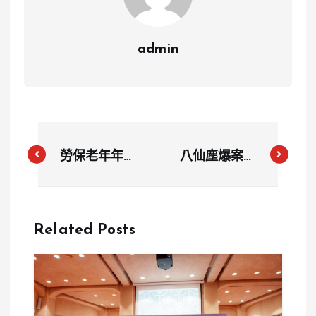
admin
勞保老年年金
八仙塵爆案大
統計出爐 近
逆轉！觀光
半數退休勞工
署、新北市政
月領不到2萬
府判賠7名家
Related Posts
屬共2100萬
元