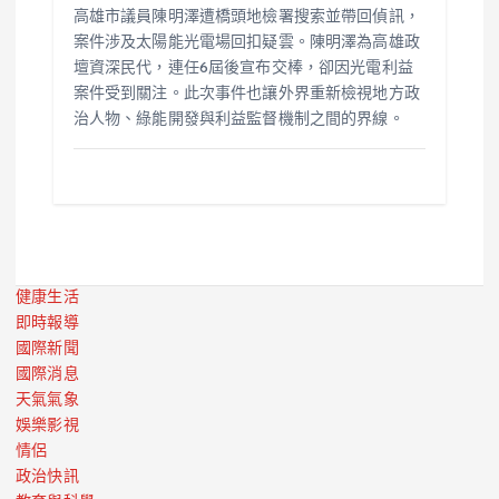
高雄市議員陳明澤遭橋頭地檢署搜索並帶回偵訊，
案件涉及太陽能光電場回扣疑雲。陳明澤為高雄政
壇資深民代，連任6屆後宣布交棒，卻因光電利益
案件受到關注。此次事件也讓外界重新檢視地方政
治人物、綠能開發與利益監督機制之間的界線。
健康生活
即時報導
國際新聞
國際消息
天氣氣象
娛樂影視
情侶
政治快訊