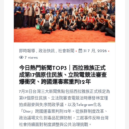
即時報導
,
政治快訊
,
社會新聞
31 7 月, 2026
7 views
今日熱門新聞TOP3｜西拉雅族正式
成第17個原住民族、立院電競法審查
爆衝突、跨國運毒案重判12年
7月31日台灣三大新聞焦點包括西拉雅族正式核定為
第17個原住民族、立法院審查電競法時爆發林宜瑾
拍桌敲麥與失序問政爭議，以及Telegram化名
「Dior」跨國運毒案判刑12年。從族群制度改革、
政治議場文化到毒品犯罪防制，三起事件反映台灣
社會持續面對制度調整與公共治理挑戰。