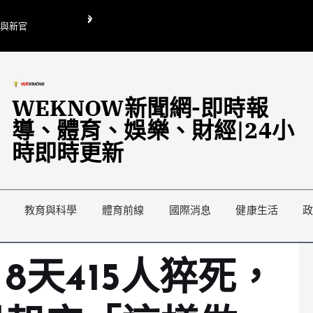
O與新官
翁曉玲喊刪陸委會1295萬媒宣費惹議 梁文傑回「只能靠嘴巴」
藍綠延燒地方宣傳預算戰
WEKNOW新聞網-即時報
導、體育、娛樂、財經|24小
時即時更新
教育與科學
體育前線
國際消息
健康生活
8天415人猝死，