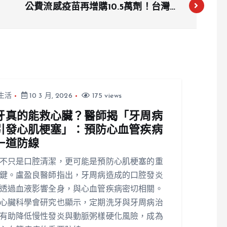
公費流感疫苗再增購10.5萬劑！台灣東
洋提供細胞培養疫苗 2月20日開打
生活
10 3 月, 2026
175 views
牙真的能救心臟？醫師揭「牙周病
引發心肌梗塞」：預防心血管疾病
一道防線
不只是口腔清潔，更可能是預防心肌梗塞的重
鍵。盧盈良醫師指出，牙周病造成的口腔發炎
透過血液影響全身，與心血管疾病密切相關。
心臟科學會研究也顯示，定期洗牙與牙周病治
有助降低慢性發炎與動脈粥樣硬化風險，成為