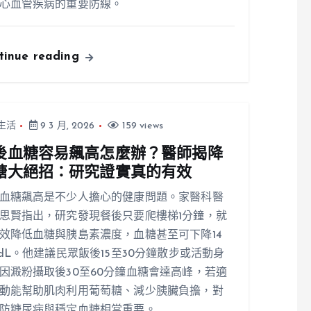
心血管疾病的重要防線。
tinue reading
生活
9 3 月, 2026
159 views
後血糖容易飆高怎麼辦？醫師揭降
糖大絕招：研究證實真的有效
血糖飆高是不少人擔心的健康問題。家醫科醫
思賢指出，研究發現餐後只要爬樓梯1分鐘，就
效降低血糖與胰島素濃度，血糖甚至可下降14
/dL。他建議民眾飯後15至30分鐘散步或活動身
因澱粉攝取後30至60分鐘血糖會達高峰，若適
動能幫助肌肉利用葡萄糖、減少胰臟負擔，對
防糖尿病與穩定血糖相當重要。