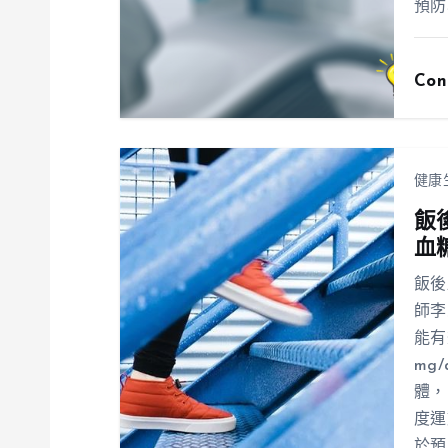
預防
Con
健康
飯
血
飯後
師李
能有
mg
體，
度運
於預