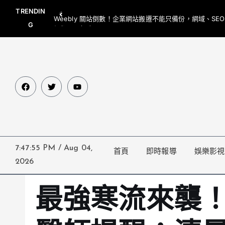
TRENDIN
Weebly 關站倒數！企業網站搬遷不能只備份，網域、SE
G
網都要一起處理
7:47:57 PM
/
Aug 04,
首頁
即時報導
娛樂影視
2026
最強寒流來襲！