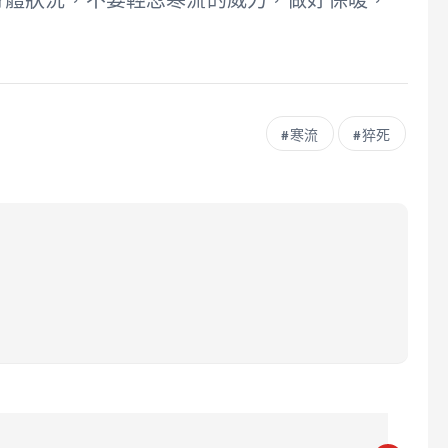
身體狀況，不要輕忽寒流的威力，做好保暖，
寒流
猝死