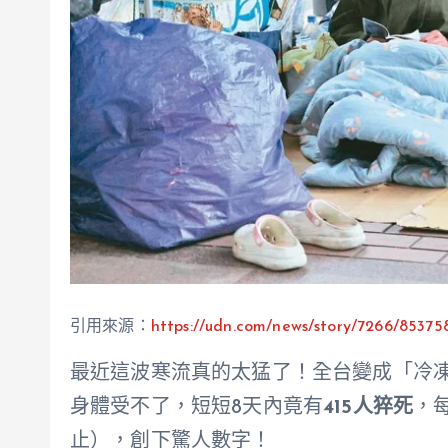
引用來源：
https://udn.com/news/story/7266/85
最近這波寒流真的太猛了！全台變成「冷凍
身體受不了，短短8天內竟有
415人猝死
，
止），創下驚人數字！