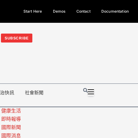
Start Here
Demos
Contact
Documentation
今日熱門新聞TOP3｜西拉雅族正式成第17個原住民族、立院電競
光電場回扣
法審查爆衝突、跨國運毒案重判12年
地方利益輸
SUBSCRIBE
政治快訊
社會新聞
健康生活
即時報導
國際新聞
國際消息