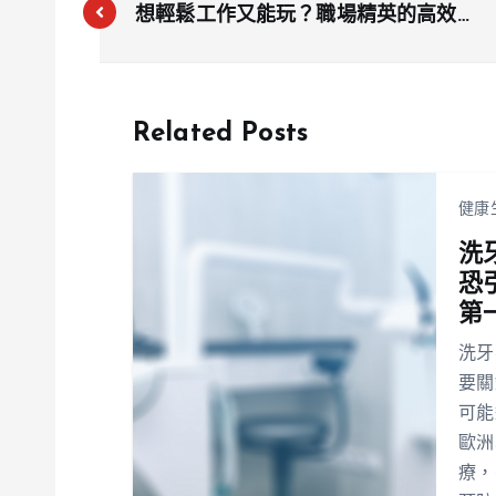
想輕鬆工作又能玩？職場精英的高效率
時間管理法，讓你告別拖延症！
Related Posts
健康
洗
恐
第
洗牙
要關
可能
歐洲
療，