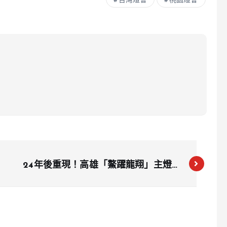
台灣燈會
桃園燈會
24年後重現！高雄「鰲躍龍翔」主燈復
活 旋轉噴煙引爆回憶殺