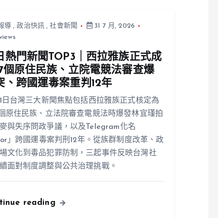
報導
,
政治快訊
,
社會新聞
31 7 月, 2026
views
日熱門新聞TOP3｜西拉雅族正式成
17個原住民族、立院電競法審查爆
突、跨國運毒案重判12年
31日台灣三大新聞焦點包括西拉雅族正式核定為
7個原住民族、立法院審查電競法時爆發林宜瑾拍
麥與失序問政爭議，以及Telegram化名
ior」跨國運毒案判刑12年。從族群制度改革、政
場文化到毒品犯罪防制，三起事件反映台灣社
續面對制度調整與公共治理挑戰。
tinue reading