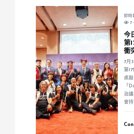
即時
7 
今
第
衝
7月
第1
桌敲
「D
治議
會持
Con