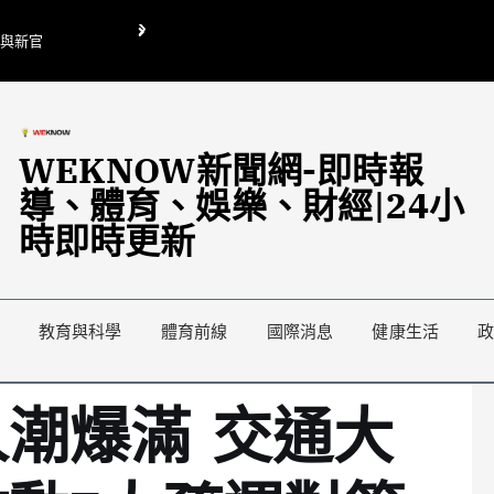
O與新官
翁曉玲喊刪陸委會1295萬媒宣費惹議 梁文傑回「只能靠嘴巴」
藍綠延燒地方宣傳預算戰
WEKNOW新聞網-即時報
導、體育、娛樂、財經|24小
時即時更新
教育與科學
體育前線
國際消息
健康生活
潮爆滿 交通大