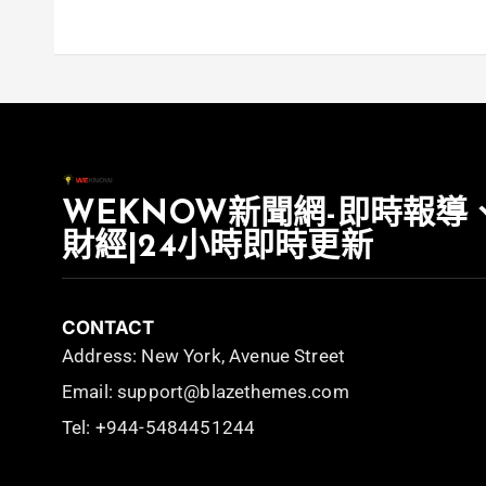
WEKNOW新聞網-即時報導
財經|24小時即時更新
CONTACT
Address: New York, Avenue Street
Email: support@blazethemes.com
Tel: +944-5484451244