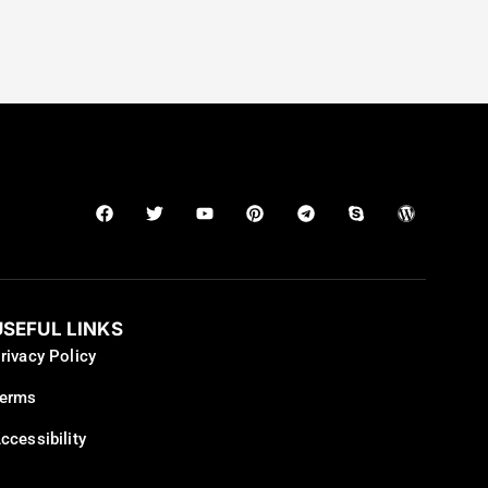
USEFUL LINKS
rivacy Policy
erms
ccessibility