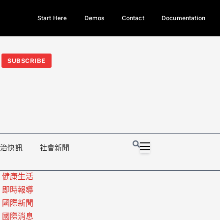
Start Here
Demos
Contact
Documentation
今日熱門新聞TOP3｜西拉雅族正式成第17個原住民族、立院電競
光電場回扣
法審查爆衝突、跨國運毒案重判12年
地方利益輸
SUBSCRIBE
政治快訊
社會新聞
健康生活
即時報導
國際新聞
國際消息