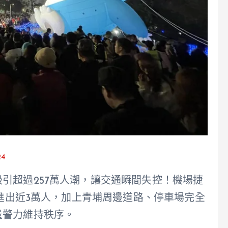
24
引超過257萬人潮，讓交通瞬間失控！機場捷
日進出近3萬人，加上青埔周邊道路、停車場完全
量警力維持秩序。