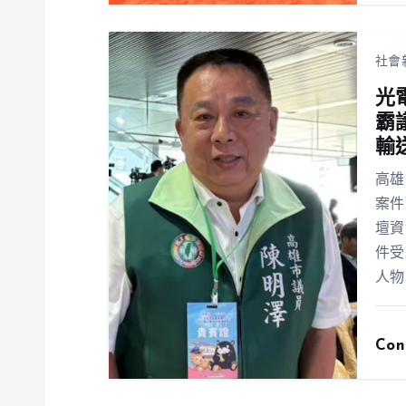
社會
光
霸
輸
高雄
案件
壇資
件受
人物
Con