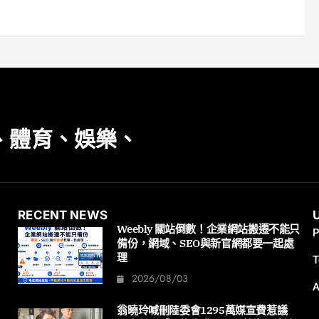
、體育、娛樂、
RECENT NEWS
Weebly 關站倒數！企業網站搬遷不能只
P
備份，網域、SEO與新官網都要一起處
理
T
2026/08/03
A
翁曉玲喊刪陸委會1295萬媒宣費惹議