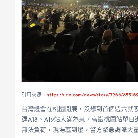
引用來源：
https://udn.com/news/story/7266/85516
台灣燈會在桃園開展，沒想到首個週六就吸
運A18、A19站人滿為患，高鐵桃園站單
無法負荷，現場塞到爆，警方緊急調派大