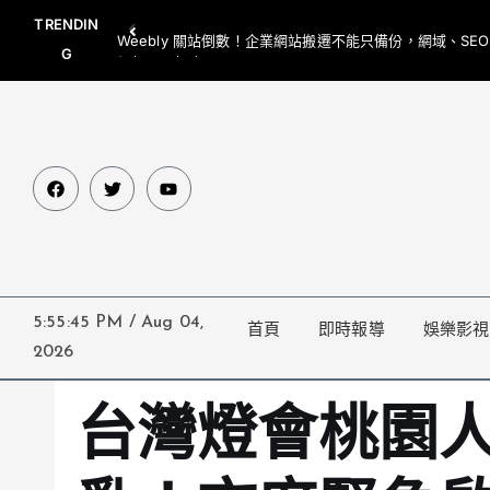
TRENDIN
Weebly 關站倒數！企業網站搬遷不能只備份，網域、SE
G
網都要一起處理
5:55:46 PM
/
Aug 04,
首頁
即時報導
娛樂影視
2026
台灣燈會桃園人