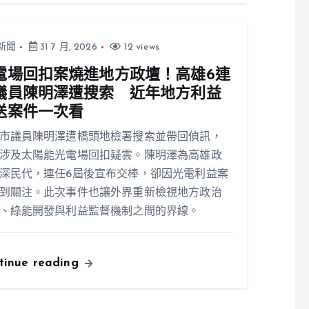
新聞
31 7 月, 2026
12 views
電場回扣案燒進地方政壇！高雄6連
議員陳明澤遭搜索 近年地方利益
送案件一次看
市議員陳明澤遭橋頭地檢署搜索並帶回偵訊，
涉及太陽能光電場回扣疑雲。陳明澤為高雄政
深民代，連任6屆後宣布交棒，卻因光電利益案
到關注。此次事件也讓外界重新檢視地方政治
、綠能開發與利益監督機制之間的界線。
tinue reading