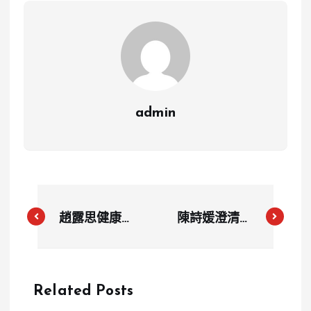
admin
趙露思健康亮
陳詩媛澄清並
紅燈！微博被
非自願離開樂
鎖，粉絲擔憂
天啦啦隊，與
她身體狀況
球團有不同看
Related Posts
法