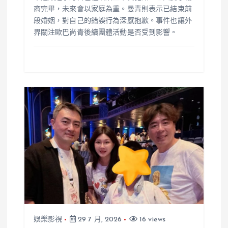
商完畢，未來會以家庭為重。曼青則表示已結束前
段婚姻，對自己的錯誤行為深感抱歉。事件也讓外
界關注歐巴尚青後續團體活動是否受到影響。
娛樂影視
29 7 月, 2026
16 views