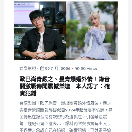
娛樂影視
29 7 月, 2026
20 views
歐巴尚青嚴之、曼青爆婚外情！錄音
間激戰傳聞震撼樂壇 本人認了：確
實犯錯
台語樂團「歐巴尚青」爆出團員婚外情風波，嚴之
與曼青遭媒體報導疑似自2024年起發展不倫戀，甚
至傳出在錄音間有親密行為遭抓包，引發樂壇震
驚。經紀公司回應表示，爆料內容與事實有出入；
不過嚴之承認自己在婚姻上確實犯錯，已與妻子協