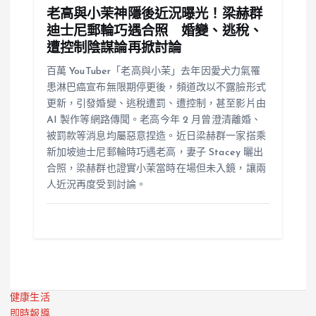
老高與小茉神隱後近況曝光！梁赫群
迪士尼郵輪巧遇合照 婚變、逃稅、
遭控制陰謀論再掀討論
百萬 YouTuber「老高與小茉」去年因愛犬力氣罹
患淋巴癌宣布無限期停更後，頻道改以不露臉形式
更新，引發婚變、逃稅遭罰、遭控制，甚至影片由
AI 製作等網路傳聞。老高今年 2 月曾澄清離婚、
被罰款等消息均屬惡意捏造。近日梁赫群一家搭乘
新加坡迪士尼郵輪時巧遇老高，妻子 Stacey 曬出
合照，梁赫群也證實小茉當時在場但未入鏡，讓兩
人近況再度受到討論。
健康生活
即時報導