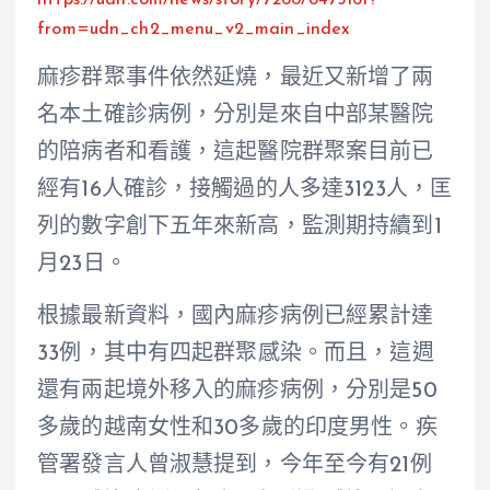
https://udn.com/news/story/7266/8475161?
from=udn_ch2_menu_v2_main_index
麻疹群聚事件依然延燒，最近又新增了兩
名本土確診病例，分別是來自中部某醫院
的陪病者和看護，這起醫院群聚案目前已
經有16人確診，接觸過的人多達3123人，匡
列的數字創下五年來新高，監測期持續到1
月23日。
根據最新資料，國內麻疹病例已經累計達
33例，其中有四起群聚感染。而且，這週
還有兩起境外移入的麻疹病例，分別是50
多歲的越南女性和30多歲的印度男性。疾
管署發言人曾淑慧提到，今年至今有21例