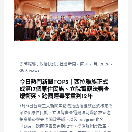
即時報導
,
政治快訊
,
社會新聞
31 7 月, 2026
8 views
今日熱門新聞TOP3｜西拉雅族正式
成第17個原住民族、立院電競法審查
爆衝突、跨國運毒案重判12年
7月31日台灣三大新聞焦點包括西拉雅族正式核定為
第17個原住民族、立法院審查電競法時爆發林宜瑾
拍桌敲麥與失序問政爭議，以及Telegram化名
「Dior」跨國運毒案判刑12年。從族群制度改革、