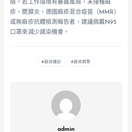
險，若工作環境有暴露風險，未接種麻
疹、腮腺炎、德國麻疹混合疫苗（MMR）
或無麻疹抗體檢測報告者，建議佩戴N95
口罩來減少感染機會。
麻疹確診
麻疹群聚
admin