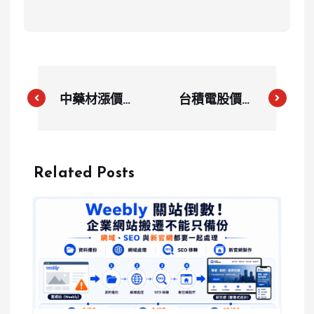
中藥材漲價嚇
台積電股價再
壞民眾，中藥
創新高，盤後
行恐怕再掀倒
鉅額交易突破
閉潮
1,189元
Related Posts