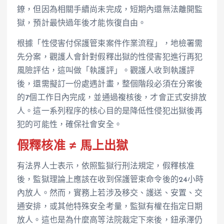
鐐，但因為相關手續尚未完成，短期內還無法離開監
獄，預計最快過年後才能恢復自由。
根據「性侵害付保護管束案件作業流程」，地檢署需
先分案，觀護人會針對假釋出獄的性侵害犯進行再犯
風險評估，這叫做「執護評」。觀護人收到執護評
後，還需擬訂一份處遇計畫，整個階段必須在分案後
的7個工作日內完成，並通過複核後，才會正式安排放
人。這一系列程序的核心目的是降低性侵犯出獄後再
犯的可能性，確保社會安全。
假釋核准 ≠ 馬上出獄
有法界人士表示，依照監獄行刑法規定，假釋核准
後，監獄理論上應該在收到保護管束命令後的24小時
內放人。然而，實務上若涉及移交、護送、安置、交
通安排，或其他特殊安全考量，監獄有權在指定日期
放人。這也是為什麼高等法院裁定下來後，鈕承澤仍