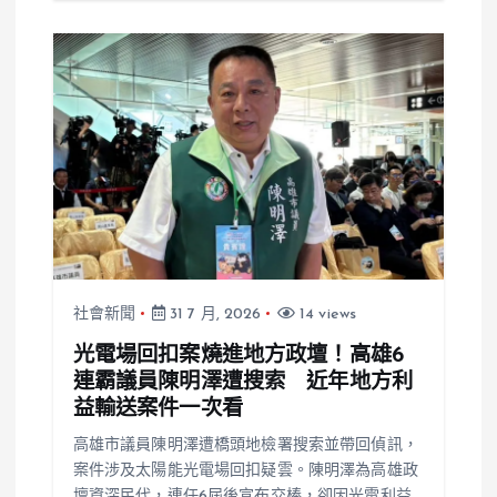
社會新聞
31 7 月, 2026
14 views
光電場回扣案燒進地方政壇！高雄6
連霸議員陳明澤遭搜索 近年地方利
益輸送案件一次看
高雄市議員陳明澤遭橋頭地檢署搜索並帶回偵訊，
案件涉及太陽能光電場回扣疑雲。陳明澤為高雄政
壇資深民代，連任6屆後宣布交棒，卻因光電利益