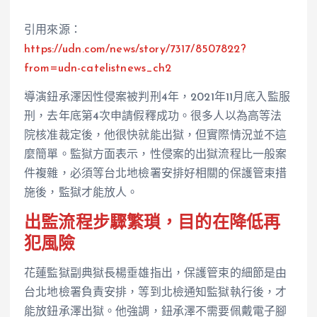
引用來源：
https://udn.com/news/story/7317/8507822?
from=udn-catelistnews_ch2
導演鈕承澤因性侵案被判刑4年，2021年11月底入監服
刑，去年底第4次申請假釋成功。很多人以為高等法
院核准裁定後，他很快就能出獄，但實際情況並不這
麼簡單。監獄方面表示，性侵案的出獄流程比一般案
件複雜，必須等台北地檢署安排好相關的保護管束措
施後，監獄才能放人。
出監流程步驟繁瑣，目的在降低再
犯風險
花蓮監獄副典獄長楊垂雄指出，保護管束的細節是由
台北地檢署負責安排，等到北檢通知監獄執行後，才
能放鈕承澤出獄。他強調，鈕承澤不需要佩戴電子腳