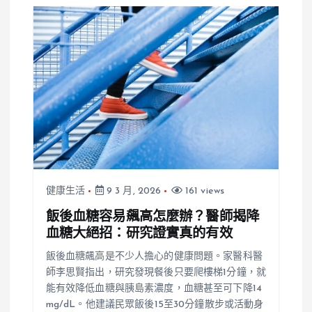
健康生活
9 3 月, 2026
161 views
飯後血糖容易飆高怎麼辦？醫師揭降
血糖大絕招：研究證實真的有效
飯後血糖飆高是不少人擔心的健康問題。家醫科醫
師李思賢指出，研究發現餐後只要爬樓梯1分鐘，就
能有效降低血糖與胰島素濃度，血糖甚至可下降14
mg/dL。他建議民眾飯後15至30分鐘散步或活動身