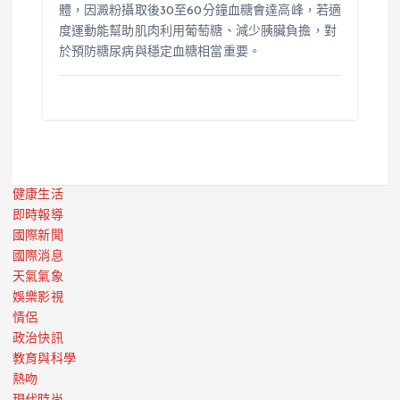
體，因澱粉攝取後30至60分鐘血糖會達高峰，若適
度運動能幫助肌肉利用葡萄糖、減少胰臟負擔，對
於預防糖尿病與穩定血糖相當重要。
健康生活
即時報導
國際新聞
國際消息
天氣氣象
娛樂影視
情侶
政治快訊
教育與科學
熱吻