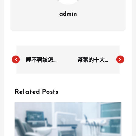
admin
睡不著該怎麼
茶葉的十大健
辦？專家解答
康好處：延緩
常見睡眠困擾
衰老、抗癌、
減脂，還能護
Related Posts
齒！