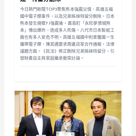
今日熱門新聞TOP3聚焦熊本強震災情、高雄五福
國中電子煙事件，以及兄弟姊妹特留分刪除。日本
熊本發生規模7.1強震後，嘉島町「永旺夢樂城熊
本」傳出爆炸，造成多人死傷，八代市日本製紙工
廠也有多人安危不明。高雄五福國中則查獲國一生
攜帶電子煙，陳其邁要求周邊店家合作通報。法律
議題方面，《民法》修正刪除兄弟姊妹特留分，引
發財產自主與家庭繼承衝突討論。