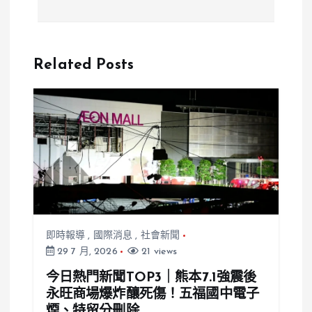
悅面臨逮捕
效期屆滿，公
令，官邸外爆
調處推遲執行
發激烈對峙
並研擬多種應
Related Posts
對方案
即時報導
,
國際消息
,
社會新聞
29 7 月, 2026
21 views
今日熱門新聞TOP3｜熊本7.1強震後
永旺商場爆炸釀死傷！五福國中電子
煙、特留分刪除