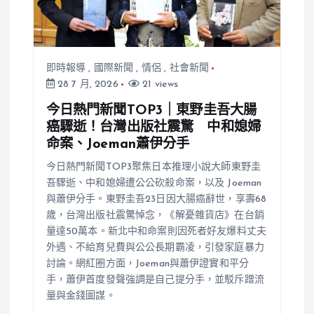
即時報導
,
國際新聞
,
情侶
,
社會新聞
28 7 月, 2026
21 views
今日熱門新聞TOP3｜東野圭吾大腸
癌驟逝！台灣出版社震驚 中和媳婦
命案、Joeman蕭伊分手
今日熱門新聞TOP3聚焦日本推理小說大師東野圭
吾驟逝、中和媳婦遭公公砍殺命案，以及 Joeman
與蕭伊分手。東野圭吾23日因大腸癌辭世，享壽68
歲，台灣出版社震驚悼念，《解憂雜貨店》在台銷
量達50萬本。新北中和命案則因死者好友爆料丈夫
外遇、不給育兒費與公公長期霸凌，引發家庭暴力
討論。網紅圈方面，Joeman與蕭伊證實和平分
手，蕭伊首度發聲強調是自己提分手，並駁斥蹭流
量與金錢圖謀。