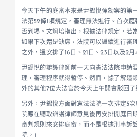
今天下午的庭審本來是尹錫悅彈劾案的第
法第52條1項規定，審理無法進行。首次
否到場。文炯培指出，根據法律規定，若
如果下次還是缺席，法院可以繼續進行審
之外，還安排了16日、21日、23日以及2月
尹錫悅的辯護律師前一天向憲法法院申請
理，審理程序就得暫停。然而，據了解這
外的其他7位大法官於今天上午開會駁回了
另外，尹錫悅方面對憲法法院一次排定5
院應在聽取辯護律師意見後再安排開庭日
審判規則來安排庭審，而不是根據刑事訴
院。」