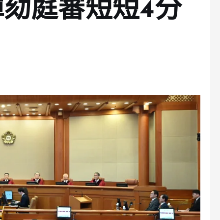
劾庭審短短4分