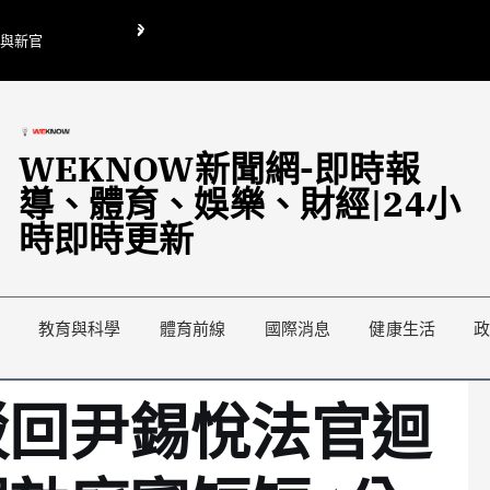
O與新官
翁曉玲喊刪陸委會1295萬媒宣費惹議 梁文傑回「只能靠嘴巴」
藍綠延燒地方宣傳預算戰
WEKNOW新聞網-即時報
導、體育、娛樂、財經|24小
時即時更新
教育與科學
體育前線
國際消息
健康生活
駁回尹錫悅法官迴