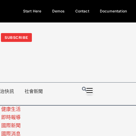
Start Here
Demos
Contact
Documentation
今日熱門新聞TOP3｜西拉雅族正式成第17個原住民族、立院電競
光電場回扣
法審查爆衝突、跨國運毒案重判12年
地方利益輸
SUBSCRIBE
政治快訊
社會新聞
健康生活
即時報導
國際新聞
國際消息