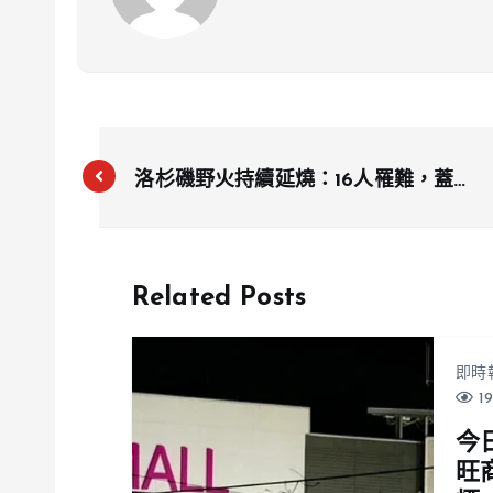
洛杉磯野火持續延燒：16人罹難，蓋提
中心與UCLA面臨威脅
Related Posts
即時
19
今
旺