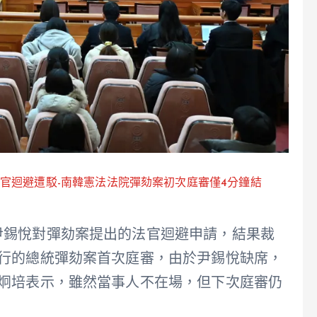
m/尹錫悅申請法官迴避遭駁-南韓憲法法院彈劾案初次庭審僅4分鐘結
尹錫悅對彈劾案提出的法官迴避申請，結果裁
舉行的總統彈劾案首次庭審，由於尹錫悅缺席，
文炯培表示，雖然當事人不在場，但下次庭審仍