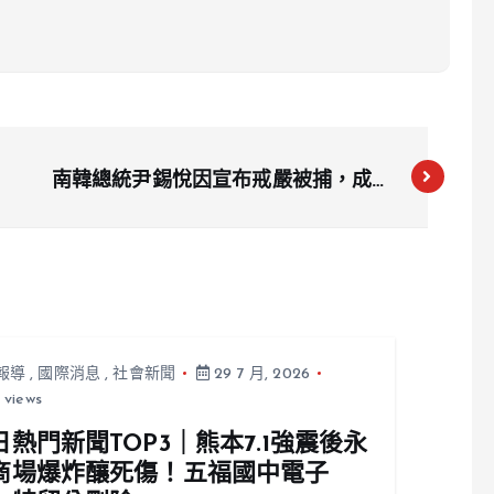
南韓總統尹錫悅因宣布戒嚴被捕，成首
位被拘的現任總統
報導
,
國際消息
,
社會新聞
29 7 月, 2026
 views
日熱門新聞TOP3｜熊本7.1強震後永
商場爆炸釀死傷！五福國中電子