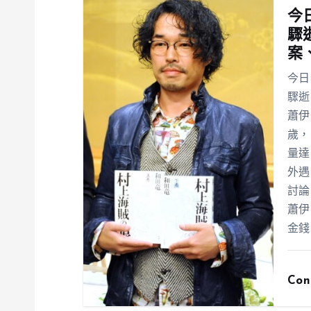
今
驟
案
今日
驟逝
蕭伊
歲，
量達
外遇
討論
蕭伊
金錢
Con