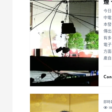
煙
今日
中電
本發
傳出
有多
電子
方面
產自
Con
即時
18