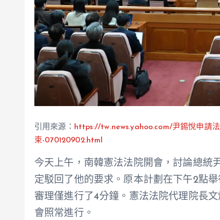
引用來源：
https://tw.news.yahoo.co
束-070120902.html
今天上午，南韓憲法法院開會，討論總統
定駁回了他的要求。原本計劃在下午2點
審理僅進行了4分鐘。憲法法院代理院長
會照常進行。