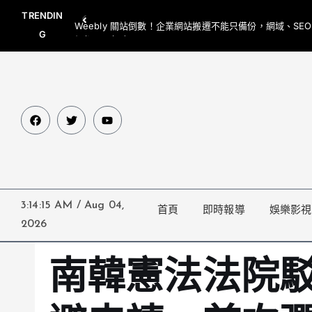
TRENDIN
Weebly 關站倒數！企業網站搬遷不能只備份，網域、SE
G
網都要一起處理
3:14:17 AM
/
Aug 04,
首頁
即時報導
娛樂影視
2026
南韓憲法法院