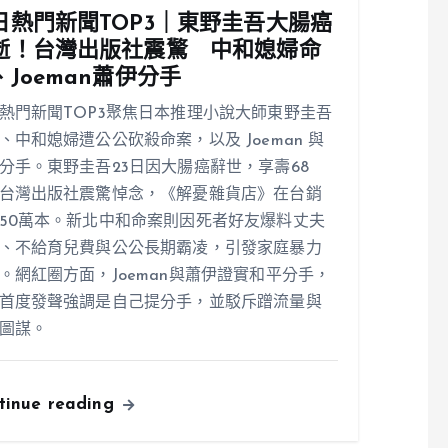
日熱門新聞TOP3｜東野圭吾大腸癌
逝！台灣出版社震驚 中和媳婦命
、Joeman蕭伊分手
熱門新聞TOP3聚焦日本推理小說大師東野圭吾
、中和媳婦遭公公砍殺命案，以及 Joeman 與
分手。東野圭吾23日因大腸癌辭世，享壽68
台灣出版社震驚悼念，《解憂雜貨店》在台銷
50萬本。新北中和命案則因死者好友爆料丈夫
、不給育兒費與公公長期霸凌，引發家庭暴力
。網紅圈方面，Joeman與蕭伊證實和平分手，
首度發聲強調是自己提分手，並駁斥蹭流量與
圖謀。
tinue reading