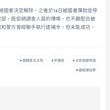
被國會決定解除，之後於14日被國會彈劾並停
官邸，既拒絕調查人員的傳喚，也不願配合被
處和警方曾經聯手執行逮捕令，但未能成功，
南韓憲法法院
尹錫悅
法官迴避申請
總統彈劾案