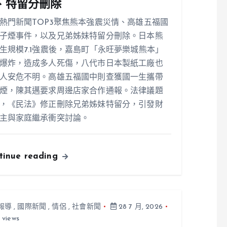
、特留分刪除
熱門新聞TOP3聚焦熊本強震災情、高雄五福國
子煙事件，以及兄弟姊妹特留分刪除。日本熊
生規模7.1強震後，嘉島町「永旺夢樂城熊本」
爆炸，造成多人死傷，八代市日本製紙工廠也
人安危不明。高雄五福國中則查獲國一生攜帶
煙，陳其邁要求周邊店家合作通報。法律議題
，《民法》修正刪除兄弟姊妹特留分，引發財
主與家庭繼承衝突討論。
tinue reading
報導
,
國際新聞
,
情侶
,
社會新聞
28 7 月, 2026
 views