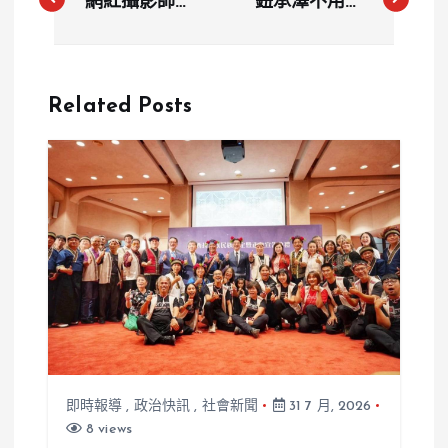
網紅攝影師車
鈕承澤不用佩
禍身亡，家屬
戴電子腳
悲痛發文致歉
鐐！？性侵犯
出監流程繁
Related Posts
瑣，最快過年
後才能回家
即時報導
,
政治快訊
,
社會新聞
31 7 月, 2026
8 views