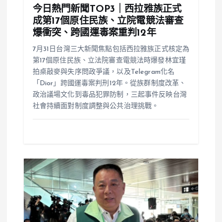
今日熱門新聞TOP3｜西拉雅族正式
成第17個原住民族、立院電競法審查
爆衝突、跨國運毒案重判12年
7月31日台灣三大新聞焦點包括西拉雅族正式核定為
第17個原住民族、立法院審查電競法時爆發林宜瑾
拍桌敲麥與失序問政爭議，以及Telegram化名
「Dior」跨國運毒案判刑12年。從族群制度改革、
政治議場文化到毒品犯罪防制，三起事件反映台灣
社會持續面對制度調整與公共治理挑戰。