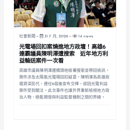
社會新聞
31 7 月, 2026
14 views
光電場回扣案燒進地方政壇！高雄6
連霸議員陳明澤遭搜索 近年地方利
益輸送案件一次看
高雄市議員陳明澤遭橋頭地檢署搜索並帶回偵訊，
案件涉及太陽能光電場回扣疑雲。陳明澤為高雄政
壇資深民代，連任6屆後宣布交棒，卻因光電利益
案件受到關注。此次事件也讓外界重新檢視地方政
治人物、綠能開發與利益監督機制之間的界線。