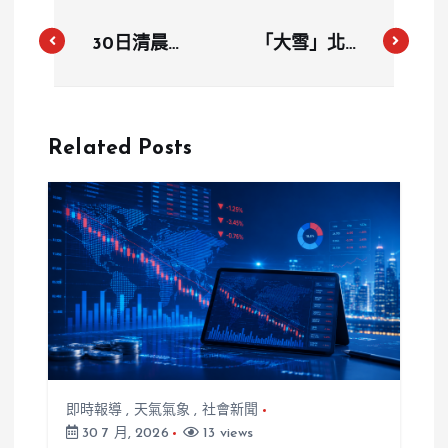
30日清晨前
「大雪」北東
苗栗以北防10
轉濕涼！明東
度以下低溫
北季風再增強
12/6東北季風
Related Posts
可能再增強
即時報導
,
天氣氣象
,
社會新聞
30 7 月, 2026
13 views