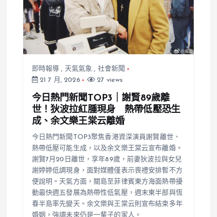
即時報導
,
天氣氣象
,
社會新聞
21 7 月, 2026
27 views
今日熱門新聞TOP3｜謝賢89歲離
世！狄波拉紅腫現身 熱帶低壓恐生
成、余文樂王棠云離婚
今日熱門新聞TOP3聚焦香港資深演員謝賢離世、
熱帶低壓可能生成，以及余文樂王棠云宣布離婚。
謝賢7月20日離世，享年89歲，前妻狄波拉與女兒
謝婷婷低調現身，面對媒體僅表示喪禮安排暫不方
便說明。天氣方面，關島至菲律賓東方海面熱帶擾
動最快週五發展為熱帶性低氣壓，週末東半部與恆
春半島率先變天。余文樂與王棠云則宣布結束多年
婚姻，強調未來仍是一輩子的家人。