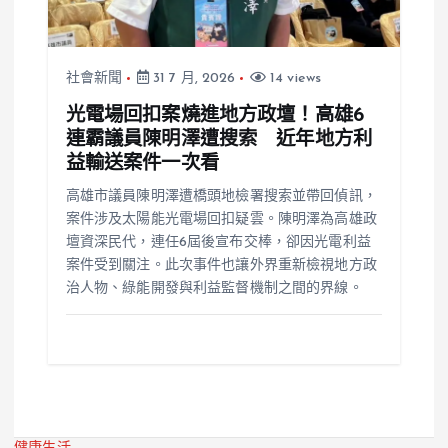
社會新聞
31 7 月, 2026
14 views
光電場回扣案燒進地方政壇！高雄6
連霸議員陳明澤遭搜索 近年地方利
益輸送案件一次看
高雄市議員陳明澤遭橋頭地檢署搜索並帶回偵訊，
案件涉及太陽能光電場回扣疑雲。陳明澤為高雄政
壇資深民代，連任6屆後宣布交棒，卻因光電利益
案件受到關注。此次事件也讓外界重新檢視地方政
治人物、綠能開發與利益監督機制之間的界線。