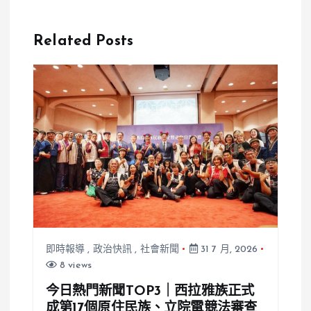
長控孩子遭校
去」！4遊客
關黑屋、拍攝
大戰全都錄
Related Posts
戲弄霸凌
真相讓網友全
笑翻
即時報導
,
政治快訊
,
社會新聞
31 7 月, 2026
8 views
今日熱門新聞TOP3｜西拉雅族正式
成第17個原住民族、立院電競法審查