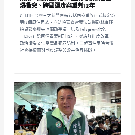
爆衝突、跨國運毒案重判12年
7月31日台灣三大新聞焦點包括西拉雅族正式核定為
第17個原住民族、立法院審查電競法時爆發林宜瑾
拍桌敲麥與失序問政爭議，以及Telegram化名
「Dior」跨國運毒案判刑12年。從族群制度改革、
政治議場文化到毒品犯罪防制，三起事件反映台灣
社會持續面對制度調整與公共治理挑戰。