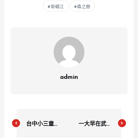
新崛江
森之樹
admin
台中小三童精
一大早在武嶺
神近崩潰 家
「摸來摸