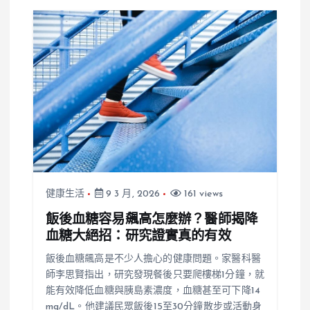
健康生活
9 3 月, 2026
161 views
飯後血糖容易飆高怎麼辦？醫師揭降
血糖大絕招：研究證實真的有效
飯後血糖飆高是不少人擔心的健康問題。家醫科醫
師李思賢指出，研究發現餐後只要爬樓梯1分鐘，就
能有效降低血糖與胰島素濃度，血糖甚至可下降14
mg/dL。他建議民眾飯後15至30分鐘散步或活動身