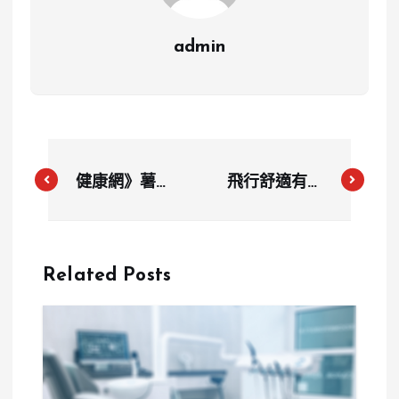
admin
健康網》薯條
飛行舒適有訣
控必看！ 含
竅！空服員警
「這物」降低
告：這些鞋子
生殖能力還致
和衣物最好別
Related Posts
癌
穿