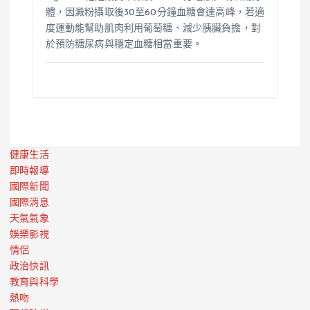
體，因澱粉攝取後30至60分鐘血糖會達高峰，若適
度運動能幫助肌肉利用葡萄糖、減少胰臟負擔，對
於預防糖尿病與穩定血糖相當重要。
健康生活
即時報導
國際新聞
國際消息
天氣氣象
娛樂影視
情侶
政治快訊
教育與科學
熱吻